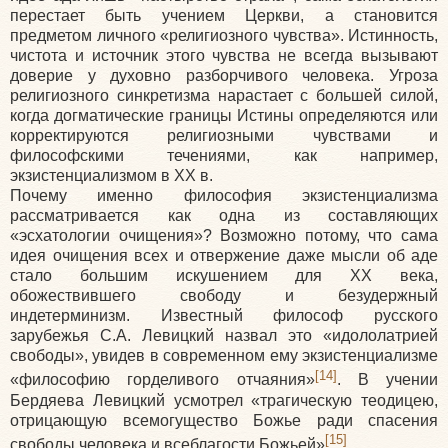
перестает быть учением Церкви, а становится
предметом личного «религиозного чувства». Истинность,
чистота и источник этого чувства не всегда вызывают
доверие у духовно разборчивого человека. Угроза
религиозного синкретизма нарастает с большей силой,
когда догматические границы Истины определяются или
корректируются религиозными чувствами и
философскими течениями, как например,
экзистенциализмом в XX в.
Почему именно философия экзистенциализма
рассматривается как одна из составляющих
«эсхатологии очищения»? Возможно потому, что сама
идея очищения всех и отвержение даже мысли об аде
стало большим искушением для XX века,
обожествившего свободу и безудержный
индетерминизм. Известный философ русского
зарубежья С.А. Левицкий назвал это «идололатрией
свободы», увидев в современном ему экзистенциализме
[14]
«философию горделивого отчаяния»
. В учении
Бердяева Левицкий усмотрел «трагическую теодицею,
отрицающую всемогущество Божье ради спасения
[15]
свободы человека и всеблагости Божьей»
.