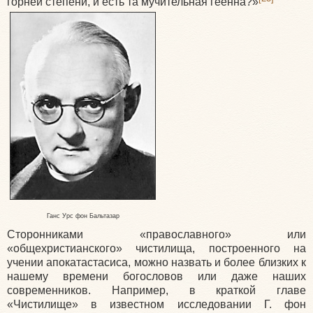
горней степени, и есть та мучительная геенна?»
Ганс Урс фон Бальтазар
Сторонниками «православного» или
«общехристианского» чистилища, построенного на
учении апокатастасиса, можно назвать и более близких к
нашему времени богословов или даже наших
современников. Например, в краткой главе
«Чистилище» в известном исследовании Г. фон