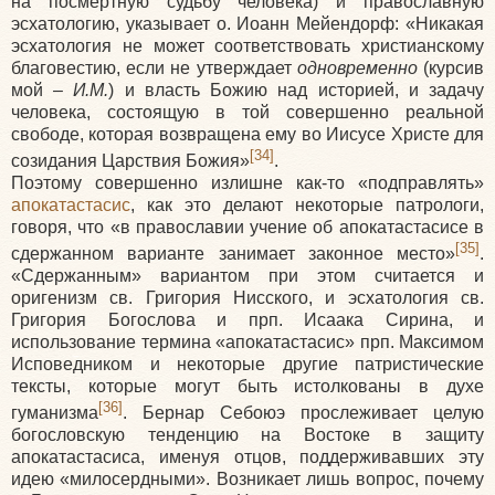
на посмертную судьбу человека) и православную
эсхатологию, указывает о. Иоанн Мейендорф: «Никакая
эсхатология не может соответствовать христианскому
благовестию, если не утверждает
одновременно
(курсив
мой –
И.М.
) и власть Божию над историей, и задачу
человека, состоящую в той совершенно реальной
свободе, которая возвращена ему во Иисусе Христе для
[34]
созидания Царствия Божия»
.
Поэтому совершенно излишне как-то «подправлять»
апокатастасис
, как это делают некоторые патрологи,
говоря, что «в православии учение об апокатастасисе в
[35]
сдержанном варианте занимает законное место»
.
«Сдержанным» вариантом при этом считается и
оригенизм св. Григория Нисского, и эсхатология св.
Григория Богослова и прп. Исаака Сирина, и
использование термина «апокатастасис» прп. Максимом
Исповедником и некоторые другие патристические
тексты, которые могут быть истолкованы в духе
[36]
гуманизма
. Бернар Себоюэ прослеживает целую
богословскую тенденцию на Востоке в защиту
апокатастасиса, именуя отцов, поддерживавших эту
идею «милосердными». Возникает лишь вопрос, почему