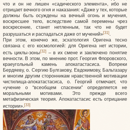
что и он не лишен «садического элемента», ибо не
отрицает вечного огня и наказания: «Даже у тех, которые
должны быть осуждены на вечный огонь и мучения,
воскресшее тело, вследствие самой перемены чрез
воскресение, станет нетленным, так что не будет
[31]
разрушаться и распадаться даже от мучений»
.
При этом, конечно же, эсхатология Оригена тесно
связана с его космологией: для Оригена нет истории,
[32]
есть циклы-эоны
– в их смене и заключено понятие
вечности. В этом, по мнению прот. Георгия Флоровского,
краеугольный камень апокатастасиса. Вопреки
Бердяеву, о. Сергию Булгакову, Евдокимову, Бальтазару
и многим другим сторонникам нравственной мотивации
чистилища-апокатастасиса, о. Георгий отмечает, что
«учение о “всеобщем спасении” определяется не
моральными мотивами. Это прежде всего
метафизическая теория. Апокатастасис есть отрицание
[33]
истории».