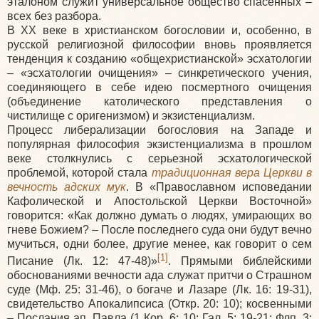
эталоном служит универсальное общество спасенных –
всех без разбора.
В XX веке в христианском богословии и, особенно, в
русской религиозной философии вновь проявляется
тенденция к созданию «общехристианской» эсхатологии
– «эсхатологии очищения» – синкретического учения,
соединяющего в себе идею посмертного очищения
(объединение католического представления о
чистилище с оригенизмом) и экзистенциализм.
Процесс либерализации богословия на Западе и
популярная философия экзистенциализма в прошлом
веке столкнулись с серьезной эсхатологической
проблемой, которой стала
традиционная вера Церкви в
вечность адских мук
. В «Православном исповедании
Кафолической и Апостольской Церкви Восточной»
говорится: «Как должно думать о людях, умирающих во
гневе Божием? – После последнего суда они будут вечно
мучиться, одни более, другие менее, как говорит о сем
[1]
Писание (Лк. 12: 47-48)»
. Прямыми библейскими
обоснованиями вечности ада служат притчи о Страшном
суде (Мф. 25: 31-46), о богаче и Лазаре (Лк. 16: 19-31),
свидетельство Апокалипсиса (Откр. 20: 10); косвенными
– Послания ап. Павла (1 Кор. 6: 10; Гал. 5: 19-21; Флп. 3: