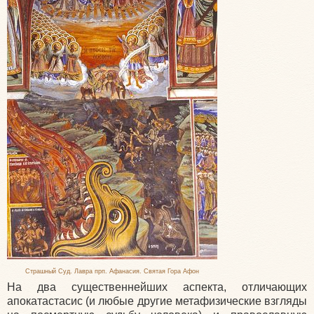
Страшный Суд. Лавра прп. Афанасия. Святая Гора Афон
На два существеннейших аспекта, отличающих
апокатастасис (и любые другие метафизические взгляды