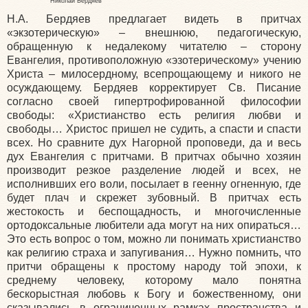
Николай Бердяев
Н.А. Бердяев предлагает видеть в притчах
«экзотерическую» – внешнюю, педагогическую,
обращенную к недалекому читателю – сторону
Евангелия, противоположную «эзотерическому» учению
Христа – милосердному, всепрощающему и никого не
осуждающему. Бердяев корректирует Св. Писание
согласно своей гипертрофированной философии
свободы: «Христианство есть религия любви и
свободы… Христос пришел не судить, а спасти и спасти
всех. Но сравните дух Нагорной проповеди, да и весь
дух Евангелия с притчами. В притчах обычно хозяин
производит резкое разделение людей и всех, не
исполнивших его воли, посылает в геенну огненную, где
будет плач и скрежет зубовный. В притчах есть
жестокость и беспощадность, и многочисленные
ортодоксальные любители ада могут на них опираться…
Это есть вопрос о том, можно ли понимать христианство
как религию страха и запугивания… Нужно помнить, что
притчи обращены к простому народу той эпохи, к
среднему человеку, которому мало понятна
бескорыстная любовь к Богу и божественному, они
сказывались в ограниченных рамках пространства и