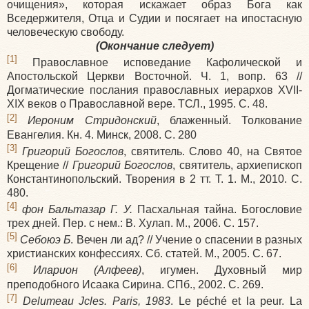
очищения», которая искажает образ Бога как
Вседержителя, Отца и Судии и посягает на ипостасную
человеческую свободу.
(Окончание следует)
[1]
Православное исповедание Кафолической и
Апостольской Церкви Восточной. Ч. 1, вопр. 63 //
Догматические послания православных иерархов XVII-
XIX веков о Православной вере. ТСЛ., 1995. С. 48.
[2]
Иероним Стридонский
, блаженный. Толкование
Евангелия. Кн. 4. Минск, 2008. С. 280
[3]
Григорий Богослов
, святитель. Слово 40, на Святое
Крещение //
Григорий Богослов
, святитель, архиепископ
Константинопольский. Творения в 2 тт. Т. 1. М., 2010. С.
480.
[4]
фон Бальтазар Г. У.
Пасхальная тайна. Богословие
трех дней. Пер. с нем.: В. Хулап. М., 2006. С. 157.
[5]
Себоюэ Б
. Вечен ли ад? // Учение о спасении в разных
христианских конфессиях. Сб. статей. М., 2005. С. 67.
[6]
Иларион (Алфеев)
, игумен. Духовный мир
преподобного Исаака Сирина. СПб., 2002. С. 269.
[7]
Delumeau Jсles. Paris, 1983
. Le péché et la peur. La