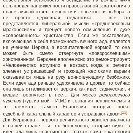
есть предел напряженности православной эсхатологии в
плане личной ответственности и серьезности выбора, а
не просто церковная педагогика, – все это
представляется либеральной мысли «средневековым
мракобесием» и требует нового осмысления в духе
«современного» христианства. Если же эсхатология,
включающая в себя возможность вечного ада, является
не учением Церкви, а воспитательной нормой, то она
может быть смело отвергнута «повзрослевшим»
христианином. Бердяев вполне ясно это демонстрирует:
«Человечество вступило в возраст, когда в религии
элемент устрашающий и грозящий жестокими карами
оказывается лишь на руку воинствующему безбожию.
Если идея ада раньше удерживала в церкви, то сейчас
она лишь отталкивает от церкви, как идея садическая, и
мешает вернуться в нее… Для
моего религиозного
чувства
(курсив мой – И.М.) и сознания неприемлемы и
те элементы самого Евангелия, которые носят
[13]
судебный, карательный характер и устрашают адом»
.
Для Бердяева – первого религиозного экзистенциалиста
в нашей стране – и тех богословов, которые видят в
идее ада лишь «пастырство страха», сама эсхатология