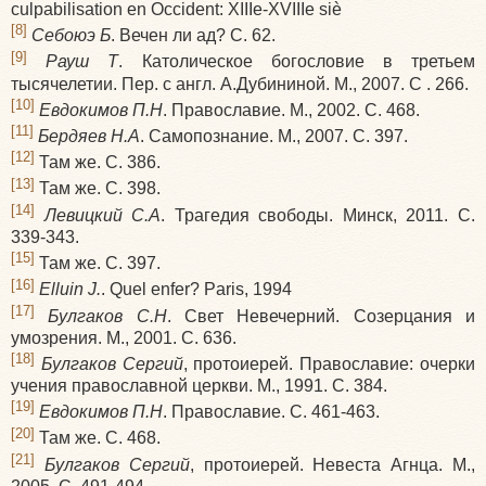
culpabilisation en Occident: XIIIe-XVIIIe siè
[8]
Себоюэ Б
. Вечен ли ад? С. 62.
[9]
Рауш Т
. Католическое богословие в третьем
тысячелетии. Пер. с англ. А.Дубининой. М., 2007. С . 266.
[10]
Евдокимов П.Н
. Православие. М., 2002. С. 468.
[11]
Бердяев Н.А
. Самопознание. М., 2007. С. 397.
[12]
Там же. С. 386.
[13]
Там же. С. 398.
[14]
Левицкий С.А
. Трагедия свободы. Минск, 2011. С.
339-343.
[15]
Там же. С. 397.
[16]
Elluin J.
. Quel enfer? Paris, 1994
[17]
Булгаков С.Н
. Свет Невечерний. Созерцания и
умозрения. М., 2001. С. 636.
[18]
Булгаков Сергий
, протоиерей. Православие: очерки
учения православной церкви. М., 1991. С. 384.
[19]
Евдокимов П.Н
. Православие. С. 461-463.
[20]
Там же. С. 468.
[21]
Булгаков Сергий
, протоиерей. Невеста Агнца. М.,