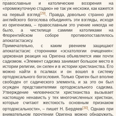
православные и католические воззрения на
«промежуточную стадию» не так уж несхожи, как кажется
[29]
на первый взгляд
. Правда, довольно странно для
английского богослова объединять эти взгляды, исходя
из оригенизма, – православным это учение никогда не
было, а чистилище самими католиками на
Флорентийском соборе противопоставлялось
апокатастасису.
Примечательно, с каким рвением защищают
апокатастасис сторонники «эсхатологии очищения»:
церковная реакция на Оригена объявляется ими почти
садизмом. «Элемент садизма занимает большое место в
истории религии, он силен и в истории христианства. Его
можно найти в псалмах и он вошел в систему
ортодоксального богословия. Только Ориген был вполне
свободен от садического элемента, и за это он был
осужден представителями ортодоксального садизма.
Утверждение человечности христианства вызывает
настоящую ненависть у тех многочисленных христиан,
которые считают жестокость основным признаком
[30]
ортодоксальности», – пишет Н. Бердяев
. Однако при
внимательном прочтении Оригена можно обнаружить,