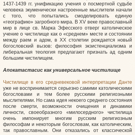
1437-1439 гг. унификацию учения о посмертной судьбе
человека экуменически настроенные мыслители начали
с того, что попытались смоделировать единую
«географию» загробного мира. В XV веке православный
мир в лице св. Марка Эфесского отверг католическое
учение о чистилище как о «среднем» месте и состоянии
между раем и адом, в XX столетии рождается новый
богословский вызов: философия экзистенциализма и
либеральная теология предлагают признать ад одним
большим чистилищем.
Апокатастасис как универсальное чистилище
Чистилище в его средневековой интерпретации Данте
уже не воспринимается серьезно самими католическими
богословами и тем более русскими религиозными
мыслителями. Но сама идея некоего среднего состояния
после смерти, возможности очищения и динамики
личности, своеобразного «милосердного» чистилища
очень импонирует многим русским религиозным
философам и некоторым богословам, как католическим,
так православным. Они отказались от классической