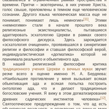
времени. Притчи – экзотеричны, в них учение Христа,
голос свыше, преломлены в темном еще человеческом
сознании. Другого языка человеческая масса еще не
[11]
понимает, понимают лишь немногие»
. Этими
«немногими» стали в начале прошлого века
религиозные экзистенциалисты, пытавшиеся
адаптировать эсхатологию Церкви в рамках своего
философского дискурса. Здесь зарождается
«эсхатология очищения», проявившаяся в синкретизме
религии и философии и ставшая философской верой,
индивидуалистическая «догматика» которой не
принимала реального и объективного ада.
В нашей религиозной философии критика
традиционного учения Церкви о вечных муках
звучит
резче всего в оценке именно Н. А. Бердяева:
«Наибольшее противление у меня вызывает всякая
объективация ада и всякая попытка построить
онтологию ада, что и делают традиционные
богословские учения. Я вижу в этом догматизирование
[12]
древних садических инстинктов человека»
.
Святоотеческое предупреждение о том, что ад есть
объективная реальность и осуждение на вечные муки