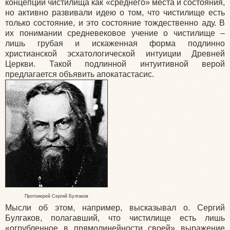
концепции чистилища как «среднего» места и состояния,
но активно развивали идею о том, что чистилище есть
только состояние, и это состояние тождественно аду. В
их понимании средневековое учение о чистилище –
лишь грубая и искаженная форма подлинно
христианской эсхатологической интуиции Древней
Церкви. Такой подлинной интуитивной верой
предлагается объявить апокатастасис.
Протоиерей Сергий Булгаков
Мысли об этом, например, высказывал о. Сергий
Булгаков, полагавший, что чистилище есть лишь
«огрубленное в прямолинейности своей» выражение