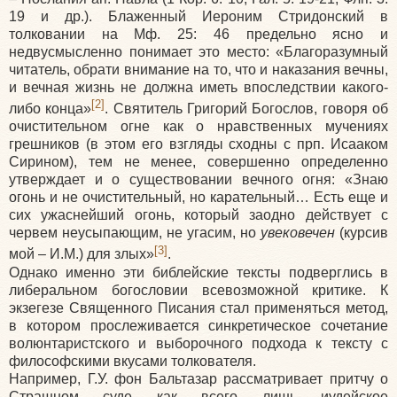
19 и др.). Блаженный Иероним Стридонский в
толковании на Мф. 25: 46 предельно ясно и
недвусмысленно понимает это место: «Благоразумный
читатель, обрати внимание на то, что и наказания вечны,
и вечная жизнь не должна иметь впоследствии какого-
[2]
либо конца»
. Святитель Григорий Богослов, говоря об
очистительном огне как о нравственных мучениях
грешников (в этом его взгляды сходны с прп. Исааком
Сирином), тем не менее, совершенно определенно
утверждает и о существовании вечного огня: «Знаю
огонь и не очистительный, но карательный… Есть еще и
сих ужаснейший огонь, который заодно действует с
червем неусыпающим, не угасим, но
увековечен
(курсив
[3]
мой – И.М.) для злых»
.
Однако именно эти библейские тексты подверглись в
либеральном богословии всевозможной критике. К
экзегезе Священного Писания стал применяться метод,
в котором прослеживается синкретическое сочетание
волюнтаристского и выборочного подхода к тексту с
философскими вкусами толкователя.
Например, Г.У. фон Бальтазар рассматривает притчу о
Страшном суде как всего лишь иудейское