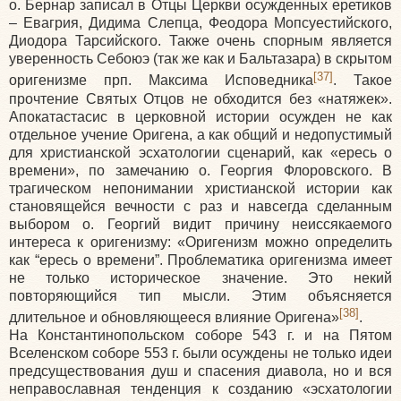
о. Бернар записал в Отцы Церкви осужденных еретиков
– Евагрия, Дидима Слепца, Феодора Мопсуестийского,
Диодора Тарсийского. Также очень спорным является
уверенность Себоюэ (так же как и Бальтазара) в скрытом
[37]
оригенизме прп. Максима Исповедника
. Такое
прочтение Святых Отцов не обходится без «натяжек».
Апокатастасис в церковной истории осужден не как
отдельное учение Оригена, а как общий и недопустимый
для христианской эсхатологии сценарий, как «ересь о
времени», по замечанию о. Георгия Флоровского. В
трагическом непонимании христианской истории как
становящейся вечности с раз и навсегда сделанным
выбором о. Георгий видит причину неиссякаемого
интереса к оригенизму: «Оригенизм можно определить
как “ересь о времени”. Проблематика оригенизма имеет
не только историческое значение. Это некий
повторяющийся тип мысли. Этим объясняется
[38]
длительное и обновляющееся влияние Оригена»
.
На Константинопольском соборе 543 г. и на Пятом
Вселенском соборе 553 г. были осуждены не только идеи
предсуществования душ и спасения диавола, но и вся
неправославная тенденция к созданию «эсхатологии