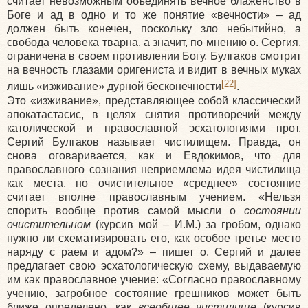
считает невозможным объединять вечное блаженство в
Боге и ад в одно и то же понятие «вечности» – ад
должен быть конечен, поскольку зло небытийно, а
свобода человека тварна, а значит, по мнению о. Сергия,
ограничена в своем противлении Богу. Булгаков смотрит
на вечность глазами оригениста и видит в вечных муках
[22]
лишь «изживание» дурной бесконечности
.
Это «изживание», представляющее собой классический
апокатастасис, в целях снятия противоречий между
католической и православной эсхатологиями прот.
Сергий Булгаков называет чистилищем. Правда, он
снова оговаривается, как и Евдокимов, что для
православного сознания неприемлема идея чистилища
как места, но очистительное «среднее» состояние
считает вполне православным учением. «Нельзя
спорить вообще против самой мысли о
состоянии
очистительном
(курсив мой – И.М.) за гробом, однако
нужно ли схематизировать его, как особое третье место
наряду с раем и адом?» – пишет о. Сергий и далее
предлагает свою эсхатологическую схему, выдаваемую
им как православное учение: «Согласно православному
учению, загробное состояние грешников может быть
ближе определено, как
всеобщее чистилище
(курсив