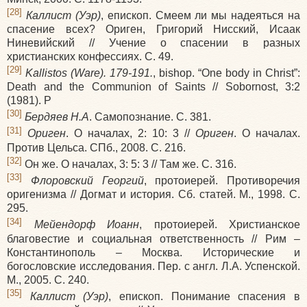
[28]
Каллист (Уэр)
, епископ. Смеем ли мы надеяться на
спасение всех? Ориген, Григорий Нисский, Исаак
Ниневийский // Учение о спасении в разных
христианских конфессиях. С. 49.
[29]
Kallistos (Ware). 179-191.
, bishop. “One body in Christ”:
Death and the Communion of Saints // Sobornost, 3:2
(1981). P
[30]
Бердяев Н.А
. Самопознание. С. 381.
[31]
Ориген
. О началах, 2: 10: 3 //
Ориген
. О началах.
Против Цельса. СПб., 2008. С. 216.
[32]
Он же. О началах, 3: 5: 3 // Там же. С. 316.
[33]
Флоровский Георгий
, протоиерей. Противоречия
оригенизма // Догмат и история. Сб. статей. М., 1998. С.
295.
[34]
Мейендорф Иоанн
, протоиерей. Христианское
благовестие и социальная ответственность // Рим –
Константинополь – Москва. Исторические и
богословские исследования. Пер. с англ. Л.А. Успенской.
М., 2005. С. 240.
[35]
Каллист (Уэр)
, епископ. Понимание спасения в