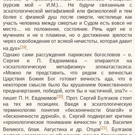
(курсив мой – И.М.)… Не будучи связанным с
эсхатологической метафизикой или физиологией и тем
более с физикой душ после смерти, чистилище как
участь человека между смертью и Судом есть вовсе не
место… но положение, состояние. Речь идет не о
мучениях и не о пламени, но о достижении зрелости
через освобождение от всякой нечистоты, которая давит
[19]
на дух»
.
Однако сами рассуждения парижских богословов – о.
Сергия и П. Евдокимова – опираются на
«эсхатологическую метафизику» апокатастасиса:
«Можно ли представить, что рядом с вечностью
Царствия Божия Бог готовит вечность ада, что в
некотором смысле было бы крушением божественного
предначертания, победой, хотя бы и частичной, зла?» –
[20]
пишет П. Н. Евдокимов
. Прот. Сергий Булгаков стоит
на тех же позициях. Введя в эсхатологическую
терминологию понятия «бесконечности благой» и
«бесконечности дурной», о. Сергий подвергает критике
«хронологическое понимании вечности» у св. Василия
[21]
Великого, блаж. Августина и др. Отцов
. Булгаков