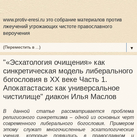
www.protiv-eresi.ru это собрание материалов против
лжеучений угрожающих чистоте православного
вероучения
▼
"«Эсхатология очищения» как
синкретическая модель либерального
богословия в XX веке Часть 1.
Апокатастасис как универсальное
чистилище" диакон Илья Маслов
В данной статье рассматривается проблема
религиозного синкретизма – одной из основных черт
современного либерального богословия. Примером
этому служат многочисленные эсхатологические
учения, которые появились в православном и