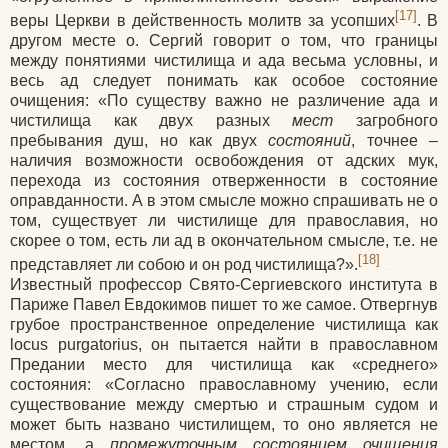
[17]
веры Церкви в действенность молитв за усопших
. В
другом месте о. Сергий говорит о том, что границы
между понятиями чистилища и ада весьма условны, и
весь ад следует понимать как особое состояние
очищения: «По существу важно не различение ада и
чистилища как двух разных
мест
загробного
пребывания душ, но как двух
состояний
, точнее –
наличия возможности освобождения от адских мук,
перехода из состояния отверженности в состояние
оправданности. А в этом смысле можно спрашивать не о
том, существует ли чистилище для православия, но
скорее о том, есть ли ад в окончательном смысле, т.е. не
[18]
представляет ли собою и он род чистилища?».
Известный профессор Свято-Сергиевского института в
Париже Павел Евдокимов пишет то же самое. Отвергнув
грубое пространственное определение чистилища как
locus purgatorius, он пытается найти в православном
Предании место для чистилища как «среднего»
состояния: «Согласно православному учению, если
существование между смертью и страшным судом и
может быть названо чистилищем, то оно является не
местом, а
промежуточным состоянием очищения