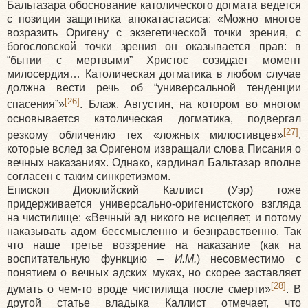
Бальтазара обоснование католического догмата ведется
с позиции защитника апокатастасиса: «Можно многое
возразить Оригену с экзегетической точки зрения, с
богословской точки зрения он оказывается прав: в
“бытии с мертвыми” Христос созидает момент
милосердия… Католическая догматика в любом случае
должна вести речь об “универсальной тенденции
[26]
спасения”»
. Блаж. Августин, на котором во многом
основывается католическая догматика, подвергал
[27]
резкому обличению тех «ложных милостивцев»
,
которые вслед за Оригеном извращали слова Писания о
вечных наказаниях. Однако, кардинал Бальтазар вполне
согласен с таким синкретизмом.
Епископ Диоклийский Каллист (Уэр) тоже
придерживается универсально-оригенистского взгляда
на чистилище: «Вечный ад никого не исцеляет, и потому
наказывать адом бессмысленно и безнравственно. Так
что наше третье воззрение на наказание (как на
воспитательную функцию –
И.М.
) несовместимо с
понятием о вечных адских муках, но скорее заставляет
[28]
думать о чем-то вроде чистилища после смерти»
. В
другой статье владыка Каллист отмечает, что