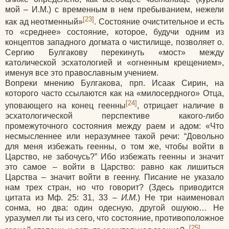
мой – И.М.) с временным в нем пребыванием, нежели
[23]
как ад неотменный»
. Состояние очистительное и есть
то «среднее» состояние, которое, будучи одним из
концептов западного догмата о чистилище, позволяет о.
Сергию Булгакову перекинуть «мост» между
католической эсхатологией и «огненным крещением»,
именуя все это православным учением.
Вопреки мнению Булгакова, прп. Исаак Сирин, на
которого часто ссылаются как на «милосердного» Отца,
[24]
уповающего на конец геенны
, отрицает наличие в
эсхатологической перспективе какого-либо
промежуточного состояния между раем и адом: «Что
несмысленнее или неразумнее такой речи: “Довольно
для меня избежать геенны, о том же, чтобы войти в
Царство, не забочусь?” Ибо избежать геенны и значит
это самое – войти в Царство: равно как лишиться
Царства – значит войти в геенну. Писание не указало
нам трех стран, но что говорит? (Здесь приводится
цитата из Мф. 25: 31, 33 –
И.М.
) Не три наименовал
сонма, но два: один одесную, другой ошуюю… Не
уразумел ли ты из сего, что состояние, противоположное
[25]