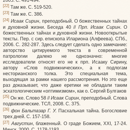
2005. С. 491-494.
[22]
Там же. С. 519-520.
[23]
Там же. С. 386.
[24]
Исаак Сирин
, преподобный. О божественных тайнах
и духовной жизни. Беседа 40 //
Прп. Исаак Сирин
. О
божественных тайнах и духовной жизни. Новооткрытые
тексты. Пер. с сир. епископа Илариона (Алфеева). СПб.,
2006. С. 282-287. Здесь следует сделать одно замечание:
авторство цитируемого текста в современной
патрологии далеко не однозначно: многие
исследователи относят его не к прп. Исааку Сирину,
автору «Слов подвижнических», а к подлогам
несторианского толка. Это специальная тема,
выходящая за рамки нашего рассмотрения. Но это еще
раз доказывает, что даже еретики не обладали таким
эсхатологическим «оптимизмом», как о. Сергий Булгаков
[25]
Он же. Слово 58 //
Исаак Сирин
, преподобный. Слова
подвижнические. ТСЛ, 2008. С. 375.
[26]
фон Бальтазар Г. У.
Пасхальная тайна. Богословие
трех дней. С. 157-158.
[27]
Августин
, блаженный. О граде Божием, XXI, 17-24.
Минск, 2000. С. 1178-1193.