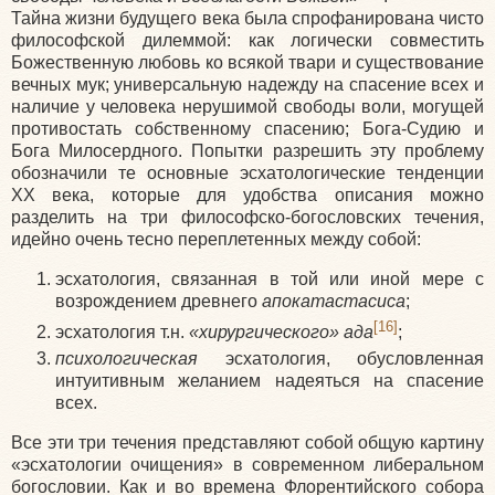
Тайна жизни будущего века была спрофанирована чисто
философской дилеммой: как логически совместить
Божественную любовь ко всякой твари и существование
вечных мук; универсальную надежду на спасение всех и
наличие у человека нерушимой свободы воли, могущей
противостать собственному спасению; Бога-Судию и
Бога Милосердного. Попытки разрешить эту проблему
обозначили те основные эсхатологические тенденции
XX века, которые для удобства описания можно
разделить на три философско-богословских течения,
идейно очень тесно переплетенных между собой:
эсхатология, связанная в той или иной мере с
возрождением древнего
апокатастасиса
;
[16]
эсхатология т.н.
«хирургического» ада
;
психологическая
эсхатология, обусловленная
интуитивным желанием надеяться на спасение
всех.
Все эти три течения представляют собой общую картину
«эсхатологии очищения» в современном либеральном
богословии. Как и во времена Флорентийского собора