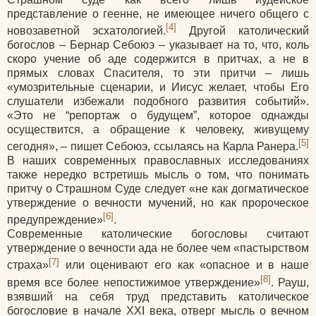
представление о геенне, не имеющее ничего общего с
[4]
новозаветной эсхатологией.
Другой католический
богослов – Бернар Себоюэ – указывает на то, что, коль
скоро учение об аде содержится в притчах, а не в
прямых словах Спасителя, то эти притчи – лишь
«умозрительные сценарии, и Иисус желает, чтобы Его
слушатели избежали подобного развития событий».
«Это не “репортаж о будущем”, которое однажды
осуществится, а обращение к человеку, живущему
[5]
сегодня», – пишет Себоюэ, ссылаясь на Карла Ранера.
В наших современных православных исследованиях
также нередко встретишь мысль о том, что понимать
притчу о Страшном Суде следует «не как догматическое
утверждение о вечности мучений, но как пророческое
[6]
предупреждение»
.
Современные католические богословы считают
утверждение о вечности ада не более чем «пастырством
[7]
страха»
или оценивают его как «опасное и в наше
[8]
время все более непостижимое утверждение»
. Рауш,
взявший на себя труд представить католическое
богословие в начале XXI века, отверг мысль о вечном