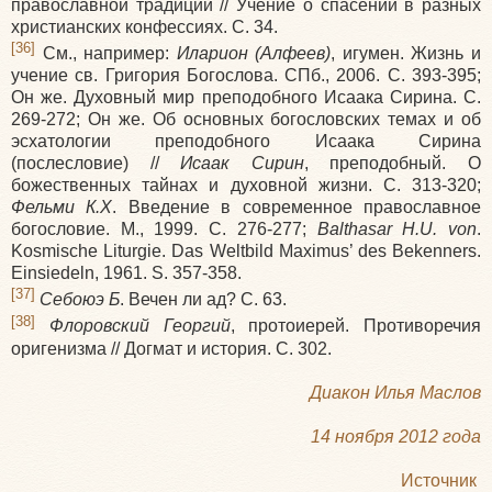
православной традиции // Учение о спасении в разных
христианских конфессиях. С. 34.
[36]
См., например:
Иларион (Алфеев)
, игумен. Жизнь и
учение св. Григория Богослова. СПб., 2006. С. 393-395;
Он же. Духовный мир преподобного Исаака Сирина. С.
269-272; Он же. Об основных богословских темах и об
эсхатологии преподобного Исаака Сирина
(послесловие) //
Исаак Сирин
, преподобный. О
божественных тайнах и духовной жизни. С. 313-320;
Фельми К.Х
. Введение в современное православное
богословие. М., 1999. С. 276-277;
Balthasar H.U. von
.
Kosmische Liturgie. Das Weltbild Maximus’ des Bekenners.
Einsiedeln, 1961. S. 357-358.
[37]
Себоюэ Б
. Вечен ли ад? С. 63.
[38]
Флоровский Георгий
, протоиерей. Противоречия
оригенизма // Догмат и история. С. 302.
Диакон Илья Маслов
14 ноября 2012 года
Источник