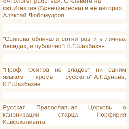
«Апологет рабства». О клевете на
свт.Игнатия (Брянчанинова) и ее авторах.
Алексей Любомудров
"Осипова обличали сотни раз и в личных
беседах, и публично": К.Г.Шахбазян
"Проф. Осипов не владеет ни одним
языком кроме русского":А.Г.Дунаев,
К.Г.Шахбазян
Русская Православная Церковь о
канонизации старца Порфирия
Кавсокаливита