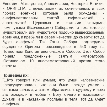
Евномия, Маке дония, Аполлинария, Нестория, Евтихия
и ОРИГЕНА, с нечестивыми их сочинениями, и всех
прочих еретиков, которые были осуждены и
анафематствованы святой кафолической и
апостольской Церковью и святыми четырьмя
помянутыми (Вселенскими) Соборами, и тех, которые
мудрствовали или мудрствуют подобно вышесказанным
еретикам, и пребыли в своем нечестии до смерти: тот да
будет анафема". Так Отцы Собора подтвердили
осуждение Оригена произошедшее в 543 году на
Поместном Константинопольском Соборе. Этот Собор
принял предложенные святым императором
Юстинианом 10 анафематствований против этого
еретика.
Приведем их:
"1.Кто говорит или думает, что души человеческие
предсуществовали, что они были прежде умами и
святыми силами, а затем обратились к худшему и чрез
это охладели в любви к Богу, отчего и называются
духами и в наказание посланы в тела, тот да будет
анафема.