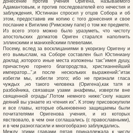
донесение против учения Оригена, называемого
Адамантовым, и против последователей его нечестия и
заблуждения, Юстиниан спросил у отцов Собора и об
этом, предоставив им копию с того донесения и свое
послание к Вигилию (Римскому папе) о том же предмете.
Из всего этого можно было уразуметь, что чистоту
апостольских догматов Ориген старался наполнить
эллинскими и манихейскими плевелами.
Посему, вслед за восклицаниями в укоризну Оригену и
его вымыслам, на Соборе составлен был Юстиниану
доклад ,которого иные места изложены так:"имея душу,
причастную горнего благородства, христианнейший
император...",и после нескольких выражений:"итак
избегли мы, избегли этого; ибо не признали гласа
чуждых ,но такого человека (Оригена),как татя и
разбойника, связавши узами анафемы, извергли вне
священной ограды".Потом немного ниже:"силу наших
деяний вы узнаете из чтения их". К этому присовокупили
и все главы, которые обыкновенно защищаемы были
почитателями Оригенова учения, и из которых
явствовало, в чем они соглашались (с православными),
и в чем разногласили и многообразно заблуждались.
Между этими главами пятая принадлежала к числу