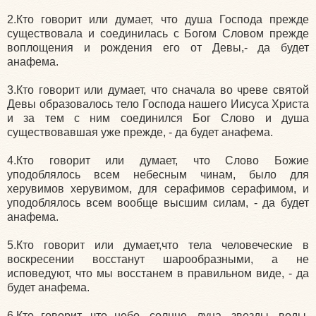
2.Кто говорит или думает, что душа Господа прежде
существовала и соединилась с Богом Словом прежде
воплощения и рождения его от Девы,- да будет
анафема.
3.Кто говорит или думает, что сначала во чреве святой
Девы образовалось тело Господа нашего Иисуса Христа
и за тем с ним соединился Бог Слово и душа
существовавшая уже прежде, - да будет анафема.
4.Кто говорит или думает, что Слово Божие
уподоблялось всем небесным чинам, было для
херувимов херувимом, для серафимов серафимом, и
уподоблялось всем вообще высшим силам, - да будет
анафема.
5.Кто говорит или думает,что тела человеческие в
воскресении восстанут шарообразными, а не
исповедуют, что мы восстанем в правильном виде, - да
будет анафема.
6.Кто говорит, что небо, солнце, луна, звезды, воды,