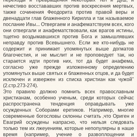
нечестиво восстававших против воскресения мертвых,
также сочинения Феодорита против правой веры и
двенадцати глав блаженного Кирилла и так называемое
послание Ивы... Отвергаем и анафематствуем всех, кого
они отвергали и анафематствовали, как врагов истины,
тщетно воздымавшихся против Бога и замышлявших
неправду против Всевышнего. Если же кто-нибудь не
содержит и принимает упомянутых выше догматов
благочестия, и не мыслит и не проповедует так, но
старается идти против них, тот да будет анафема,
согласно уже прежде изложенному определению
упомянутых выше святых и блаженных отцов, и да будет
исключен и извержен из списка христиан как чужой"
(2.стр.273-274).
Это правило должно помнить всех православным
христианам, особенно ученым, среди которых сейчас
распространена тенденция оправдывать уже
осужденных Соборами еретиков. Например, многие
современные богословы склонны считать ,что Ориген и
Евагрий осуждены напрасно, что нельзя следовать
только тем их лжеуениям, которые непопулярны в наше
время (например, учение о развоплощении и