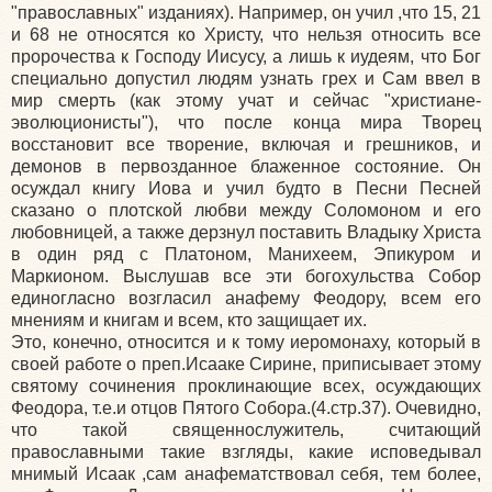
"православных" изданиях). Например, он учил ,что 15, 21
и 68 не относятся ко Христу, что нельзя относить все
пророчества к Господу Иисусу, а лишь к иудеям, что Бог
специально допустил людям узнать грех и Сам ввел в
мир смерть (как этому учат и сейчас "христиане-
эволюционисты"), что после конца мира Творец
восстановит все творение, включая и грешников, и
демонов в первозданное блаженное состояние. Он
осуждал книгу Иова и учил будто в Песни Песней
сказано о плотской любви между Соломоном и его
любовницей, а также дерзнул поставить Владыку Христа
в один ряд с Платоном, Манихеем, Эпикуром и
Маркионом. Выслушав все эти богохульства Собор
единогласно возгласил анафему Феодору, всем его
мнениям и книгам и всем, кто защищает их.
Это, конечно, относится и к тому иеромонаху, который в
своей работе о преп.Исааке Сирине, приписывает этому
святому сочинения проклинающие всех, осуждающих
Феодора, т.е.и отцов Пятого Собора.(4.стр.37). Очевидно,
что такой священнослужитель, считающий
православными такие взгляды, какие исповедывал
мнимый Исаак ,сам анафематствовал себя, тем более,