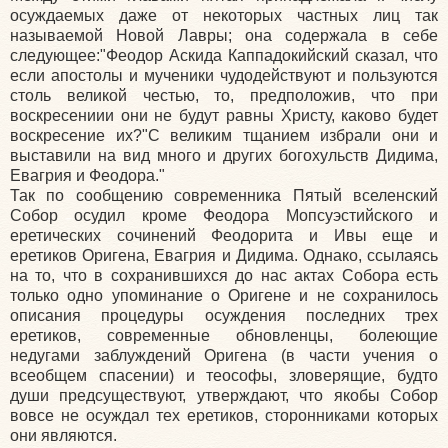
осуждаемых даже от некоторых частных лиц так
называемой Новой Лавры; она содержала в себе
следующее:"Феодор Аскида Каппадокийский сказал, что
если апостолы и мученики чудодействуют и пользуются
столь великой честью, то, предположив, что при
воскресениии они не будут равны Христу, каково будет
воскресение их?"С великим тщанием избрали они и
выставили на вид много и других богохульств Дидима,
Евагрия и Феодора."
Так по сообщению современника Пятый вселенский
Собор осудил кроме Феодора Мопсуэстийского и
еретических сочинений Феодорита и Ивы еще и
еретиков Оригена, Евагрия и Дидима. Однако, ссылаясь
на то, что в сохранившихся до нас актах Собора есть
только одно упоминание о Оригене и не сохранилось
описания процедуры осуждения последних трех
еретиков, современные обновленцы, болеющие
недугами заблуждений Оригена (в части учения о
всеобщем спасении) и теософы, зловерящие, будто
души предсуществуют, утверждают, что якобы Собор
вовсе не осуждал тех еретиков, сторонниками которых
они являются.