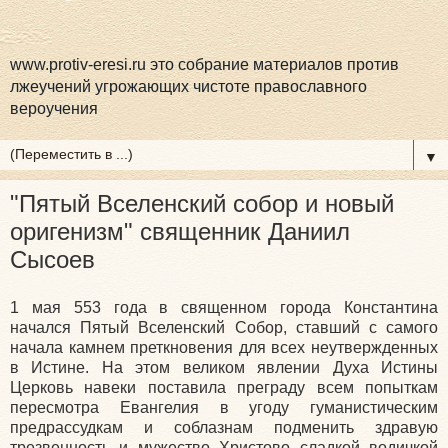
www.protiv-eresi.ru это собрание материалов против
лжеучений угрожающих чистоте православного
вероучения
▼
"Пятый Вселенский собор и новый
оригенизм" священник Даниил
Сысоев
1 мая 553 года в священном города Константина
начался Пятый Вселенский Собор, ставший с самого
начала камнем преткновения для всех неутвержденных
в Истине. На этом великом явлении Духа Истины
Церковь навеки поставила преграду всем попыткам
пересмотра Евангелия в угоду гуманистическим
предрассудкам и соблазнам подменить здравую
трезвенность и мужество Христово сладкой водичкой