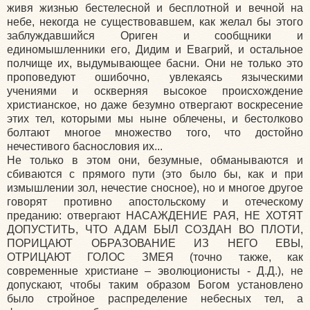
живя жизнью бестелесной и бесплотной и вечной на
небе, некогда не существовавшем, как желал бы этого
заблуждавшийся Ориген и сообщники и
единомышленники его, Дидим и Евагрий, и остальное
полчище их, выдумывающее басни. Они не только это
проповедуют ошибочно, увлекаясь языческими
учениями и оскверняя высокое происхождение
христианское, но даже безумно отвергают воскресение
этих тел, которыми мы ныне облечены, и бестолково
болтают многое множество того, что достойно
нечестивого баснословия их...
Не только в этом они, безумные, обманываются и
сбиваются с прямого пути (это было бы, как и при
измышлении зол, нечестие сносное), но и многое другое
говорят противно апостольскому и отеческому
преданию: отвергают НАСАЖДЕНИЕ РАЯ, НЕ ХОТЯТ
ДОПУСТИТЬ, ЧТО АДАМ БЫЛ СОЗДАН ВО ПЛОТИ,
ПОРИЦАЮТ ОБРАЗОВАНИЕ ИЗ НЕГО ЕВЫ,
ОТРИЦАЮТ ГОЛОС ЗМЕЯ (точно также, как
современные христиане – эволюционисты - Д.Д.), не
допускают, чтобы таким образом Богом установлено
было стройное распределение небесных тел, а