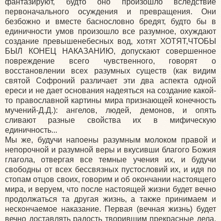
фантазируют, будто оно произошло вследствие
первоначального осуждения и превращения. Они
безбожно и вместе баснословно бредят, будто бы в
единичности умов произошло все разумное, охуждают
создание превышенебесных вод, хотят ХОТЯТ,ЧТОБЫ
БЫЛ КОНЕЦ НАКАЗАНИЮ, допускают совершенное
повреждение всего чувственного, говорят о
восстановлении всех разумных существ (как видим
святой Софроний различает эти два аспекта одной
ереси и не дает основания надеяться на создание какой-
то православной картины мира признающей конечность
мучений-Д.Д.): ангелов, людей, демонов, и опять
сливают разные свойства их в мифическую
единичность...
Мы же, будучи напоены разумным молоком правой и
непорочной и разумной веры и вкусивши благого Божия
глагола, отвергая все темные учения их, и будучи
свободны от всех бессвязных пустословий их, и идя по
стопам отцов своих, говорим и об окончании настоящего
мира, и веруем, что после настоящей жизни будет вечно
продолжаться та другая жизнь, а также принимаем и
нескончаемое наказание. Первая (вечная жизнь) будет
вечно доставлять радость творившим прекрасные дела,