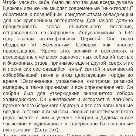
Чтобы уяснить себе, было ли это так ,как всегда думала
Церковь или же как мыслят современные "нью-теологи"
обратимся к позднейшим свидетельствам обладающим
для нас крупнейшим авторитетом. Для начала должно
процитировать слова общительного послания,
отправленного св.Софронием Иерусалимским в 634
году главам автокефальных Церквей. Оно было
ободрено VI Вселенским Собором как вполне
православное. "Кроме этих великих и вселенских и
всесвященных четырех равночестных собраний святых
и блаженных отцов ,принимаю еще и другой ,сверх этих
и после сих состоявшийся ,пятый святой и вселенский
собор6бывший также в этом царствующем городе во
время Юстинианова управления скиптромс римской
империи, а также принимаю и все определения его. Он
собран был для утверждения знаменитого собора
халкидонского. Он уничтожает и исторгает в погибель
прежде всего безумного Оригена и все его напыщенные
бредни, а также и вымыслы, полные нечестием всякого
рода; вместе с ним и учение Евагрия и Дидима и все
языческие и чудовищные и совершенно баснословные
пустословия."(2.стр.157).
Таким образом святитель Софроний также как и все