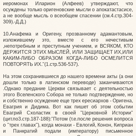
иеромонах Иларион (Алфеев) утверждают, что
осуждены только оригеновские мысли о апокатастасисе,
а не вообще мысль о всеобщем спасении (см.4.стр.304-
309).-Д.Д.)
10.Анафема и Оригену, прозванному адамантовым,
изложившему это, вместе с его нечестивым
,непотребным и преступным учением, и ВСЯКОМ, КТО
ДЕРЖИТСЯ ЭТИХ МЫСЛЕЙ, ИЛИ ЗАЩИЩАЕТ ИХ,ИЛИ
КАКИМ-ЛИБО ОБРАЗОМ КОГДА-ЛИБО ОСМЕЛИТСЯ
ПОВТОРЯТЬ ИХ."(1.стр.536-537).
На этом сохранившиеся до нашего времени акты (а они
дошли только в латинском переводе) заканчиваются
.Однако предание Церкви связывает с деятельностью
этого Вселенского Собора не только подтверждение, но
и собственно осуждение еще трех ересиархов - Оригена,
Евагрия и Дидима. Вот как пишет об этом событии
Евагрий Схоластик в своей "Церковной Истории"
(цит.по3.стр.187-188):"Потом (т.е.после решения вопроса
о "трех главах"), когда монахи - Евлогий, Конон, Киприан
и Панкратий подали (императору) письменное