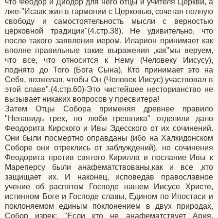
что Феодор и Диодор для него отцы и учителя Церкви, а
лже-"Исаак жил в гармонии с Церковью, сочетая полную
свободу и самостоятельность мысли с верностью
церковной традиции"(4.стр.38). Не удивительно, что
после такого заявления иером. Иларион принимает как
вполне правильные такие выражения ,как"мы веруем,
что все, что относится к Нему (Человеку Иисусу),
поднято до Того (Бога Сына), Кто принимает это на
Себя, возжелав, чтобы Он (Человек Иисус) участвовал в
этой славе".(4.стр.60)-Это чистейшее несторианство не
вызывает никаких вопросов у пресвитера!
Затем Отцы Собора применяя древнее правило
"Ненавидь грех, но люби грешника" отделили дало
Феодорита Кирского и Ивы Эдесского от их сочинений.
Они были посмертно оправданы (ибо на Халкидонском
Соборе они отреклись от заблуждений), но сочинения
Феодорита против святого Кирилла и послание Ивы к
Мареперсу были анафематствованы,как и все ,кто
защищает их. И наконец, исповедав православное
учение об распятом Господе нашем Иисусе Христе,
истинном Боге и Господе славы, Едином по Ипостаси и
поклоняемом единым поклонением в двух природах,
Собор изрек: "Если кто не анафематствует Ария,