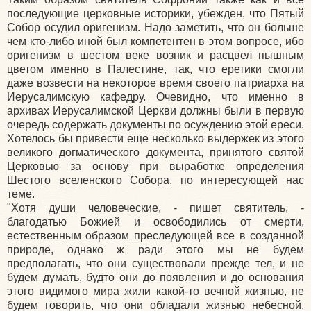
последующие церковные историки, убежден, что Пятый
Собор осудил оригенизм. Надо заметить, что он больше
чем кто-либо иной был компетентен в этом вопросе, ибо
оригенизм в шестом веке возник и расцвел пышным
цветом именно в Палестине, так, что еретики смогли
даже возвести на некоторое время своего патриарха на
Иерусалимскую кафедру. Очевидно, что именно в
архивах Иерусалимской Церкви должны были в первую
очередь содержать документы по осуждению этой ереси.
Хотелось бы привести еще несколько выдержек из этого
великого догматического документа, принятого святой
Церковью за основу при выработке определения
Шестого вселенского Собора, по интересующей нас
теме.
"Хотя души человеческие, - пишет святитель, -
благодатью Божией и освободились от смерти,
естественным образом преследующей все в созданной
природе, однако ж ради этого мы не будем
предполагать, что они существовали прежде тел, и не
будем думать, будто они до появления и до основания
этого видимого мира жили какой-то вечной жизнью, не
будем говорить, что они обладали жизнью небесной,