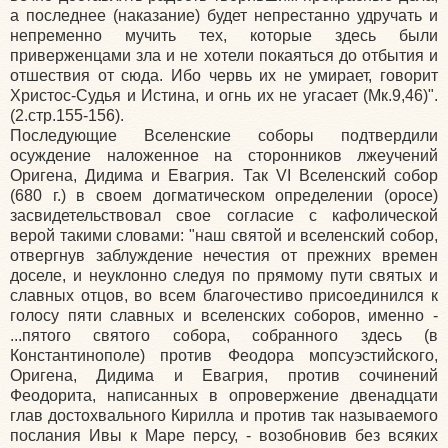
а последнее (наказание) будет непрестанно удручать и
непременно мучить тех, которые здесь были
приверженцами зла и не хотели покаяться до отбытия и
отшествия от сюда. Ибо червь их не умирает, говорит
Христос-Судья и Истина, и огнь их не угасает (Мк.9,46)".
(2.стр.155-156).
Последующие Вселенские соборы подтвердили
осуждение наложенное на сторонников лжеучений
Оригена, Дидима и Евагрия. Так VI Вселенский собор
(680 г.) в своем догматическом определении (оросе)
засвидетельствовал свое согласие с кафолической
верой такими словами: "наш святой и вселенский собор,
отвергнув заблуждение нечестия от прежних времен
доселе, и неуклонно следуя по прямому пути святых и
славных отцов, во всем благочестиво присоединился к
голосу пяти славных и вселенских соборов, именно -
...пятого святого собора, собранного здесь (в
Константинополе) против Феодора мопсуэстийского,
Оригена, Дидима и Евагрия, против сочинений
Феодорита, написанных в опровержение двенадцати
глав достохвального Кирилла и против так называемого
послания Ивы к Маре персу, - возобновив без всяких