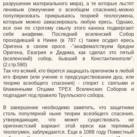
разрушении материального мира), а те которые льстят
ленивым (лжеучение о всеобщем спасении),-можно
популяризовать прикрываясь теорией теологумена,
которым можно замаскировать любую ересь. Однако,
все они по строгому смылу этого канона подвергают
себя анафеме. Последний вселенский Собор
проходивший в Никее (в 787 г.) также осудил ересь
Оригена в своем оросе. -"анафематствуем бредни
Оригена, Евагрия и Дидима, как сделал это пятый
(вселенский) собор, бывший в Константинополе".
(2.стр.590)
Так что всякий, кто берется защищать оригенизм в любой
его форме (или учение о предсуществовании душ, или
теорию всеобщего спасения) - спорит с святыми и
блаженными Отцами ТРЕХ Вселенских Соборов и
подпадает под правило Трулльского собора.
В завершение необходимо заметить, что защитники
столь популярной ныне теории всеобщего спасения,
утверждающие, что может существовать не
оригенистский вариант этой ереси как терпимый
теологумен, заблуждаются. Еще в 1088 году Поместный