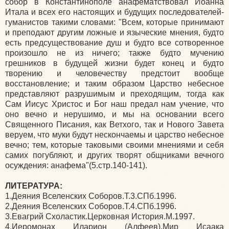
собор в Константинополе анафематствовал Иоанна
Итала и всех его настоящих и будущих последователей-
гуманистов такими словами: "Всем, которые принимают
и преподают другим ложные и языческие мнения, будто
есть предсуществование душ и будто все сотворенное
произошло не из ничего; также будто мучению
грешников в будущей жизни будет конец и будто
творению и человечеству предстоит вообще
восстановление; и таким образом Царство небесное
представляют разрушимым и преходящим, тогда как
Сам Иисус Христос и Бог наш предал нам учение, что
оно вечно и нерушимо, и мы на основании всего
Священного Писания, как Ветхого, так и Нового Завета
веруем, что муки будут нескончаемы и царство небесное
вечно; тем, которые таковыми своими мнениями и себя
самих погубляют, и других творят общниками вечного
осуждения: анафема"(5.стр.140-141).
ЛИТЕРАТУРА:
1.Деяния Вселенских Соборов.Т.3.СПб.1996.
2.Деяния Вселенских Соборов.Т.4.СПб.1996.
3.Евагрий Схоластик.Церковная История.М.1997.
4.Иеромонах Иларион (Алфеев).Мир Исаака