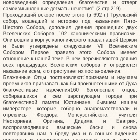
нововведений определения благочестия и отверг
самоизмышленные догматы нечестия". (2.стр.219).
Проходивший вскоре после этого (в 692 г.) Трулльский
собор, вошедший в историю под названием Пято-
Шестого Собора, дополнил деяния прошедших двух
Вселенских Соборов 102 каноническими правилами.
Они вошли в корпус канонического права нашей Церкви
и были утверждены следующим VII Вселенским
Собором. Первое правило этого Собора имееет
отношение к нашей теме. В нем перечисляются деяния
всех предыдущих Вселенских соборов и опредяется
наказание всем, кто преступает их постановления.
Блаженные Отцы постановляют:"признаем и научаем
преемников признавать как-бы произнесенными от Духа
благочестивые изречения160 богоносных отцов,
собиравшихся в сем царствующем городе при
благочестивой памяти Юстиниане, бывшем нашем
императоре, которые соборно анафематствовали и
отреклись Феодора Мопсуэстийского, учителя
Несториева, Оригена, Дидима и Евагрия,
воспроизводивших языческие басни и снова
повторявших нам в бреду ума и в сонных видениях
переходы и превращения некоторых тел и душ, и