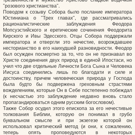
"розового христианства".
Поводом к созыву Собора было послание императора
Юстиниана о "Трех главах", где рассматривались
рационалистические заблуждения Феодора
Мопсуэстийского и еретические сочинения Феодорита
Кирского и Ивы Эдесского. Отцы Собора поддержали
императора и отвергли это нечестие, возрождавшее
несторианство в его наихудшей разновидности. Феодор
был осужден посмертно за то, что он не признавал во
Христе соединения двух природ в единой Ипостаси, но
учил что две отдельные Личности Бога Сына и Человека
Иисуса соединились лишь по благодати и силе и
достоинству, причем человеческая природа у Господа
была будто бы подвержена греховным страстями
вожделениям, которые Он в Себе постепенно побеждал
(к несчастью это заблуждение недавно вновь стало
пропагандироваться одним русским богословом).
Также Собор осудил этого епископа за его нечестивые
толкования Библии, которую он понимал в грубо
буквальном смысле и при экзегезе которой он
использовал критический метод (и они, к сожалению,
теперь опять проповедуются в некоторых