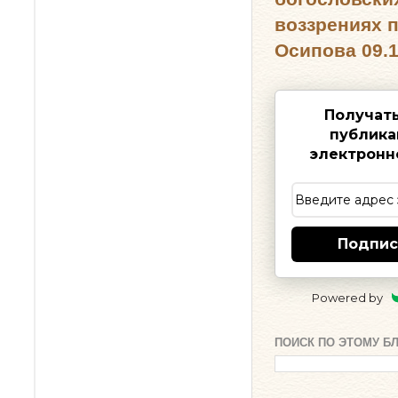
воззрениях 
Осипова 09.1
Получат
публика
электронн
Подпис
Powered by
ПОИСК ПО ЭТОМУ Б