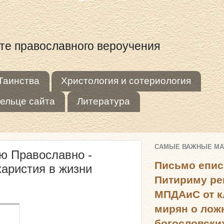
оте православного вероучения
Таинства
Христология и сотериология
ельце сайта
Литература
САМЫЕ ВАЖНЫЕ М
ю Православно -
Письмо епис
харистия в жизни
Питириму ре
МПДАиС от к
мирян о лож
богословски