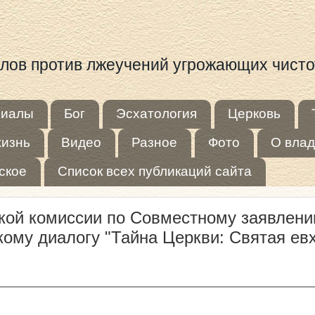
иалов против лжеучений угрожающих чист
риалы
Бог
Эсхатология
Церковь
жизнь
Видео
Разное
Фото
О влад
ское
Список всех публикаций сайта
кой комиссии по Совместному заявлени
кому диалогу "Тайна Церкви: Святая ев