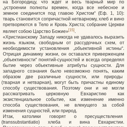
на Богородицу, что ждет и весь тварный мир по
„устроении полноты времен, когда все небесное и
земное соединится под главою Христом“
(Еф
. 1, 10):
тварь становится сопричастной нетварному, хлеб и вино
претворяются в Тело и Кровь Христа; собрание Церкви
[15]
являет собою Царство Божие»
.
«Христианскому
Западу никогда не удавалось выразить
жизнь языком, свободным от рассудочных схем, от
необходимости установления „объективной истины“.
Отрицая динамику жизни, он оставался приверженцем
„объективности“ понятий-сущностей и всегда определял
бытие через объективные атрибуты сущности. Для
западного сознания было невозможно понять, каким
образом две различные сущности, или природы
(тварная
и нетварная), могут быть причастны единому
способу существования. Поэтому они и не могли
рассматривать церковную Евхаристию как
экзистенциальное событие, как изменение именно
способа существования, не влекущего за собой
изменения сущностей, или природ.
Итак, католики говорят о пресуществления
(transsubstantiatio
) хлеба и вина Евхаристии.