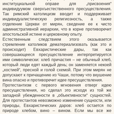
институциальной оправе для „присвоения“
индивидуумом сверхъестественного пресуществления.
Так римский католицизм вводит и поддерживает
индивидуалистическую религиозность, а также
отделение Церкви от мирян, сведение ее к чисто
административной иерархии, что в корне противоречит
апостольской истине и церковному опыту.
Естественным следствием этого оказывается
стремление католиков дематериализовать
(как
это и
происходит) Евхаристические дары, так как
совершающееся пресуществление интерпретируется
ими символически: хлеб причастия – не обычный хлеб,
который люди едят каждый день; он заменяется некоей
„хостией“, пресной и голой схемой. При этом мирян не
допускают к причащению из Чаши, потому что вкушение
вина опасно и противоречит идее пресуществления.
Протестантизм с первого мгновения отверг идею
пресуществления, но сделал это исходя из той же
западной убежденности в „объективности“ сущностей.
Для протестантов невозможно изменение сущности, или
природы, Евхаристических даров: хлеб остается по
природе хлебом, вино – вином. Если мы все же