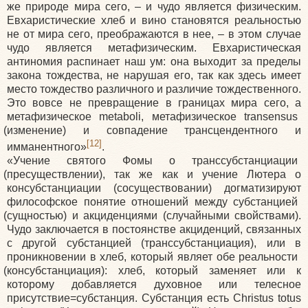
же природе мира сего, – и чудо является физическим.
Евхаристические хлеб и вино становятся реальностью
не от мира сего, преображаются в нее, – в этом случае
чудо является метафизическим. Евхаристическая
антиномия распинает наш ум: она выходит за пределы
закона тождества, не нарушая его, так как здесь имеет
место тождество различного и различие тождественного.
Это вовсе не превращение в границах мира сего, а
метафизическое metaboli, метафизическое transensus
(изменение
) и совпадение трансцендентного и
[12]
имманентного»
.
«Учение
святого Фомы о транссубстанциации
(пресуществлении
), так же как и учение Лютера о
консубстанциации
(сосуществовании
) догматизируют
философское понятие отношений между субстанцией
(сущностью
) и акциденциями
(случайными
свойствами).
Чудо заключается в постоянстве акциденций, связанных
с другой субстанцией
(транссубстанциация
), или в
проникновении в хлеб, который являет обе реальности
(консубстанциация
): хлеб, который заменяет или к
которому добавляется духовное или телесное
присутствие=субстанция. Субстанция есть Christus totus