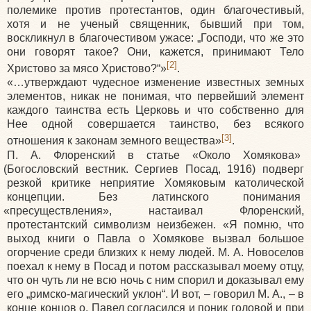
полемике против протестантов, один благочестивый,
хотя и не ученый священник, бывший при том,
воскликнул в благочестивом ужасе: „Господи, что же это
они говорят такое? Они, кажется, принимают Тело
[2]
Христово за мясо Христово?“»
.
«
…утверждают чудесное изменение известных земных
элементов, никак не понимая, что первейший элемент
каждого таинства есть Церковь и что собственно для
Нее одной совершается таинство, без всякого
[3]
отношения к законам земного вещества»
.
П. А. Флоренский в статье
«Около
Хомякова»
(Богословский
вестник. Сергиев Посад, 1916) подверг
резкой критике неприятие Хомяковым католической
концепции. Без латинского понимания
«пресуществления
», настаивал Флоренский,
протестантский символизм неизбежен.
«Я
помню, что
выход книги о Павла о Хомякове вызвал большое
огорчение среди близких к нему людей. М. А. Новоселов
поехал к нему в Посад и потом рассказывал моему отцу,
что он чуть ли не всю ночь с ним спорил и доказывал ему
его „римско-магический уклон“. И вот, – говорил М. А., – в
конце концов о. Павел согласился и поник головой и при