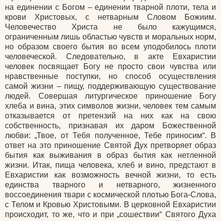
на единении с Богом – единении тварной плоти, тела и
крови Христовых, с нетварным Словом Божиим.
Человечество Христа не было кажущимся,
ограниченным лишь областью чувств и моральных норм,
но образом своего бытия во всем уподобилось плоти
человеческой. Следовательно, в акте Евхаристии
человек посвящает Богу не просто свои чувства или
нравственные поступки, но способ осуществления
самой жизни – пищу, поддерживающую существование
людей. Совершая литургическое приношение Богу
хлеба и вина, этих символов жизни, человек тем самым
отказывается от претензий на них как на свою
собственность, признавая их даром Божественной
любви: „Твое, от Тебя полученное, Тебе приносим“. В
ответ на это приношение Святой Дух претворяет образ
бытия как выживания в образ бытия как нетленной
жизни. Итак, пища человека, хлеб и вино, предстают в
Евхаристии как возможность вечной жизни, то есть
единства тварного и нетварного, жизненного
воссоединения твари с космической плотью Бога-Слова,
с Телом и Кровью Христовыми. В церковной Евхаристии
происходит, то же, что и при „сошествии“ Святого Духа