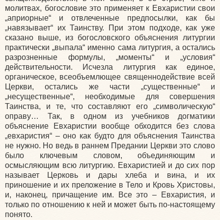
молитвах, богословие это применяет к Евхаристии свои
„априорные“ и отвлеченные предпосылки, как бы
„навязывает“ их Таинству. При этом подходе, как уже
сказано выше, из богословского объяснения литургии
практически „выпала“ именно сама литургия, а остались
разрозненные формулы, „моменты“ и „условия“
действительности. Исчезла литургия как единое,
органическое, всеобъемлющее священнодействие всей
Церкви, остались же части „существенные“ и
„несущественные“, необходимые для совершения
Таинства, и те, что составляют его „символическую“
оправу… Так, в одном из учебников догматики
объяснение Евхаристии вообще обходится без слова
„евхаристия“ – оно как будто для объяснения Таинства
не нужно. Но ведь в раннем Предании Церкви это слово
было ключевым словом, объединяющим и
осмысляющим всю литургию. Евхаристией и до сих пор
называет Церковь и дары хлеба и вина, и их
приношение и их преложение в Тело и Кровь Христовы,
и, наконец, причащение им. Все это – Евхаристия, и
только по отношению к ней и может быть по-настоящему
понято.