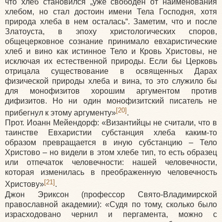
что хлеб становился „уже свободен от наименования
хлебом, но стал достоин имени Тела Господня, хотя
природа хлеба в нем осталась“. Заметим, что и после
Златоуста, в эпоху христологических споров,
общецерковное сознание принимало евхаристические
хлеб и вино как истинное Тело и Кровь Христовы, не
исключая их естественной природы. Если бы Церковь
отрицала существование в освященных Дарах
физической природы хлеба и вина, то это служило бы
для монофизитов хорошим аргументом против
дифизитов. Но ни один монофизитский писатель не
[20]
прибегнул к этому аргументу»
.
Прот. Иоанн Мейендорф:
«Византийцы
не считали, что в
таинстве Евхаристии субстанция хлеба каким-то
образом превращается в иную субстанцию – Тело
Христово – но видели в этом хлебе тип, то есть образец
или отпечаток человечности: нашей человечности,
которая изменилась в преображенную человечность
[21]
Христову»
.
Джон Эриксон
(профессор
Свято-Владимирской
православной академии):
«Судя
по тому, сколько было
израсходовано чернил и пергамента, можно с