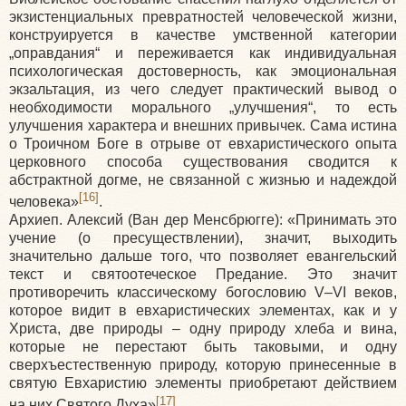
экзистенциальных превратностей человеческой жизни,
конструируется в качестве умственной категории
„оправдания“ и переживается как индивидуальная
психологическая достоверность, как эмоциональная
экзальтация, из чего следует практический вывод о
необходимости морального „улучшения“, то есть
улучшения характера и внешних привычек. Сама истина
о Троичном Боге в отрыве от евхаристического опыта
церковного способа существования сводится к
абстрактной догме, не связанной с жизнью и надеждой
[16]
человека»
.
Архиеп. Алексий
(Ван
дер Менсбрюгге):
«Принимать
это
учение
(о
пресуществлении), значит, выходить
значительно дальше того, что позволяет евангельский
текст и святоотеческое Предание. Это значит
противоречить классическому богословию V–VI веков,
которое видит в евхаристических элементах, как и у
Христа, две природы – одну природу хлеба и вина,
которые не перестают быть таковыми, и одну
сверхъестественную природу, которую принесенные в
святую Евхаристию элементы приобретают действием
[17]
на них Святого Духа»
.