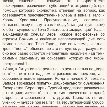
жизни, спасения – означает то, к Аристотелю
восходящее, различение субстанций и акциденций, при
помощи которого схоластика отвечает на вопрос, как
совершается пресуществление хлеба и вина в Тело и
Кровь Христовы. Пресуществление, состоящее,
согласно этому опыту, в замене „субстанции“
(сущности
)
хлеба – сущностью Тела Христова, а „акциденций“ Тела –
акциденциями хлеба? Вере, каждое воскресенье со
страхом Божиим и любовью исповедующей „сие есть
самое пречистое Тело Твое… сие есть самая честная
кровь Твоя…“, объяснение это не нужно, для разума же
оно все равно остается непонятным насилием над теми
самыми „законами“, на основании которых оно якобы
[7]
построено»
.
«Итак
, в Литургии все реально, но реальностью не „мира
сего“ и не в его падшем и расколотом времени, а в
собранном новом времени. Когда в начале XI века на
Западе возникают попытки „рационального“ объяснения
Евхаристии, Беренгарий Турский предлагает различение
в нем „мистического“, то есть символического, с одной
стороны, и „реального“ – с другой. Таинство, по его
учению, – mystice non realiter. На это Латеранский Собор,