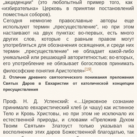
„акциденции“
(это
любопытный пример того, как
«избирательна
» Церковь в принятии постановлений
поместных соборов).
Сегодня немногие православные авторы еще
используют термин „пресуществление“, но при этом
настаивают на двух пунктах: во-первых, есть много
других слов, которые с равным правом могут
употребляться для обозначения освящения, и среди них
термин „пресуществление“ не обладает какой-либо
уникальной или решающей авторитетностью; во-вторых,
его употребление не обязывает богословов принимать
[19]
философские понятия Аристотеля»
.
2. Отличие древнего святоотеческого понимания преложения
Святых Даров в Евхаристии от католической концепции
пресуществления
Проф. Н. Д. Успенский:
«
…Церковное сознание
принимало евхаристический хлеб
(и
чашу) как истинное
Тело и Кровь Христовы, но при этом не исключало их
естественной природы, и словами
«Преложив
Духом
Твоим Святым» Златоуст только указывал на
восполнение этих даров Божественной благодатью, так