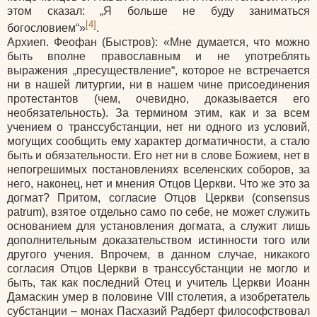
этом сказал: „Я больше не буду заниматься
[4]
богословием“»
.
Архиеп. Феофан
(Быстров
):
«Мне
думается, что можно
быть вполне православным и не употреблять
выражения „пресуществление“, которое не встречается
ни в нашей литургии, ни в нашем чине присоединения
протестантов
(чем
, очевидно, доказывается его
необязательность). За термином этим, как и за всем
учением о транссубстанции, нет ни одного из условий,
могущих сообщить ему характер догматичности, а стало
быть и обязательности. Его нет ни в слове Божием, нет в
непогрешимых постановлениях вселенских соборов, за
него, наконец, нет и мнения Отцов Церкви. Что же это за
догмат? Притом, согласие Отцов Церкви
(consensus
patrum), взятое отдельно само по себе, не может служить
основанием для установления догмата, а служит лишь
дополнительным доказательством истинности того или
другого учения. Впрочем, в данном случае, никакого
согласия Отцов Церкви в транссубстанции не могло и
быть, так как последний Отец и учитель Церкви Иоанн
Дамаскин умер в половине VIII столетия, а изобретатель
субстанции – монах Пасхазий Радберт философствовал