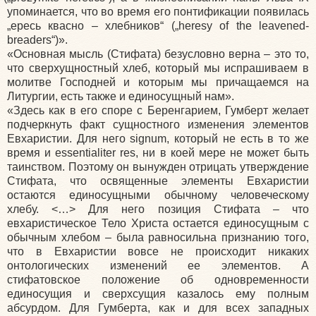
упоминается, что во время его понтификации появилась
„ересь квасно – хлебников“
(
„heresy of the leavened-
breaders“)».
«Основная
мысль
(Стифата
) безусловно верна – это то,
что сверхущностный хлеб, который мы испрашиваем в
молитве Господней и которым мы причащаемся на
Литургии, есть также и единосущный нам».
«Здесь
как в его споре с Беренгарием, Гумберт желает
подчеркнуть факт сущностного изменения элементов
Евхаристии. Для него signum, который не есть в то же
время и essentialiter res, ни в коей мере не может быть
таинством. Поэтому он вынужден отрицать утверждение
Стифата, что освященные элементы Евхаристии
остаются единосущными обычному человеческому
хлебу. <…> Для него позиция Стифата – что
евхаристическое Тело Христа остается единосущным с
обычным хлебом – была равносильна признанию того,
что в Евхаристии вовсе не происходит никаких
онтологических изменений ее элементов. А
стифатовское положение об одновременности
единосущия и сверхсущия казалось ему полным
абсурдом. Для Гумберта, как и для всех западных