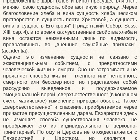
Предложенные дары
(хлеб
и вино) пресуществляются:
меняют свою сущность, обретают иную природу. „Через
благословение хлеба и вина сущность хлеба целиком
претворяется в сущность плоти Христовой, а сущность
вина в сущность Его крови“
(Тридентский
Собор. Sess.
XIII, cap. 4), в то время как чувственные свойства хлеба и
вина остаются неизменными лишь по видимости,
превратившись во „внешние случайные признаки“
(accidentia
).
Однако это изменение сущности не связано с
экзистенциальным событием, с превратностями
человеческой жизни и смерти. Оно не затрагивает и не
проясняет способа жизни – тленного или нетленного,
смертного или бессмертного, но представляет собой
рассудочно выведенное и поддерживаемое
эмоциональной верой „сверхъестественное“
(в
конечном
счете магическое) изменение природы объекта. Также
„сверхъестественно“ и спасение, приобретаемое через
причастие пресуществленным дарам. Евхаристия здесь
не изменяет способа существования человека, не
преображает его из индивидуального в церковно-
тринитарный. Потому и Церковь не отождествляется с
Евхаристией и Царством, но сводится к