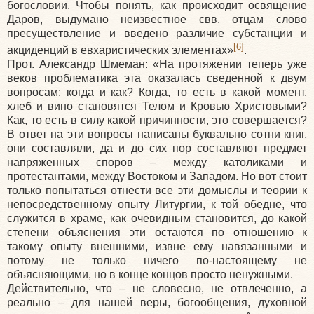
богословии. Чтобы понять, как происходит освящение
Даров, выдумано неизвестное свв. отцам слово
пресуществление и введено различие субстанции и
[6]
акциденций в евхаристических элементах»
.
Прот. Александр Шмеман:
«На
протяжении теперь уже
веков проблематика эта оказалась сведенной к двум
вопросам: когда и как? Когда, то есть в какой момент,
хлеб и вино становятся Телом и Кровью Христовыми?
Как, то есть в силу какой причинности, это совершается?
В ответ на эти вопросы написаны буквально сотни книг,
они составляли, да и до сих пор составляют предмет
напряженных споров – между католиками и
протестантами, между Востоком и Западом. Но вот стоит
только попытаться отнести все эти домыслы и теории к
непосредственному опыту Литургии, к той обедне, что
служится в храме, как очевидным становится, до какой
степени объяснения эти остаются по отношению к
такому опыту внешними, извне ему навязанными и
потому не только ничего по-настоящему не
объясняющими, но в конце концов просто ненужными.
Действительно, что – не словесно, не отвлеченно, а
реально – для нашей веры, богообщения, духовной