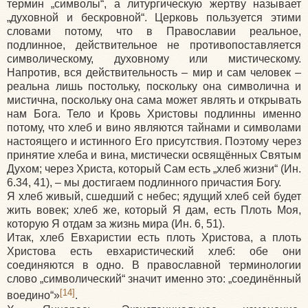
термин „символы“, а литургическую жертву называет
„духовной и бескровной“. Церковь пользуется этими
словами потому, что в Православии реальное,
подлинное, действительное не противопоставляется
символическому, духовному или мистическому.
Напротив, вся действительность – мир и сам человек –
реальна лишь постольку, поскольку она символична и
мистична, поскольку она сама может являть и открывать
нам Бога. Тело и Кровь Христовы подлинны именно
потому, что хлеб и вино являются тайнами и символами
настоящего и истинного Его присутствия. Поэтому через
принятие хлеба и вина, мистически освящённых Святым
Духом; через Христа, который Сам есть „хлеб жизни“
(Ин
.
6.34, 41), – мы достигаем подлинного причастия Богу.
Я хлеб живый, сшедший с небес; ядущий хлеб сей будет
жить вовек; хлеб же, который Я дам, есть Плоть Моя,
которую Я отдам за жизнь мира
(Ин
. 6, 51).
Итак, хлеб Евхаристии есть плоть Христова, а плоть
Христова есть евхаристический хлеб: обе они
соединяются в одно. В православной терминологии
слово „символический“ значит именно это: „соединённый
[14]
воедино“»
.