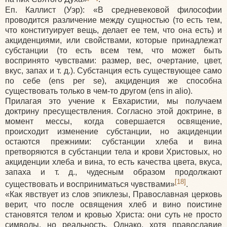
Еп. Каллист
(Уэр
):
«В
средневековой философии
проводится различение между сущностью
(то
есть тем,
что конституирует вещь, делает ее тем, что она есть) и
акциденциями, или свойствами, которые принадлежат
субстанции
(то
есть всем тем, что может быть
воспринято чувствами: размер, вес, очертание, цвет,
вкус, запах и т. д.). Субстанция есть существующее само
по себе
(ens
per se), акциденция же способна
существовать только в чем-то другом
(ens
in alio).
Прилагая это учение к Евхаристии, мы получаем
доктрину пресуществления. Согласно этой доктрине, в
момент мессы, когда совершается освящение,
происходит изменение субстанции, но акциденции
остаются прежними: субстанции хлеба и вина
претворяются в субстанции тела и крови Христовых, но
акциденции хлеба и вина, то есть качества цвета, вкуса,
запаха и т. д., чудесным образом продолжают
[18]
существовать и восприниматься чувствами»
.
«Как
явствует из слов эпиклезы, Православная церковь
верит, что после освящения хлеб и вино поистине
становятся телом и кровью Христа: они суть не просто
символы, но реальность. Однако, хотя православие