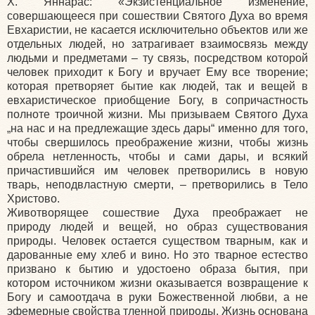
Х. Яннарас:
«Экзистенциальное
изменение,
совершающееся при сошествии Святого Духа во время
Евхаристии, не касается исключительно объектов или же
отдельных людей, но затрагивает взаимосвязь между
людьми и предметами – ту связь, посредством которой
человек приходит к Богу и вручает Ему все творение;
которая претворяет бытие как людей, так и вещей в
евхаристическое приобщение Богу, в сопричастность
полноте троичной жизни. Мы призываем Святого Духа
„на нас и на предлежащие здесь дары“ именно для того,
чтобы свершилось преображение жизни, чтобы жизнь
обрела нетленность, чтобы и сами дары, и всякий
причастившийся им человек претворились в новую
тварь, неподвластную смерти, – претворились в Тело
Христово.
Животворящее сошествие Духа преображает не
природу людей и вещей, но образ существования
природы. Человек остается существом тварным, как и
дарованные ему хлеб и вино. Но это тварное естество
призвано к бытию и удостоено образа бытия, при
котором источником жизни оказывается возвращение к
Богу и самоотдача в руки Божественной любви, а не
эфемерные свойства тленной природы. Жизнь основана