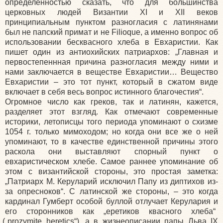
определенностью сказать, что для большинства
церковных людей Византии XI и XII веков
принципиальным пунктом разногласия с латинянами
был не папский примат и не Filioque, а именно вопрос об
использовании бесквасного хлеба в Евхаристии. Как
пишет один из антиохийских патриархов: „Главная и
первостепеннная причина разногласия между ними и
нами заключается в веществе Евхаристии… Вещество
Евхаристии – это тот пункт, который в сжатом виде
включает в себя весь вопрос истинного благочестия“.
Огромное число как греков, так и латинян, кажется,
разделяет этот взгляд. Как отмечают современные
историки, летописцы того периода упоминают о схизме
1054 г. только мимоходом; но когда они все же о ней
упоминают, то в качестве единственной причины этого
раскола они выставляют спорный пункт о
евхаристическом хлебе. Самое раннее упоминание об
этом с византийской стороны, это простая заметка:
„Патриарх М. Керуларий исключил Папу из диптихов из-
за опресноков“. С латинской же стороны, – это когда
кардинал Гумберт особой буллой отлучает Керулария и
его сторонников как „еретиков квасного хлеба“
(
„prozymite heretics“), а в жизнеописании папы Льва IX