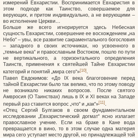
измерений Евхаристии. Воспринимается Евхаристия в
этом подходе как Таинство, совершаемое для
верующих, и притом индивидуально, а не верующими –
во исполнение Церкви…
Больше же всего игнорируется здесь Небесная
сущность Евхаристии, совершение ее восхождением „на
Небо“ – увы, все развитие сакраментального богословия
– западного в своих источниках, но усвоенного в
„темные века“ и православным Востоком, пошло по пути
не вертикального, а горизонтального определения
Таинств, применения к святейшей Тайне Евхаристии
[10]
категорий и понятий „мира сего“»
.
Павел Евдокимов:
«До
IX века благоговение перед
тайной Евхаристии было так велико, что по этому поводу
не возникало никаких вопросов. После святого
Амвросия
(О
Таинствах) лишь в IX и XI веках на Западе
[11]
первый раз ставится вопрос „что“ и „как“»
.
«Отец
Сергий Булгаков в своем фундаментальном
исследовании „Евхаристический догмат“ ясно излагает
православное учение. Если на браке в Кане вода
превращается в вино, то в этом случае одна материя
мира сего уступает место другой, но принадлежащей той