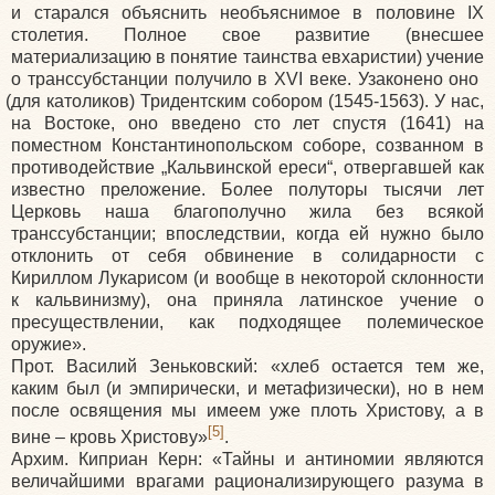
и старался объяснить необъяснимое в половине IX
столетия. Полное свое развитие
(внесшее
материализацию в понятие таинства евхаристии) учение
о транссубстанции получило в XVI веке. Узаконено оно
(для
католиков) Тридентским собором
(1545
-1563). У нас,
на Востоке, оно введено сто лет спустя
(1641
) на
поместном Константинопольском соборе, созванном в
противодействие „Кальвинской ереси“, отвергавшей как
известно преложение. Более полуторы тысячи лет
Церковь наша благополучно жила без всякой
транссубстанции; впоследствии, когда ей нужно было
отклонить от себя обвинение в солидарности с
Кириллом Лукарисом
(и
вообще в некоторой склонности
к кальвинизму), она приняла латинское учение о
пресуществлении, как подходящее полемическое
оружие».
Прот. Василий Зеньковский:
«хлеб
остается тем же,
каким был
(и
эмпирически, и метафизически), но в нем
после освящения мы имеем уже плоть Христову, а в
[5]
вине – кровь Христову»
.
Архим. Киприан Керн:
«Тайны
и антиномии являются
величайшими врагами рационализирующего разума в