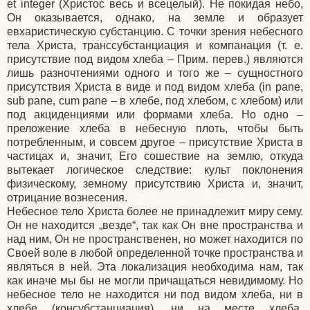
et integer
(Христос
весь и всецелый). Не покидая небо,
Он оказывается, однако, на земле и образует
евхаристическую субстанцию. С точки зрения небесного
тела Христа, транссубстанциация и компанация
(т
. е.
присутствие под видом хлеба – Прим. перев.) являются
лишь разночтениями одного и того же – сущностного
присутствия Христа в виде и под видом хлеба
(in
pane,
sub pane, cum pane – в хлебе, под хлебом, с хлебом) или
под акциденциями или формами хлеба. Но одно –
преложение хлеба в небесную плоть, чтобы быть
потребленным, и совсем другое – присутствие Христа в
частицах и, значит, Его сошествие на землю, откуда
вытекает логическое следствие: культ поклонения
физическому, земному присутствию Христа и, значит,
отрицание вознесения.
Небесное тело Христа более не принадлежит миру сему.
Он не находится „везде“, так как Он вне пространства и
над ним, Он не пространственен, но может находится по
Своей воле в любой определенной точке пространства и
являться в ней. Эта локализация необходима нам, так
как иначе мы бы не могли причащаться невидимому. Но
небесное тело не находится ни под видом хлеба, ни в
хлебе
(консубстанциация
), ни на месте хлеба