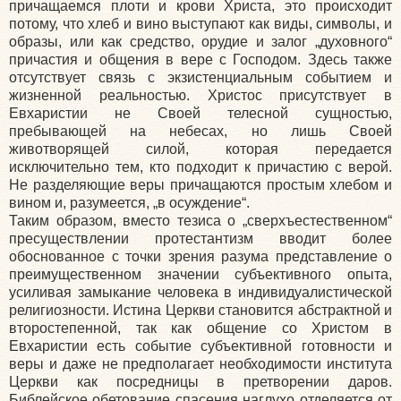
причащаемся плоти и крови Христа, это происходит
потому, что хлеб и вино выступают как виды, символы, и
образы, или как средство, орудие и залог „духовного“
причастия и общения в вере с Господом. Здесь также
отсутствует связь с экзистенциальным событием и
жизненной реальностью. Христос присутствует в
Евхаристии не Своей телесной сущностью,
пребывающей на небесах, но лишь Своей
животворящей силой, которая передается
исключительно тем, кто подходит к причастию с верой.
Не разделяющие веры причащаются простым хлебом и
вином и, разумеется, „в осуждение“.
Таким образом, вместо тезиса о „сверхъестественном“
пресуществлении протестантизм вводит более
обоснованное с точки зрения разума представление о
преимущественном значении субъективного опыта,
усиливая замыкание человека в индивидуалистической
религиозности. Истина Церкви становится абстрактной и
второстепенной, так как общение со Христом в
Евхаристии есть событие субъективной готовности и
веры и даже не предполагает необходимости института
Церкви как посредницы в претворении даров.
Библейское обетование спасения наглухо отделяется от