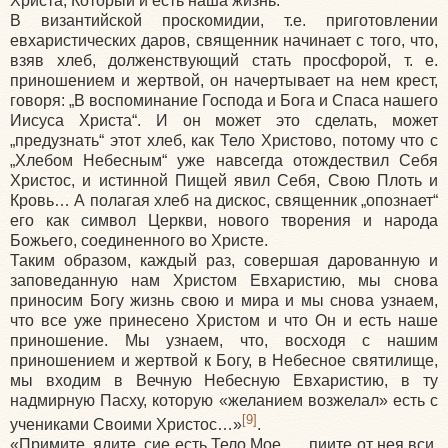
Христа, Который и есть наша жизнь.
В византийской проскомидии, т.е. приготовлении
евхаристических даров, священник начинает с того, что,
взяв хлеб, долженствующий стать просфорой, т. е.
приношением и жертвой, он начертывает на нем крест,
говоря: „В воспоминание Господа и Бога и Спаса нашего
Иисуса Христа“. И он может это сделать, может
„предузнать“ этот хлеб, как Тело Христово, потому что с
„Хлебом Небесным“ уже навсегда отождествил Себя
Христос, и истинной Пищей явил Себя, Свою Плоть и
Кровь… А полагая хлеб на дискос, священник „опознает“
его как символ Церкви, нового творения и народа
Божьего, соединенного во Христе.
Таким образом, каждый раз, совершая дарованную и
заповеданную нам Христом Евхаристию, мы снова
приносим Богу жизнь свою и мира и мы снова узнаем,
что все уже принесено Христом и что Он и есть наше
приношение. Мы узнаем, что, восходя с нашим
приношением и жертвой к Богу, в Небесное святилище,
мы входим в Вечную Небесную Евхаристию, в ту
надмирную Пасху, которую
«желанием
возжелал» есть с
[9]
учениками Своими Христос…»
.
«Примите
, ядите, сие есть Тело Мое. … пиите от нея вси,