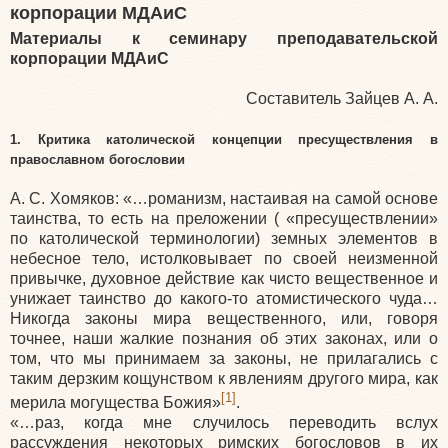
корпорации МДАиС
Материалы к семинару преподавательской
корпорации МДАиС
Составитель Зайцев А. А.
1. Критика католической концепции пресуществления в
православном богословии
А. С. Хомяков:
«
…романизм, настаивая на самой основе
таинства, то есть на преложении
(
«пресуществлении
»
по католической терминологии) земных элементов в
небесное тело, истолковывает по своей неизменной
привычке, духовное действие как чисто вещественное и
унижает таинство до какого-то атомистического чуда…
Никогда законы мира вещественного, или, говоря
точнее, наши жалкие познания об этих законах, или о
том, что мы принимаем за законы, не прилагались с
таким дерзким кощунством к явлениям другого мира, как
[1]
мерила могущества Божия»
.
«
…раз, когда мне случилось переводить вслух
рассуждения некоторых римских богословов в их