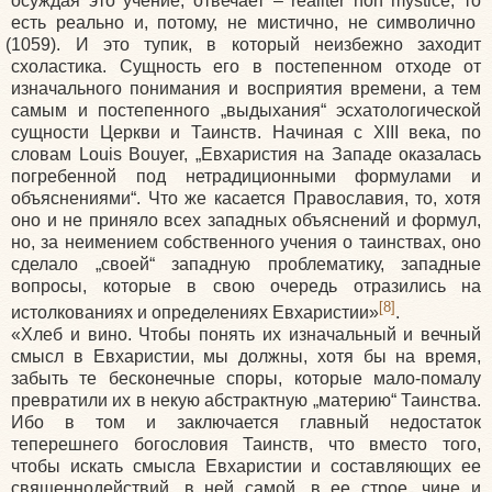
осуждая это учение, отвечает – realiter non mystice, то
есть реально и, потому, не мистично, не символично
(1059
). И это тупик, в который неизбежно заходит
схоластика. Сущность его в постепенном отходе от
изначального понимания и восприятия времени, а тем
самым и постепенного „выдыхания“ эсхатологической
сущности Церкви и Таинств. Начиная с XIII века, по
словам Louis Bouyer, „Евхаристия на Западе оказалась
погребенной под нетрадиционными формулами и
объяснениями“. Что же касается Православия, то, хотя
оно и не приняло всех западных объяснений и формул,
но, за неимением собственного учения о таинствах, оно
сделало „своей“ западную проблематику, западные
вопросы, которые в свою очередь отразились на
[8]
истолкованиях и определениях Евхаристии»
.
«Хлеб
и вино. Чтобы понять их изначальный и вечный
смысл в Евхаристии, мы должны, хотя бы на время,
забыть те бесконечные споры, которые мало-помалу
превратили их в некую абстрактную „материю“ Таинства.
Ибо в том и заключается главный недостаток
теперешнего богословия Таинств, что вместо того,
чтобы искать смысла Евхаристии и составляющих ее
священнодействий, в ней самой, в ее строе, чине и