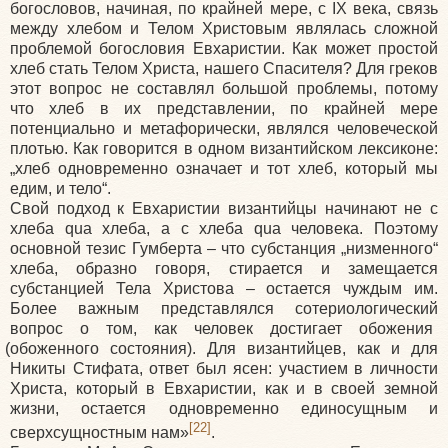
богословов, начиная, по крайней мере, с IX века, связь
между хлебом и Телом Христовым являлась сложной
проблемой богословия Евхаристии. Как может простой
хлеб стать Телом Христа, нашего Спасителя? Для греков
этот вопрос не составлял большой проблемы, потому
что хлеб в их представлении, по крайней мере
потенциально и метафорически, являлся человеческой
плотью. Как говорится в одном византийском лексиконе:
„хлеб одновременно означает и тот хлеб, который мы
едим, и тело“.
Свой подход к Евхаристии византийцы начинают не с
хлеба qua хлеба, а с хлеба qua человека. Поэтому
основной тезис Гумберта – что субстанция „низменного“
хлеба, образно говоря, стирается и замещается
субстанцией Тела Христова – остается чуждым им.
Более важным представлялся сотериологический
вопрос о том, как человек достигает обожения
(обоженного
состояния). Для византийцев, как и для
Никиты Стифата, ответ был ясен: участием в личности
Христа, который в Евхаристии, как и в своей земной
жизни, остается одновременно единосущным и
[22]
сверхсущностным нам»
.