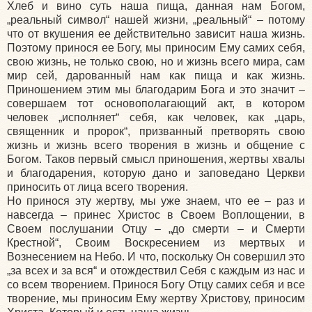
Хлеб и вино суть наша пища, данная нам Богом,
„реальный символ“ нашей жизни, „реальный“ – потому
что от вкушения ее действительно зависит наша жизнь.
Поэтому принося ее Богу, мы приносим Ему самих себя,
свою жизнь, не только свою, но и жизнь всего мира, сам
мир сей, дарованный нам как пища и как жизнь.
Приношением этим мы благодарим Бога и это значит –
совершаем тот основополагающий акт, в котором
человек „исполняет“ себя, как человек, как „царь,
священник и пророк“, призванный претворять свою
жизнь и жизнь всего творения в жизнь и общение с
Богом. Таков первый смысл приношения, жертвы хвалы
и благодарения, которую дано и заповедано Церкви
приносить от лица всего творения.
Но принося эту жертву, мы уже знаем, что ее – раз и
навсегда – принес Христос в Своем Воплощении, в
Своем послушании Отцу – „до смерти – и Смерти
Крестной“, Своим Воскресением из мертвых и
Вознесением на Небо. И что, поскольку Он совершил это
„за всех и за вся“ и отождествил Себя с каждым из нас и
со всем творением. Принося Богу Отцу самих себя и все
творение, мы приносим Ему жертву Христову, приносим