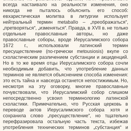
всегда настаивало на реальности изменения, оно
никогда не пыталось объяснить его способ:
евхаристическая молитва в литургии использует
нейтральный термин metaballo – „преображаться“,
„претворяться“, „изменяться“. Правда, в XVII в. не только
отдельные православные авторы, но даже
православные соборы, вроде Иерусалимского собора
1672 г., использовали латинский термин
пресуществление
(по
-гречески metousiosis) вкупе со
схоластическим различением субстанции и акциденций.
Но в то же время отцы Иерусалимского собора сочли
необходимым добавить, что употребление данных
терминов не является объяснением способа изменения:
это есть тайна и навсегда останется непостижимым. Но,
несмотря на эту оговорку, многие православные
почувствовали, что Иерусалимский собор слишком
непосредственно усвоил терминологию латинской
схоластики. Примечательно, что Русская церковь в
переводе актов Иерусалимского собора хотя и
сохранила слово „пресуществление“, но тщательно
перефразировала остальную часть текста, избежав
употребления технических терминов „субстанция“ и