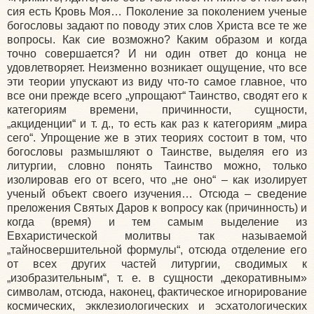
сия есть Кровь Моя… Поколение за поколением ученые
богословы задают по поводу этих слов Христа все те же
вопросы. Как сие возможно? Каким образом и когда
точно совершается? И ни один ответ до конца не
удовлетворяет. Неизменно возникает ощущение, что все
эти теории упускают из виду что-то самое главное, что
все они прежде всего „упрощают“ Таинство, сводят его к
категориям времени, причинности, сущности,
„акциденции“ и т. д., то есть как раз к категориям „мира
сего“. Упрощение же в этих теориях состоит в том, что
богословы размышляют о Таинстве, выделяя его из
литургии, словно понять Таинство можно, только
изолировав его от всего, что „не оно“ – как изолирует
ученый объект своего изучения… Отсюда – сведение
преложения Святых Даров к вопросу как
(причинность
) и
когда
(время
) и тем самым выделение из
Евхаристической молитвы так называемой
„тайносвершительной формулы“, отсюда отделение его
от всех других частей литургии, сводимых к
„изобразительным“, т. е. в сущности „декоративным»
символам, отсюда, наконец, фактическое игнорирование
космических, экклезиологических и эсхатологических