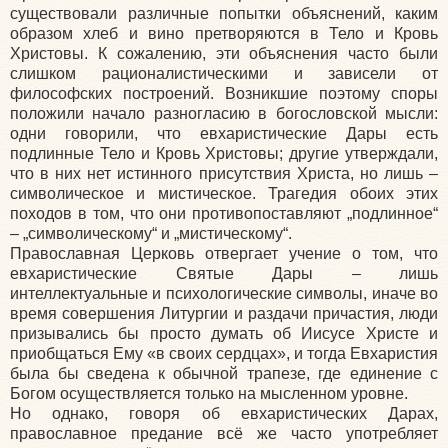
существовали различные попытки объяснений, каким
образом хлеб и вино претворяются в Тело и Кровь
Христовы. К сожалению, эти объяснения часто были
слишком рационалистическими и зависели от
философских построений. Возникшие поэтому споры
положили начало разногласию в богословской мысли:
одни говорили, что евхаристические Дары есть
подлинные Тело и Кровь Христовы; другие утверждали,
что в них нет истинного присутствия Христа, но лишь –
символическое и мистическое. Трагедия обоих этих
походов в том, что они противопоставляют „подлинное“
– „символическому“ и „мистическому“.
Православная Церковь отвергает учение о том, что
евхаристические Святые Дары – лишь
интеллектуальные и психологические символы, иначе во
время совершения Литургии и раздачи причастия, люди
призывались бы просто думать об Иисусе Христе и
приобщаться Ему
«в
своих сердцах», и тогда Евхаристия
была бы сведена к обычной трапезе, где единение с
Богом осуществляется только на мысленном уровне.
Но однако, говоря об евхаристических Дарах,
православное предание всё же часто употребляет