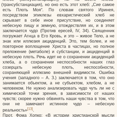
(трансубстанциация
), но оно есть этот хлеб: „Сие самое
есть Плоть Моя“. По словам святого Иринея,
посредством эпиклезы евхаристический хлеб не
скрывает в себе иное присутствие, но соединяет
небесную пищу и земную, отождествляя их, и в этом
заключается чудо
(Против
ересей, IV, 34). Священник
погружает Агнца в Его Кровь, и это – живое Тело, а не
знак или иллюзия акциденций. Это, тем более, и не
повторное воплощение Христа в частицах, но полное
преложение
(метаболе
) и субстанции, и акциденций в
небесную плоть. Речь идет не о сохранении акциденций
хлеба, а о сохранении неспособности наших глаз
созерцать небесную плоть, неспособности,
сохраняющей иллюзию внешней видимости. Ошибка
учения
(западного
– А. З.) заключается в том, что оно
занимается объектом, а не субъектом, хлебом, а не
человеком. Не нужно анализировать чудо чуть ли не с
химической точки зрения, в зависимости от наших
чувств; скорее нужно обвинять наши чувства в том, что
они не замечают истинное чудо – небесную
[13]
реальность»
.
Прот. Фома Хопко:
«В
истории христианской мысли