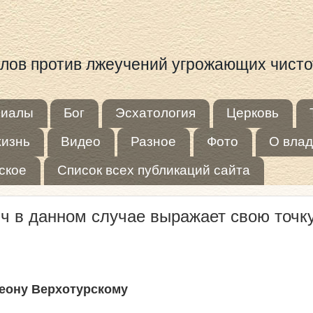
иалов против лжеучений угрожающих чист
риалы
Бог
Эсхатология
Церковь
жизнь
Видео
Разное
Фото
О влад
ское
Список всех публикаций сайта
 в данном случае выражает свою точку 
еону Верхотурскому