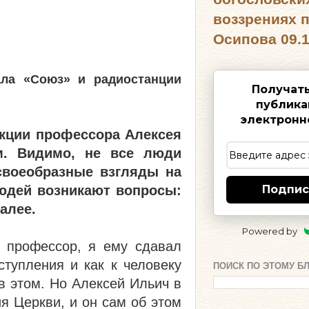
воззрениях 
Осипова 09.1
ала «Союз» и радиостанции
Получат
публика
электронн
екции профессора Алексея
м. Видимо, не все люди
своеобразные взгляды на
людей возникают вопросы:
Подпис
далее.
Powered by
 профессор, я ему сдавал
тупления и как к человеку
ПОИСК ПО ЭТОМУ Б
в этом. Но Алексей Ильич в
я Церкви, и он сам об этом