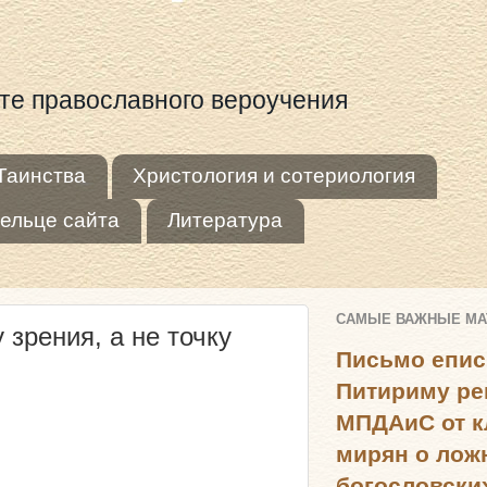
оте православного вероучения
Таинства
Христология и сотериология
ельце сайта
Литература
САМЫЕ ВАЖНЫЕ М
зрения, а не точку
Письмо епис
Питириму ре
МПДАиС от к
мирян о лож
богословски