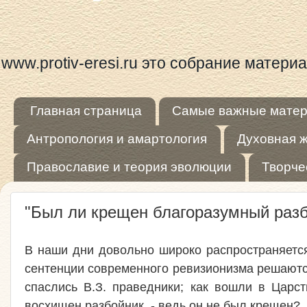
www.protiv-eresi.ru это собрание матер
Главная страница
Самые важные мате
Антропология и амартология
Духовная 
Православие и теория эволюции
Творче
"Был ли крещен благоразумный разб
В наши дни довольно широко распространяется
сентенции современного ревизионизма решаются
спаслись В.З. праведники; как вошли в Царс
восхищен разбойник, - ведь он не был крещен?