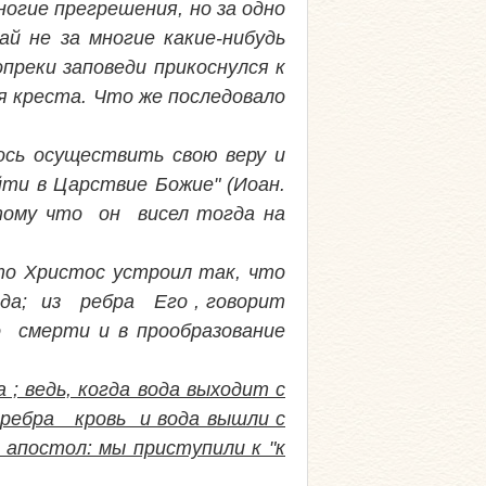
ногие прегрешения, но за одно
й не за многие какие-нибудь
преки заповеди прикоснулся к
ся креста. Что же последовало
сь осуществить свою веру и
йти в Царствие Божие" (Иоан.
отому что он висел тогда на
 то Христос устроил так, что
ода; из ребра Его , говорит
о смерти и в прообразование
; ведь, когда вода выходит с
 ребра кровь и вода вышли с
апостол: мы приступили к "к