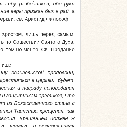
особу разбойников, ибо руки
ние веры призван был в рай, а
Церкви, св. Аристид Философ.
о Христом, лишь перед самым
ть по Сошествии Святого Духа,
о, тем не менее, Св. Предание
пишет:
ну евангельской проповеди)
 креститься в Церкви, будет
сения и награду исповедания
 и защитникам еретиков, что
ят из Божественного стана с
тся Таинства крещения, как
оворил: Крещением должен Я
ею кровью и освятившиеся