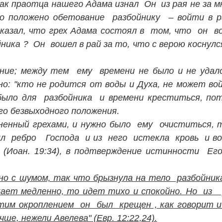
ак праотца нашего Адама изнал Он из рая не за м
 положено обетование разбойнику – войти в ра
 сказал, что грех Адама состоял в том, что он во
йника ? Он вошел в рай за то, что с верою коснул
ние; между тем ему времени не было и не удало
но: "кто не родится от воды и Духа, не может во
не было для разбойника и времени креститься, п
го безвыходного положения.
ерненный грехами, и нужно было ему очиститься,
нзил ребро Господа и из него истекла кровь и в
 (Иоан. 19:34), в подтверждение истинности Ег
о с шумом, так что брызнула на тело разбойника 
екает медленно, то идет тихо и спокойно. Но из
тим окроплением он был крещен , как говорит и 
ше, нежели Авелева" (Евр. 12:22,24).