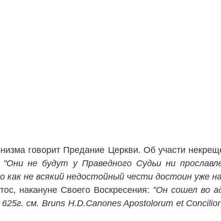
онизма говорит Предание Церкви. Об участи некре
"Они не будут у Праведного Судьи ни прославле
 как не всякий недостойный чести достоин уже нак
тос, накануне Своего Воскресения:
"Он сошел во 
г. см. Bruns H.D.Canones Apostolorum et Conciliorum