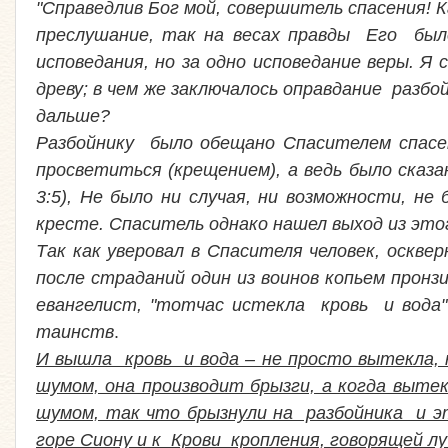
"Справедлив Бог мой, совершитель спасения! К
преслушание, так на весах правды Его было
исповедания, но за одно исповедание веры. Я
древу; в чем же заключалось оправдание разбо
дальше?
Разбойнику было обещано Спасителем спасе
просветиться (крещением), а ведь было сказа
3:5), Не было ни случая, ни возможности, 
кресте. Спаситель однако нашел выход из это
Так как уверовал в Спасителя человек, оскв
после страданий один из воинов копьем про
евангелист, "тотчас истекла кровь и вода"
таинств
.
И вышла кровь и вода – не просто вытекла, н
шумом, она производит брызги, а когда выт
шумом, так что брызнули на разбойника и э
горе Сиону и к Крови кропления, говорящей луч