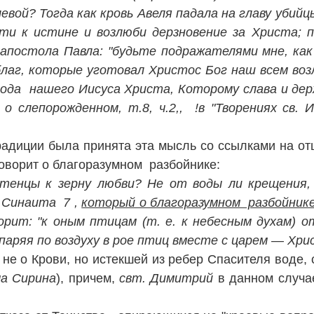
вой? Тогда как кровь Авеля падала на главу убий
сти к истине и возлюби дерзновение за Христа; 
постола Павла: "будьте подражателями мне, как я
благ, которые уготовал Христос Бог наш всем во
ода нашего Иисуса Христа, Которому слава и держа
 о слепорожденном, т.8, ч.2,, !в "Творениях св.
традиции была принята эта мысль со ссылками на о
оворит о благоразумном разбойнике:
енцы к зерну любви? Не от воды ли крещения, 
 Синаита 7 ,
который о благоразумном разбойнике 
ворит: "к оным птицам (т. е. к небесным духам) 
паряя по воздуху в рое птиц вместе с царем — Хри
 не о Крови, но истекшей из ребер Спасителя воде,
ма Сирина
), причем,
свт. Димитрий
в данном случа