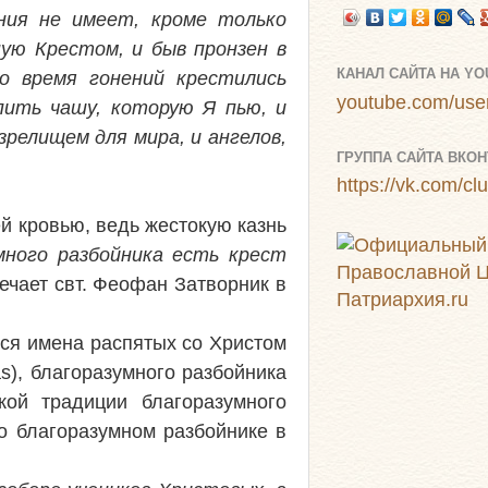
ия не имеет, кроме только
ую Крестом, и быв пронзен в
КАНАЛ САЙТА НА Y
во время гонений крестились
youtube.com/user
пить чашу, которую Я пью, и
зрелищем для мира, и ангелов,
ГРУППА САЙТА ВКОН
https://vk.com/c
ей кровью, ведь жестокую казнь
много разбойника есть крест
мечает свт. Феофан Затворник в
ся имена распятых со Христом
s), благоразумного разбойника
кой традиции благоразумного
о благоразумном разбойнике в