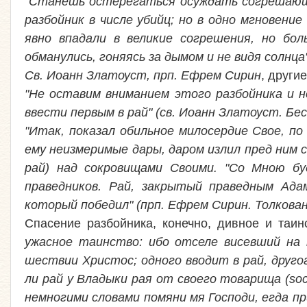
"Станешь остерегаться осуждать согрешающих
разбойник в числе убийц; но в одно мгновен
явно впадали в великие согрешения, но бо
обманулись, гоняясь за дымом и не видя солнца
Св. Иоанн Златоуст, прп. Ефрем Сирин
, други
"Не оставим вниманием этого разбойника и н
ввести первым в рай"
(св. Иоанн Златоуст. Бес
"Итак, показал обильное милосердие Свое, по
ему неизмеримые дары, даром излил пред ним с
рай) над сокровищами Своими. "Со Мною бу
праведников. Рай, закрытый праведным Ада
который победил"
(прп. Ефрем Сирин. Толкован
Спасение разбойника, конечно, дивное и таи
ужасное таинство: ибо отселе висевший на 
шествии Христос; одного вводит в рай, друг
ли рай у Владыки рая от своего товарища (s
немногими словами помяни мя Господи, егда пр