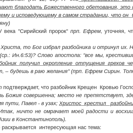
ают благодать Божественного обетования, это 
ему и исповедующему в самом страдании, что он б
яну)
V века "Сирийский пророк"
прп. Ефрем
, уточняя, 
Христа, то Бог избрал разбойника и отринул их. Но
ср.: Ин.6:53)? Слово апостола: "все мы, крестивш
бойник получил окропление отпущения грехов ч
т, – будешь в раю желания" (прп. Ефрем Сирин. То
ст
подтверждает, что разбойник Крещен Кровью Госп
ть Божия совершенна; место не препятствует, зд
 пути, Павел - в узах;
Христос крестил разбойник
Итак, ничто не омрачает моей радости и восхищ
 Азии в Константинополь).
 раскрывается интересующая нас тема: