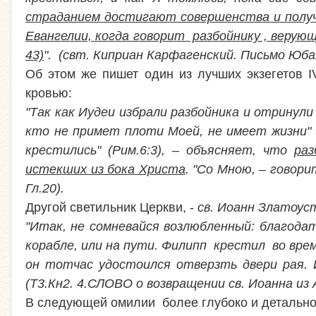
страданием достигают совершенства и получ
Евангелии, когда говорит разбойнику , верующ
43)
". (свт. Киприан Карфагенский. Письмо Юба
Об этом же пишет один из лучших экзегетов I
кровью:
"Так как Иудеи избрали разбойника и отринули 
кто не примет плоти Моей, не имеет жизни" (
крестились" (Рим.6:3), – объясняет, что
раз
истекших из бока Христа
. "Со Мною, – говори
Гл.20).
Другой светильник Церкви, -
св. Иоанн Златоу
"Итак, не сомневайся возлюбленный: благода
корабле, или на пути. Филипп крестил во время
он тотчас удостоился отверзть двери рая. 
(Т3.Кн2. 4.СЛОВО о возвращении св. Иоанна из
В следующей омилии более глубоко и детально