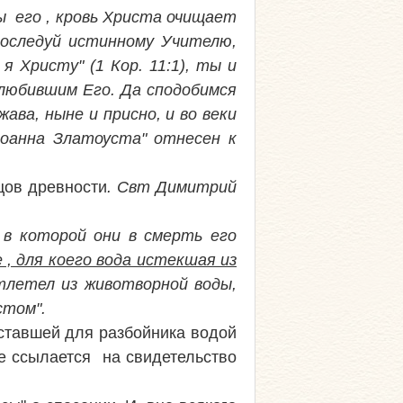
цы его , кровь Христа очищает
последуй истинному Учителю,
 Христу" (1 Кор. 11:1), ты и
злюбившим Его. Да сподобимся
ва, ныне и присно, и во веки
 Иоанна Златоуста" отнесен к
тцов древности
. Свт Димитрий
в которой они в смерть его
, для коего вода истекшая из
отлетел из животворной воды,
стом".
 ставшей для разбойника водой
е ссылается на свидетельство