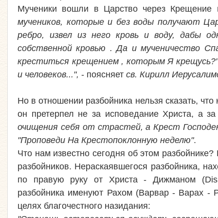
Мученики вошли в Царство через Крещение 
мучеников, которые и без воды получают Цар
ребро, извел из него кровь и воду, дабы о
собственной кровью . Да и мученичество Сп
креститься крещением , которым Я крещусь?"(М
и человеков...",
- поясняет
св. Кирилл Иерусалим
Но в отношении разбойника нельзя сказать, что 
он претерпел не за исповедание Христа, а з
очищения себя от страстей, а Крест Господе
"Проповеди На Крестопоклонную неделю"
.
Что нам известно сегодня об этом разбойнике?
разбойников. Нераскаявшегося разбойника, нах
по правую руку от Христа - Дижманом (Dism
разбойника именуют Рахом (Варвар - Варах - 
целях благочестного назидания: