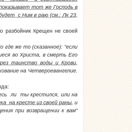
показывает тот же Господь в
удет с Ним в раю (см.: Лк 23,
что разбойник Крещен не своей
 где же то (сказанное): "если
иеся во Христа, в смерть Его
ерез таинство воды и Крови,
лкование на Четвероевангелие.
ода:
есь ли ты крестился, или на
а на кресте из своей раны
, и
ения при возвращении к вам"