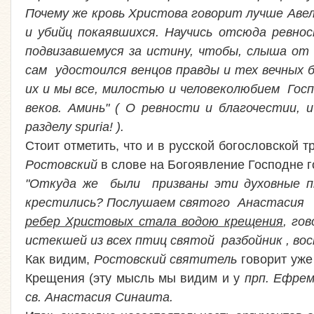
Почему же кровь Христова говорит лучше Авеле
и убийц покаявшихся. Научись отсюда ревно
подвизавшемуся за истину, чтобы, слыша от а
сам удостоился венцов правды и тех вечных 
их и мы все, милостью и человеколюбием Госп
веков. Аминь" ( О ревности и благочестии, и
разделу spuria! ).
Стоит отметить, что и в русской богословской 
Ростовский
в слове на Богоявление Господне г
"Откуда же были призваны эти духовные пт
крестились? Послушаем святого Анастасия
ребер Христовых стала водою крещения
, го
истекшей из всех птиц святой разбойник , вос
Как видим,
Ростовский святитель
говорит уже
Крещения (эту мысль мы видим и у
прп. Ефре
св. Анастасия Синаита.