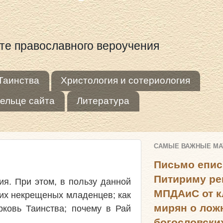
оте православного вероучения
Таинства
Христология и сотериология
ельце сайта
Литература
САМЫЕ ВАЖНЫЕ М
Письмо епис
Питириму ре
я. При этом, в пользу данной
МПДАиС от к
ших некрещеных младенцев; как
мирян о лож
ковь Таинства; почему в Рай
богословски