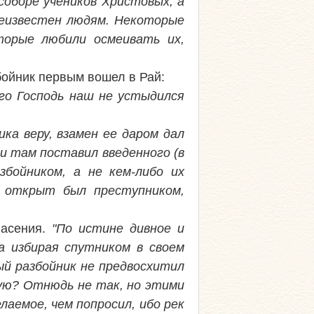
оборе учеников Христовых, а
 неизвестен людям. Некоторые
торые любили осмеивать их,
збойник первым вошел в Рай:
го Господь наш не устыдился
ка веру, взамен ее даром дал
 и там поставил введенного (в
бойником, а не кем-либо их
) открыт был преступником,
пасения.
"По истине дивное и
а избирая спутником в своем
ый разбойник не предвосхитил
шую? Отнюдь не так, но этими
лаемое, чем попросил, ибо рек