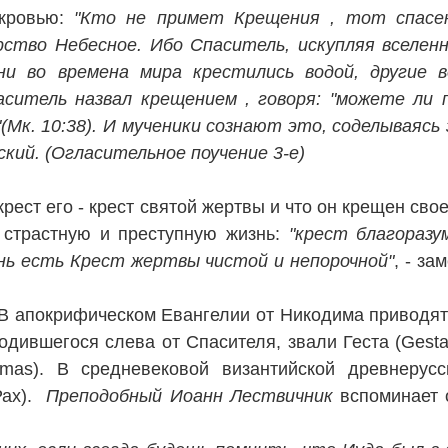
кровью:
"Кто не примет Крещения , тот спасен
ство Небесное. Ибо Спаситель, искупляя вселенн
дни во времена мира крестились водой, другие 
аситель назвал крещением , говоря: "можете ли 
к. 10:38). И мученики сознают это, соделываясь 
ский.
(Огласительное поучение 3-е)
крест его - крест святой жертвы и что он крещен сво
а страстную и преступную жизнь:
"крест благоразу
нь есть Крест жертвы чистой и непорочной
"
, - за
В апокрифическом Евангелии от Никодима приводят
одившегося слева от Спасителя, звали Геста (Gesta
as). В средневековой византийской древнерусс
Рах).
Преподобный Иоанн Лествичник
вспоминает 