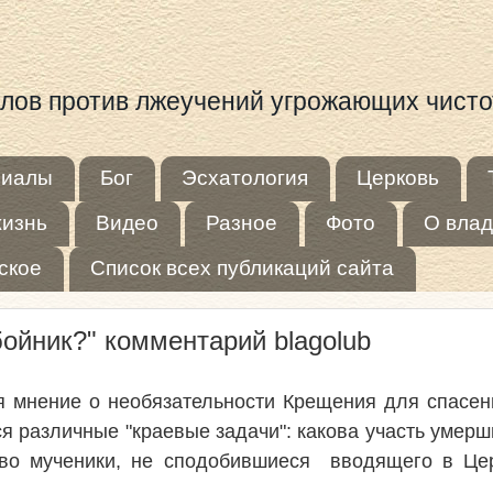
иалов против лжеучений угрожающих чист
риалы
Бог
Эсхатология
Церковь
жизнь
Видео
Разное
Фото
О влад
ское
Список всех публикаций сайта
ойник?" комментарий blagolub
 мнение о необязательности Крещения для спасени
 различные "краевые задачи": какова участь умер
тво мученики, не сподобившиеся вводящего в Цер