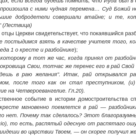
, если всегда будешь помнить, что Иуда был в с
ие произошла с ними чудная перемена… Суд Божий
льшие добродетели совершали втайне; и те, ко
" (Лествица)
е отцы Церкви свидетельствует, что покаявшийся ра
е постыдимся взять в качестве учителя того, ко
еда 1 о кресте и разбойнике
);
 которому в тот же час, когда принял от разбойни
окровища Свои, тотчас же перенес его в рай Свой
дешь в раю желания". Итак, рай открывался раз
мом, после того как он стал преступником, (и
ие на Четвероевангелие. Гл.20).
нственное событие в истории домостроительства с
кресте мгновенно поемлется в рай — разбойник
ого нет. Почему так сделалось? Этот благоразумн
ocio), то есть, распятый одесную от распятаго о
иидеши во царствии Твоем, — он скорее получил же