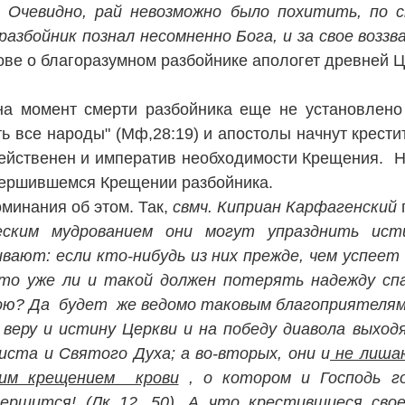
 Очевидно, рай невозможно было похитить, по сп
збойник познал несомненно Бога, и за свое воззва
лове о благоразумном разбойнике апологет древней 
 на момент смерти разбойника еще не установлен
ь все народы" (Мф,28:19) и апостолы начнут крести
 действенен и императив необходимости Крещения. Н
свершившемся Крещении разбойника.
минания об этом. Так,
свмч. Киприан Карфагенский
ским мудрованием они могут упразднить исти
ают: если кто-нибудь из них прежде, чем успеет
 то уже ли и такой должен потерять надежду спа
дою? Да будет же ведомо таковым благоприятелям
веру и истину Церкви и на победу диавола выход
иста и Святого Духа; а во-вторых, они и
не лишаю
им крещением крови
, о котором и Господь г
ершится! (Лк 12, 50). А что
крестившиеся сво