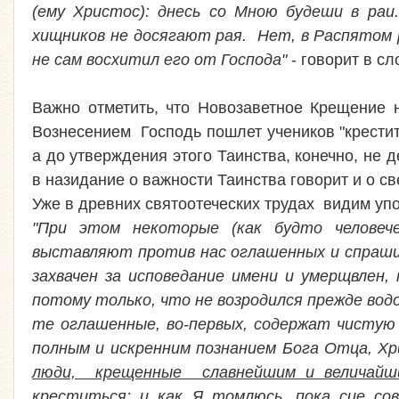
(ему Христос): днесь со Мною будеши в раи.
хищников не досягают рая. Нет, в Распятом ра
не сам восхитил его от Господа"
- говорит в с
Важно отметить, что Новозаветное Крещение
Вознесением Господь пошлет учеников "крестит
а до утверждения этого Таинства, конечно, не
в назидание о важности Таинства говорит и о 
Уже в древних святоотеческих трудах видим упо
"При этом некоторые (как будто человече
выставляют против нас оглашенных и спрашив
захвачен за исповедание имени и умерщвлен,
потому только, что не возродился прежде во
те оглашенные, во-первых, содержат чистую 
полным и искренним познанием Бога Отца, Хр
люди, крещенные славнейшим и величайш
креститься; и как Я томлюсь, пока сие сов