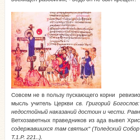
Совсем не в пользу пускающего корни ревизи
мысль учитель Церкви
св. Григорий Богослов:
недостойный наказаний достоин и чести. Равно
Ветхозаветных праведников из ада вывел Хрис
содержавшихся там святых" (Толедский Собор 625
T.1.P. 221..).