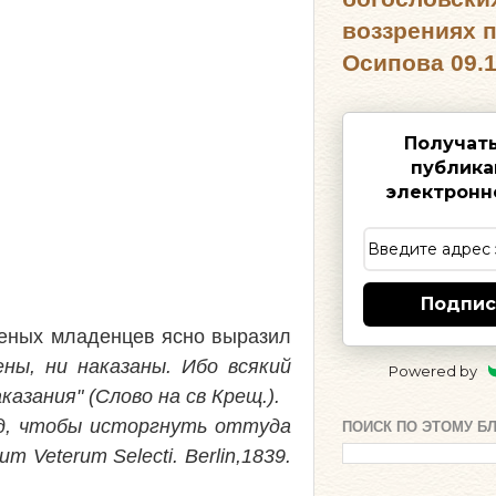
воззрениях 
Осипова 09.1
Получат
публика
электронн
Подпис
щеных младенцев ясно выразил
ны, ни наказаны. Ибо всякий
Powered by
азания" (Слово на св Крещ.).
ад, чтобы исторгнуть оттуда
ПОИСК ПО ЭТОМУ Б
 Veterum Selecti. Berlin,1839.