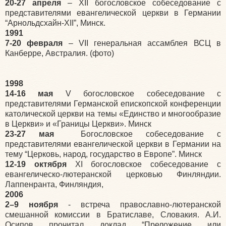
20-27 апреля
– XII богословское собеседование с
представителями евангелической церкви в Германии
“Арнольдсхайн-XII”, Минск.
1991
7-20 февраля
– VII генеральная ассамблея ВСЦ в
Канберре, Австралия. (фото)
1998
14-16 мая
V богословское собеседование с
представителями Германской епископской конференции
католической церкви на темы «Единство и многообразие
в Церкви» и «Границы Церкви». Минск
23-27 мая
Богословское собеседование с
представителями евангелической церкви в Германии на
тему “Церковь, народ, государство в Европе”. Минск
12-19 октября
XI богословское собеседование с
евангелическо-лютеранской церковью Финляндии.
Лаппенранта, Финляндия,
2006
2–9 ноября
- встреча православно-лютеранской
смешанной комиссии в Братиславе, Словакия. А.И.
Осипов прочитал доклад “Преложение или