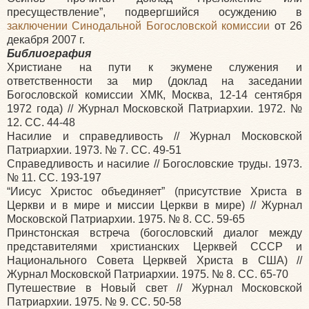
пресуществление”, подвергшийся осуждению в
заключении Синодальной Богословской комиссии
от 26
декабря 2007 г.
Библиография
Христиане на пути к экумене служения и
ответственности за мир (доклад на заседании
Богословской комиссии ХМК, Москва, 12-14 сентября
1972 года) // Журнал Московской Патриархии. 1972. №
12. СС. 44-48
Насилие и справедливость // Журнал Московской
Патриархии. 1973. № 7. СС. 49-51
Справедливость и насилие // Богословские труды. 1973.
№ 11. СС. 193-197
“Иисус Христос объединяет” (присутствие Христа в
Церкви и в мире и миссии Церкви в мире) // Журнал
Московской Патриархии. 1975. № 8. СС. 59-65
Принстонская встреча (богословский диалог между
представителями христианских Церквей СССР и
Национального Совета Церквей Христа в США) //
Журнал Московской Патриархии. 1975. № 8. СС. 65-70
Путешествие в Новый свет // Журнал Московской
Патриархии. 1975. № 9. СС. 50-58