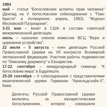
1984
май
– статья “Богословские аспекты прав человека”
(Доклад на V богословском собеседовании с “Пакс
Кристи” в Антверпене, апрель, 1983). “Журнал
Московской Патриархии”.
3-21 мая
– визит в США в составе советской
межрелигиозной делегации.
июль
– назначен членом комиссии ВСЦ “Вера и
церковное устройство”.
22 июля – 5 августа
– член делегации Русской
Православной Церкви на VII конгрессе Всемирной
лютеранской федерации. Участник работы подкомиссии
по “Лимскому документу” о Евхаристии.
17-22 сентября
– международный семинар “К
богословию мира” в Будапеште.
25-29 сентября
– X собеседование с представителями
евангелической церкви Германии “Арнольдсхайн-X”,
Киев.
Делегаты Русской Православной Церкви
молились за евхаристическим
богослужением, которое совершили