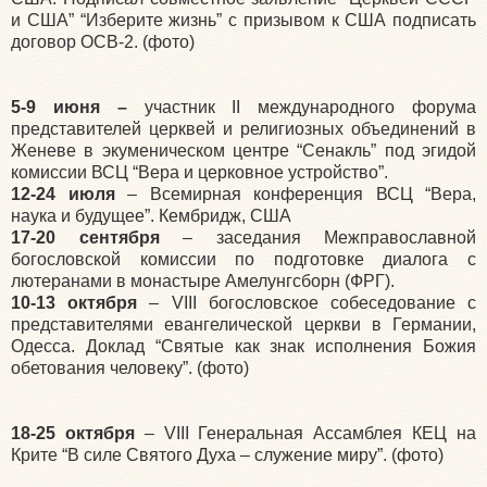
и США” “Изберите жизнь” с призывом к США подписать
договор ОСВ-2. (фото)
5-9 июня –
участник II международного форума
представителей церквей и религиозных объединений в
Женеве в экуменическом центре “Сенакль” под эгидой
комиссии ВСЦ “Вера и церковное устройство”.
12-24 июля
– Всемирная конференция ВСЦ “Вера,
наука и будущее”. Кембридж, США
17-20 сентября
– заседания Межправославной
богословской комиссии по подготовке диалога с
лютеранами в монастыре Амелунгсборн (ФРГ).
10-13 октября
– VIII богословское собеседование с
представителями евангелической церкви в Германии,
Одесса. Доклад “Святые как знак исполнения Божия
обетования человеку”. (фото)
18-25 октября
– VIII Генеральная Ассамблея КЕЦ на
Крите “В силе Святого Духа – служение миру”. (фото)