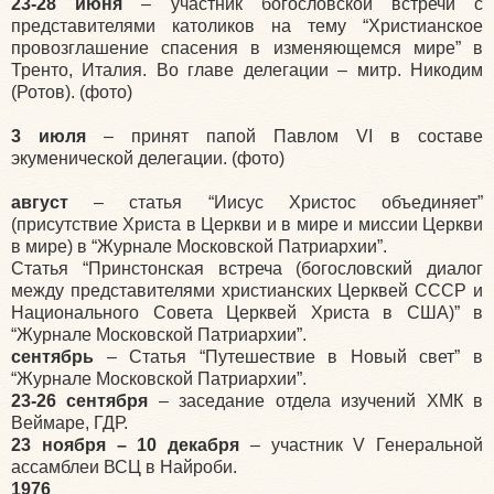
23-28 июня
– участник богословской встречи с
представителями католиков на тему “Христианское
провозглашение спасения в изменяющемся мире” в
Тренто, Италия. Во главе делегации – митр. Никодим
(Ротов). (фото)
3 июля
– принят папой Павлом VI в составе
экуменической делегации. (фото)
август
– статья “Иисус Христос объединяет”
(присутствие Христа в Церкви и в мире и миссии Церкви
в мире) в “Журнале Московской Патриархии”.
Статья “Принстонская встреча (богословский диалог
между представителями христианских Церквей СССР и
Национального Совета Церквей Христа в США)” в
“Журнале Московской Патриархии”.
сентябрь
– Статья “Путешествие в Новый свет” в
“Журнале Московской Патриархии”.
23-26 сентября
– заседание отдела изучений ХМК в
Веймаре, ГДР.
23 ноября – 10 декабря
– участник V Генеральной
ассамблеи ВСЦ в Найроби.
1976