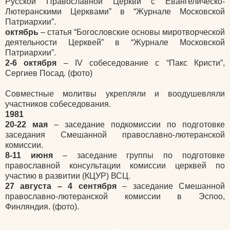
Русской Православной Церкви с Евангелическо-
Лютеранскими Церквами” в “Журнале Московской
Патриархии”.
октябрь
– статья “Богословские основы миротворческой
деятельности Церквей” в “Журнале Московской
Патриархии”.
2-6 октября
– IV собеседование с “Пакс Кристи”,
Сергиев Посад. (фото)
Совместные молитвы укрепляли и воодушевляли
участников собеседования.
1981
20-22 мая
– заседание подкомиссии по подготовке
заседания Смешанной православно-лютеранской
комиссии.
8-11 июня
– заседание группы по подготовке
православной консультации комиссии церквей по
участию в развитии (КЦУР) ВСЦ.
27 августа – 4 сентября
– заседание Смешанной
православно-лютеранской комиссии в Эспоо,
Финляндия. (фото).