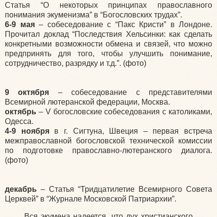
Статья “О некоторых принципах православного
понимания экуменизма” в “Богословских трудах”.
6-9 мая
– собеседование с “Пакс Кристи” в Лондоне.
Прочитал доклад “Последствия Хельсинки: как сделать
конкретными возможности обмена и связей, что можно
предпринять для того, чтобы улучшить понимание,
сотрудничество, разрядку и т.д.”. (фото)
9 октября
– собеседование с представителями
Всемирной лютеранской федерации, Москва.
октябрь
– V богословские собеседования с католиками,
Одесса.
4-9 ноября
в г. Сигтуна, Швеция – первая встреча
межправославной богословской технической комиссии
по подготовке православно-лютеранского диалога.
(фото)
декабрь
– Статья “Тридцатилетие Всемирного Совета
Церквей” в “Журнале Московской Патриархии”.
Вся экумена надеется, что дух христианского