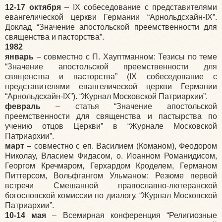
12-17 октября
– IX собеседование с представителями
евангелической церкви Германии “Арнольдсхайн-IX”.
Доклад “Значение апостольской преемственности для
священства и пасторства”.
1982
январь
– совместно с П. Хауптманном: Тезисы по теме
“Значение апостольской преемственности для
священства и пасторства” (IX собеседование с
представителями евангелической церкви Германии
“Арнольдсхайн-IX”). “Журнал Московской Патриархии”.
февраль
– статья “Значение апостольской
преемственности для священства и пастырства по
учению отцов Церкви” в “Журнале Московской
Патриархии”.
март
– совместно с еп. Василием (Команом), Феодором
Николау, Власием Фидасом, о. Иоанном Романидисом,
Георгом Кречмаром, Герхардом Кроделем, Германом
Питтерсом, Вольфгангом Ульманом: Резюме первой
встречи Смешанной православно-лютеранской
богословской комиссии по диалогу. “Журнал Московской
Патриархии”.
10-14 мая
– Всемирная конференция “Религиозные