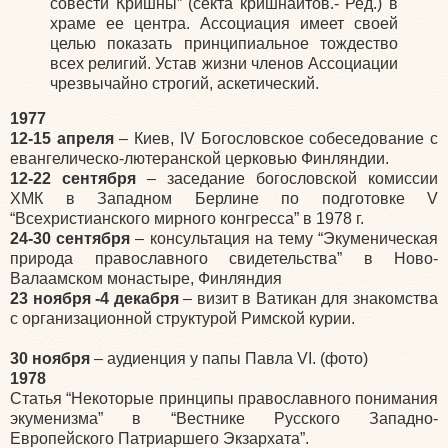
совести Кришны” (секта кришнаитов.- Ред.) в
храме ее центра. Ассоциация имеет своей
целью показать принципиальное тождество
всех религий. Устав жизни членов Ассоциации
чрезвычайно строгий, аскетический.
1977
12-15 апреля
– Киев, IV Богословское собеседование с
евангелическо-лютеранской церковью Финляндии.
12-22 сентября
– заседание богословской комиссии
ХМК в Западном Берлине по подготовке V
“Всехристианского мирного конгресса” в 1978 г.
24-30 сентября
– консультация на тему “Экуменическая
природа православного свидетельства” в Ново-
Валаамском монастыре, Финляндия
23 ноября -4 декабря
– визит в Ватикан для знакомства
с организационной структурой Римской курии.
30 ноября
– аудиенция у папы Павла VI. (фото)
1978
Статья “Некоторые принципы православного понимания
экуменизма” в “Вестнике Русского Западно-
Европейского Патриаршего Экзархата”.