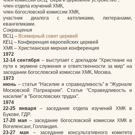
член отдела изучений ХМК,
член богословской комиссии ХМК,
участник диалога с католиками, лютеранами,
евангеликами.
Сокращения
ВСЦ –
Всемирный совет церквей
КЕЦ – Конференция европейских церквей
ХМК – Христианская мирная конференция
1972
12-14 сентября
– выступает с докладом “Христиане на
пути к экумене служения и ответственности за мир” на
заседании богословской комиссии ХМК, Москва.
1973
июнь
– статья “Насилие и справедливость” в “Журнале
Московской Патриархии”. Статья “Справедливость и
насилие” в “Богословских трудах”.
1974
22-25 января
– заседание отдела изучений ХМК в
Букове, ГДР.
17-20 мая
– заседание богословской комиссии ХМК в
Вогеленсанг, Голландия.
23-27 мая
– заседание консультативного комитета