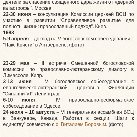
деятели за спасение священного дара жизни от ядерной
катастрофы”, Москва.
22-30 июня
– консультация Комиссии церквей ВСЦ по
участию в развитии “Справедливое развитие для
полноты жизни: православный подход”. Киев.
1983
5-9 апреля
– доклад на V богословском собеседовании с
“Пакс Кристи” в Антверпене. (фото)
23-29 мая
– II встреча Смешанной богословской
комиссии по православно-лютеранскому диалогу в
Лимассоле, Кипр.
3-13 июня
– VI богословское собеседование с
евангелическо-лютеранской церковью Финляндии
“Синаппи-VI”. Ленинград.
6-10 июня
– IV православно-реформатское
собеседование в Одессе.
24 июля – 10 августа
– VI генеральная ассамблея ВСЦ
в Ванкувере, Канада. Работал в секции “Шаги к
единству” совместно с
о. Виталием Боровым
. (фото)