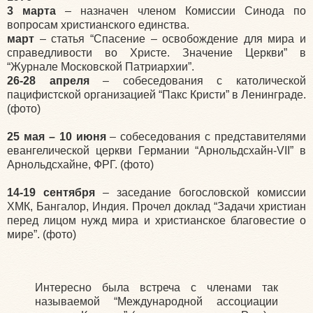
3 марта
– назначен членом Комиссии Синода по
вопросам христианского единства.
март
– статья “Спасение – освобождение для мира и
справедливости во Христе. Значение Церкви” в
“Журнале Московской Патриархии”.
26-28 апреля
– собеседования с католической
пацифистской организацией “Пакс Кристи” в Ленинграде.
(фото)
25 мая – 10 июня
– собеседования с представителями
евангелической церкви Германии “Арнольдсхайн-VII” в
Арнольдсхайне, ФРГ. (фото)
14-19 сентября
– заседание богословской комиссии
ХМК, Бангалор, Индия. Прочел доклад “Задачи христиан
перед лицом нужд мира и христианское благовестие о
мире”. (фото)
Интересно была встреча с членами так
называемой “Международной ассоциации