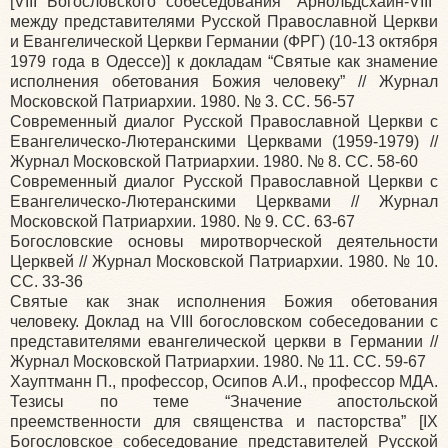
[VIII Богословского собеседования "Арнольдсхайн-VIII"
между представителями Русской Православной Церкви
и Евангелической Церкви Германии (ФРГ) (10-13 октября
1979 года в Одессе)] к докладам “Святые как знамение
исполнения обетования Божия человеку” // Журнал
Московской Патриархии. 1980. № 3. СС. 56-57
Современный диалог Русской Православной Церкви с
Евангелическо-Лютеранскими Церквами (1959-1979) //
Журнал Московской Патриархии. 1980. № 8. СС. 58-60
Современный диалог Русской Православной Церкви с
Евангелическо-Лютеранскими Церквами // Журнал
Московской Патриархии. 1980. № 9. СС. 63-67
Богословские основы миротворческой деятельности
Церквей // Журнал Московской Патриархии. 1980. № 10.
СС. 33-36
Святые как знак исполнения Божия обетования
человеку. Доклад на VIII богословском собеседовании с
представителями евангелической церкви в Германии //
Журнал Московской Патриархии. 1980. № 11. СС. 59-67
Хауптманн П., профессор, Осипов А.И., профессор МДА.
Тезисы по теме “Значение апостольской
преемственности для священства и пасторства” [IX
Богословское собеседование представителей Русской