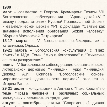
1980
март
– совместно с Георгом Кречмаром: Тезисы VIII
Богословского собеседования “Арнольдсхайн-VIII”
между представителями Русской Православной Церкви
и евангелической церкви ФРГ к докладам “Святые как
знамение исполнения обетования Божия человеку”.
“Журнал Московской Патриархии”.
13-17 марта
– V богословское собеседование с
католиками, Одесса.
19-21 марта
– богословская консультация с “Пакс
Кристи” в МДА. Темы: “Мир и богословие” и “Этические
аспекты разоружения”.
июнь
– V богословское собеседование с евангелическо-
лютеранской церковью Финляндии. Турку, Финляндия.
Доклад А.И. Осипова “Богословские основы
миротворческой деятельности церквей” оглашен о.
Игорем Ранне.
29-31 июля
– консультации в Англии с “Пакс Кристи” по
теме “Права человека в различных социальных,
культурных и религиозных традициях.
август – сентябрь
– статья “Современный диалог