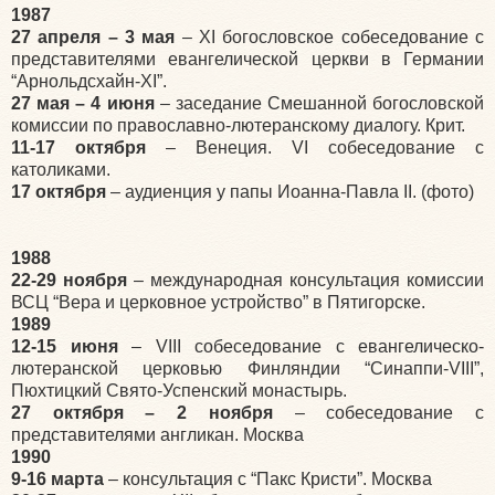
1987
27 апреля – 3 мая
– XI богословское собеседование с
представителями евангелической церкви в Германии
“Арнольдсхайн-XI”.
27 мая – 4 июня
– заседание Смешанной богословской
комиссии по православно-лютеранскому диалогу. Крит.
11-17 октября
– Венеция. VI собеседование с
католиками.
17 октября
– аудиенция у папы Иоанна-Павла II. (фото)
1988
22-29 ноября
– международная консультация комиссии
ВСЦ “Вера и церковное устройство” в Пятигорске.
1989
12-15 июня
– VIII собеседование с евангелическо-
лютеранской церковью Финляндии “Синаппи-VIII”,
Пюхтицкий Свято-Успенский монастырь.
27 октября – 2 ноября
– собеседование с
представителями англикан. Москва
1990
9-16 марта
– консультация с “Пакс Кристи”. Москва