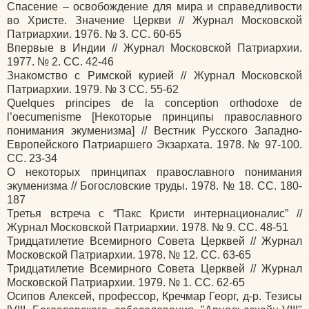
Спасение – освобождение для мира и справедливости
во Христе. Значение Церкви // Журнал Московской
Патриархии. 1976. № 3. СС. 60-65
Впервые в Индии // Журнал Московской Патриархии.
1977. № 2. СС. 42-46
Знакомство с Римской курией // Журнал Московской
Патриархии. 1979. № 3 СС. 55-62
Quelques principes de la conception orthodoxe de
l’oecumenisme [Некоторые принципы православного
понимания экуменизма] // Вестник Русского Западно-
Европейского Патриаршего Экзархата. 1978. № 97-100.
СС. 23-34
О некоторых принципах православного понимания
экуменизма // Богословские труды. 1978. № 18. СС. 180-
187
Третья встреча с “Пакс Кристи интернационалис” //
Журнал Московской Патриархии. 1978. № 9. СС. 48-51
Тридцатилетие Всемирного Совета Церквей // Журнал
Московской Патриархии. 1978. № 12. СС. 63-65
Тридцатилетие Всемирного Совета Церквей // Журнал
Московской Патриархии. 1979. № 1. СС. 62-65
Осипов Алексей, профессор, Кречмар Георг, д-р. Тезисы