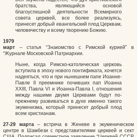
братства, являющийся основой
благоуспешной деятельности Всемирного
совета церквей, все более реализуясь,
принесет добрый евангельский плод Церквам,
человечеству и всему творению Божию.
1979
март
– статья “Знакомство с Римской курией” в
“Журнале Московской Патриархии.
Ныне, когда Римско-католическая церковь
вступила в эпоху нового понтификата, хочется
надеяться, что и при нынешнем папе Иоанне-
Павле II преемнике почивших пап Иоанна
XXIII, Павла VI и Иоанна-Павла I, отношения
между нашими двумя Церквами будут по-
прежнему развиваться в духе именно такого
экуменизма, который принесет добрый плод
всем христианам.
27-29 марта
– встреча в Женеве в экуменическом
центре в Шамбези с представителями церквей и сект
США. Подписал совместное заявление “Церквей СССР