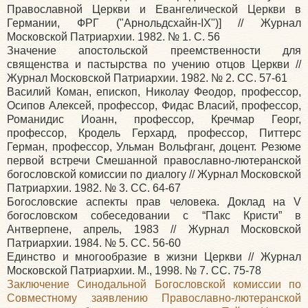
Православной Церкви и Евангелической Церкви в
Германии, ФРГ ("Арнольдсхайн-IX")] // Журнал
Московской Патриархии. 1982. № 1. С. 56
Значение апостольской преемственности для
священства и пастырства по учению отцов Церкви //
Журнал Московской Патриархии. 1982. № 2. СС. 57-61
Василий Коман, епископ, Николау Феодор, профессор,
Осипов Алексей, профессор, Фидас Власий, профессор,
Романидис Иоанн, профессор, Кречмар Георг,
профессор, Кродель Герхард, профессор, Питтерс
Герман, профессор, Ульман Вольфганг, доцент. Резюме
первой встречи Смешанной православно-лютеранской
богословской комиссии по диалогу // Журнал Московской
Патриархии. 1982. № 3. СС. 64-67
Богословские аспекты прав человека. Доклад на V
богословском собеседовании с “Пакс Кристи” в
Антверпене, апрель, 1983 // Журнал Московской
Патриархии. 1984. № 5. СС. 56-60
Единство и многообразие в жизни Церкви // Журнал
Московской Патриархии. М., 1998. № 7. СС. 75-78
Заключение Синодальной Богословской комиссии по
Совместному заявлению Православно-лютеранской