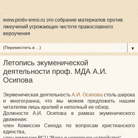
www.protiv-eresi.ru это собрание материалов против
лжеучений угрожающих чистоте православного
вероучения
▼
Летопись экуменической
деятельности проф. МДА А.И.
Осипова
Экуменическая деятельность
А.И. Осипова
столь широка
и многогранна, что мы можем предложить нашим
читателям лишь краткий и неполный ее обзор.
Должности А.И. Осипова в рамках экуменического
движения:
член Комиссии Синода по вопросам христианского
единства,
член комиссии ВСЦ “Вера и церковное устройство”,