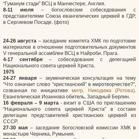
“Гуманум стади” ВСЦ в Манчестере, Англия.
8-11 июля
– богословские собеседования с
представителями Союза евангелических церквей в ГДР,
в Сергиевом Посаде. (фото)
24-26 августа
– заседание комитета ХМК по подготовке
материалов в отношении подготовительных документов
V генеральной ассамблеи ВСЦ в Найроби. Прага.
4-17 сентября
– собеседования с делегацией
Национального совета церквей Христа.
1975
24-27 января
– экуменическая консультация на тему
“Что означает слово “христианский” в миротворчестве?”,
созванная по инициативе
митр. Никодима (Ротова)
.
Евангелическая Иоаннова обитель, Западный Берлин.
16 февраля – 9 марта
- визит в США по приглашению
“Национального совета церквей Христа” в составе
делегации представителей христианских церквей из
СССР.
27-30 мая
– заседание богословской комиссии ХМК в
монастыре Черника, Румыния.