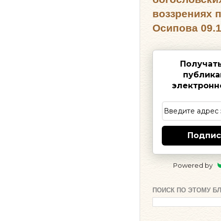
воззрениях 
Осипова 09.1
Получат
публика
электронн
Подпис
Powered by
ПОИСК ПО ЭТОМУ Б