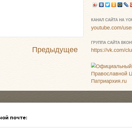
КАНАЛ САЙТА НА Y
youtube.com/user
ГРУППА САЙТА ВКОН
Предыдущее
https://vk.com/c
ной почте: