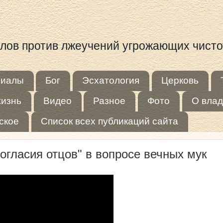
иалов против лжеучений угрожающих чист
риалы
Бог
Эсхатология
Церковь
жизнь
Видео
Разное
Фото
О влад
ское
Список всех публикаций сайта
огласия отцов" в вопросе вечных мук