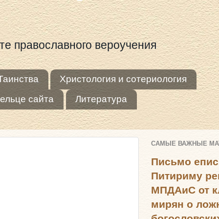
оте православного вероучения
Таинства
Христология и сотериология
ельце сайта
Литература
САМЫЕ ВАЖНЫЕ М
Письмо епис
Питириму ре
МПДАиС от к
мирян о лож
богословски