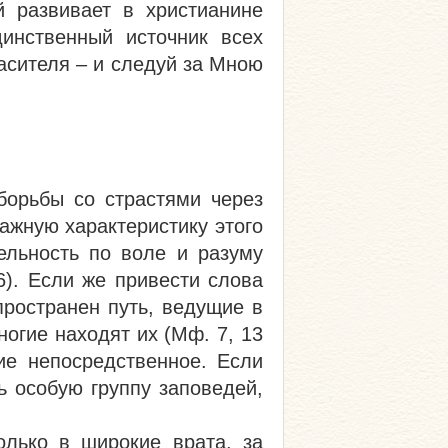
й развивает в христианине
динственный источник всех
пасителя – и следуй за Мною
борьбы со страстями через
ажную характеристику этого
ельность по воле и разуму
6). Если же привести слова
пространен путь, ведущие в
ногие находят их (Мф. 7, 13
ие непосредственное. Если
ь особую группу заповедей,
олько в широкие врата, за