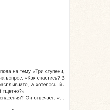
пова на тему «Три ступени,
а вопрос: «Как спастись? В
расплывчато, а хотелось бы
ё тщетно?»
спасения? Он отвечает: «…