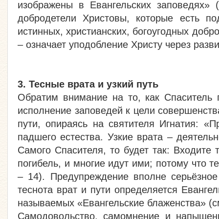
изображены в Евангельских заповедях» (
добродетели Христовы, которые есть по
истинных, христианских, богоугодных добро
– означает уподобление Христу через разв
3. Тесные врата и узкий путь
Обратим внимание на то, как Спаситель 
исполнение заповедей к цели совершенств
пути, опираясь на святителя Игнатия: «
падшего естества. Узкие врата – деятельн
Самого Спасителя, то будет так: Входите
погибель, и многие идут ими; потому что т
– 14). Предупреждение вполне серьёзное
теснота врат и пути определяется Еванге
называемых «Евангельские блаженства» (см.
Самодовольство, самомнение и напыщенн