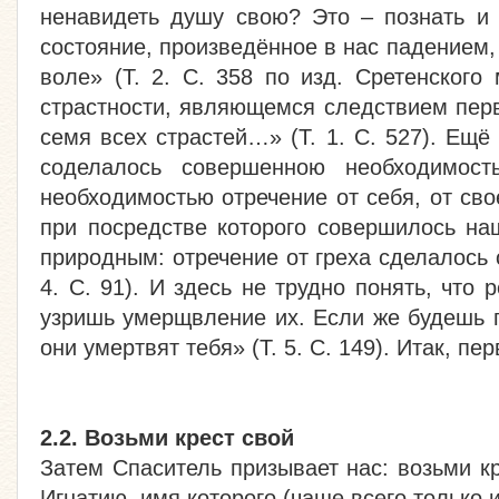
ненавидеть душу свою? Это – познать и 
состояние, произведённое в нас падением
воле» (Т. 2. С. 358 по изд. Сретенского
страстности, являющемся следствием перв
семя всех страстей…» (Т. 1. С. 527). Ещ
соделалось совершенною необходимос
необходимостью отречение от себя, от свое
при посредстве которого совершилось на
природным: отречение от греха сделалось о
4. С. 91). И здесь не трудно понять, что
узришь умерщвление их. Если же будешь п
они умертвят тебя» (Т. 5. С. 149). Итак, п
2.2. Возьми крест свой
Затем Спаситель призывает нас: возьми к
Игнатию, имя которого (чаще всего только 