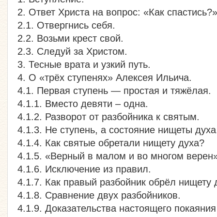
2. Ответ Христа на вопрос: «Как спастись?
2.1. Отвергнись себя.
2.2. Возьми крест свой.
2.3. Следуй за Христом.
3. Тесные врата и узкий путь.
4. О «трёх ступенях» Алексея Ильича.
4.1. Первая ступень — простая и тяжёлая.
4.1.1. Вместо девяти – одна.
4.1.2. Разворот от разбойника к святым.
4.1.3. Не ступень, а состояние нищеты духа
4.1.4. Как святые обретали нищету духа?
4.1.5. «Верный в малом и во многом верен»
4.1.6. Исключение из правил.
4.1.7. Как правый разбойник обрёл нищету 
4.1.8. Сравнение двух разбойников.
4.1.9. Доказательства настоящего покаяния