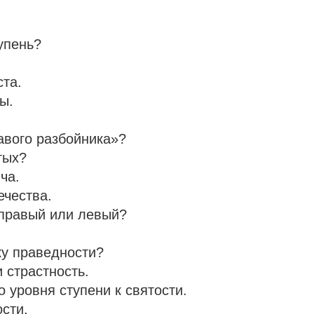
упень?
ста.
ы.
авого разбойника»?
тых?
ча.
ечества.
: правый или левый?
ку праведности?
 страстность.
о уровня ступени к святости.
ости.