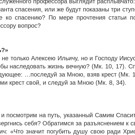
аслуженного профессора выглядит расплывчато:
анта спасения, или же будут показаны три ступ
е ко спасению? По мере прочтения статьи п
ссору вопрос?
ь?»
 не только Алексею Ильичу, но и Господу Иисус
обы наследовать жизнь вечную? (Мк. 10, 17). С
ующее: …последуй за Мною, взяв крест (Мк. 10
ми крест свой, и следуй за Мною (Мк. 8, 34).
и посмотрим на путь, указанный Самим Спаси
твергнись себя? Обратимся за разъяснением к с
ич: «Что значит погубить душу свою ради Хрис