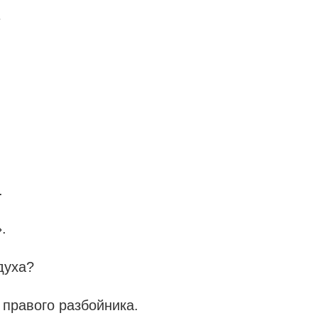
»
.
.
духа?
 правого разбойника.