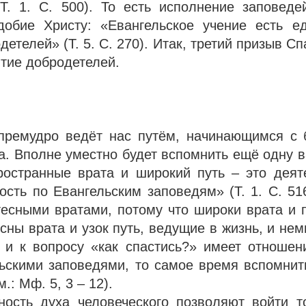
Т. 1. С. 500). То есть исполнение заповеде
добие Христу: «Евангельское учение есть е
детелей» (Т. 5. С. 270). Итак, третий призыв С
итие добродетелей.
премудро ведёт нас путём, начинающимся с 
а. Вполне уместно будет вспомнить ещё одну в
Пространные врата и широкий путь – это деят
ость по Евангельским заповедям» (Т. 1. С. 51
 тесными вратами, потому что широки врата и 
есны врата и узок путь, ведущие в жизнь, и нем
 и к вопросу «как спастись?» имеет отношен
льскими заповедями, то самое время вспомнит
: Мф. 5, 3 – 12).
ость духа человеческого позволяют войти т