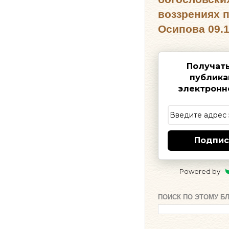
воззрениях 
Осипова 09.1
Получат
публика
электронн
Подпис
Powered by
ПОИСК ПО ЭТОМУ Б