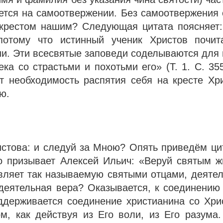
ется на самоотвержении. Без самоотвержения 
д крестом нашим? Следующая цитата поясняет:
потому что истинный ученик Христов почит
и. Эти всесвятые заповеди соделываются для н
ка со страстьми и похотьми его» (Т. 1. С. 35
т необходимость распятия себя на кресте Хр
ю.
истова: и следуй за Мною? Опять приведём ци
нно призывает Алексей Ильич: «Веруй святым 
вляет так называемую святыми отцами, деятел
я деятельная вера? Оказывается, к соединени
ддерживается соединение христианина со Хри
м, как действуя из Его воли, из Его разума