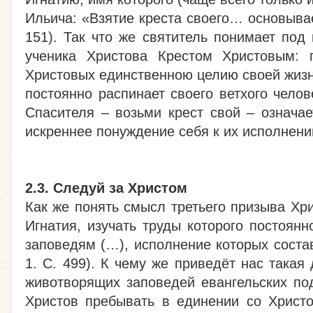
Ильича: «Взятие креста своего… основыва
151). Так что же святитель понимает по
ученика Христова Крестом Христовым: 
Христовых единственною целию своей жизн
постоянно распинает своего ветхого челове
Спасителя – возьми крест свой – означае
искреннее понуждение себя к их исполнени
2.3. Следуй за Христом
Как же понять смысл третьего призыва Хр
Игнатия, изучать труды которого постоя
заповедям (…), исполнение которых соста
1. С. 499). К чему же приведёт нас така
животворящих заповедей евангельских по
Христов пребывать в единении со Христо