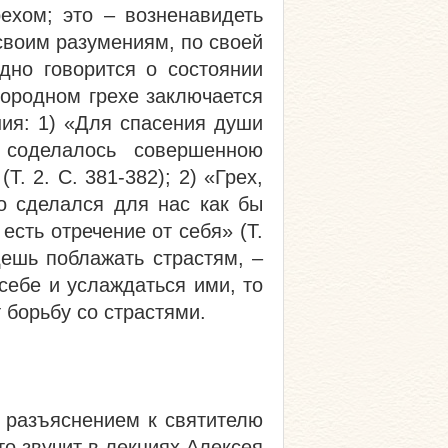
ехом; это – возненавидеть
своим разумениям, по своей
идно говорится о состоянии
вородном грехе заключается
ния: 1) «Для спасения души
 соделалось совершенною
. 2. С. 381-382); 2) «Грех,
о сделался для нас как бы
есть отречение от себя» (Т.
дешь поблажать страстям, –
себе и услаждаться ими, то
т борьбу со страстями.
а разъяснением к святителю
то звучит в лекциях Алексея