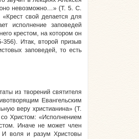
оно невозможно…» (Т. 5. С.
 «Крест свой делается для
ает исполнение заповедей
его крестом, на котором он
5-356). Итак, второй призыв
истовых заповедей, то есть
таты из творений святителя
животворящим Евангельским
ьную веру христианина» (Т.
ю со Христом: «Исполнением
стом. Иначе не может член
. И воля и разум Христовы