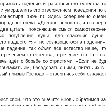
признать падение и расстройство естества гр
, и умерщвлять его отвержением поведения по 
 монастыря, 1998 г.). Здесь совершенно очев
ородного греха: «Должно веровать, что в пер
ё две цитаты, поясняющие смысл самоотверже
тью погубление души; для спасения души
го падшего «я», не сознающегося в падении» (Т
ше падение, так объял всё естество наше, чт
тречением от естества; отречение от естества 
 речь идёт о борьбе со страстями: «Если не бу
облажать им, беседовать с ними, питать их в 
ервый призыв Господа – отвергнись себя означае
рест свой. Что это значит? Вновь обратимся з
имя и фамилия без указания чина святости) час