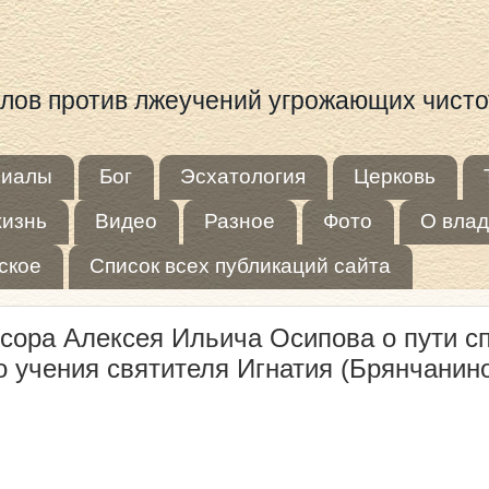
иалов против лжеучений угрожающих чист
риалы
Бог
Эсхатология
Церковь
жизнь
Видео
Разное
Фото
О влад
ское
Список всех публикаций сайта
сора Алексея Ильича Осипова о пути сп
о учения святителя Игнатия (Брянчанин