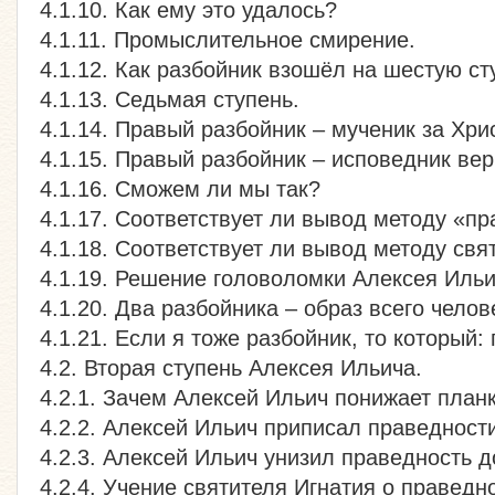
4.1.10. Как ему это удалось?
4.1.11. Промыслительное смирение.
4.1.12. Как разбойник взошёл на шестую ст
4.1.13. Седьмая ступень.
4.1.14. Правый разбойник – мученик за Хри
4.1.15. Правый разбойник – исповедник вер
4.1.16. Сможем ли мы так?
4.1.17. Соответствует ли вывод методу «пр
4.1.18. Соответствует ли вывод методу свя
4.1.19. Решение головоломки Алексея Ильи
4.1.20. Два разбойника – образ всего челов
4.1.21. Если я тоже разбойник, то который
4.2. Вторая ступень Алексея Ильича.
4.2.1. Зачем Алексей Ильич понижает план
4.2.2. Алексей Ильич приписал праведности
4.2.3. Алексей Ильич унизил праведность д
4.2.4. Учение святителя Игнатия о праведн