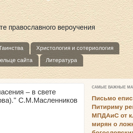
оте православного вероучения
Таинства
Христология и сотериология
ельце сайта
Литература
САМЫЕ ВАЖНЫЕ М
асения – в свете
Письмо епис
ова)." С.М.Масленников
Питириму ре
МПДАиС от к
мирян о лож
богословски