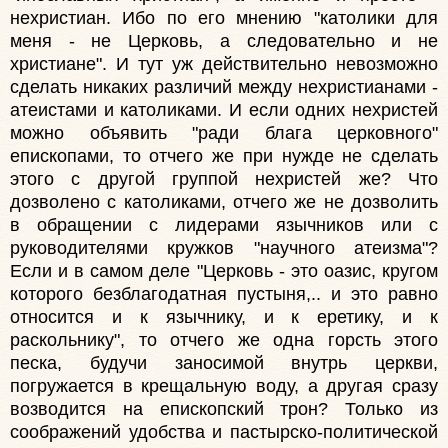
нехристиан. Ибо по его мнению "католики для
меня - не Церковь, а следовательно и не
христиане". И тут уж действительно невозможно
сделать никаких различий между нехристианами -
атеистами и католиками. И если одних нехристей
можно объявить "ради блага церковного"
епископами, то отчего же при нужде не сделать
этого с другой группой нехристей же? Что
дозволено с католиками, отчего же не дозволить
в обращении с лидерами язычников или с
руководителями кружков "научного атеизма"?
Если и в самом деле "Церковь - это оазис, кругом
которого безблагодатная пустыня,.. и это равно
относится и к язычнику, и к еретику, и к
раскольнику", то отчего же одна горсть этого
песка, будучи заносимой внутрь церкви,
погружается в крещальную воду, а другая сразу
возводится на епископский трон? Только из
соображений удобства и пастырско-политической