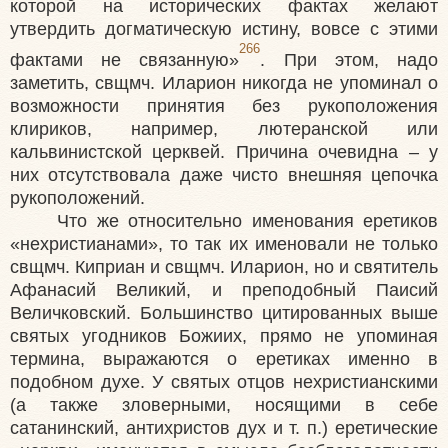
которой на исторических фактах желают
утвердить догматическую истину, вовсе с этими
266
фактами не связанную»
. При этом, надо
заметить, свщмч. Иларион никогда не упоминал о
возможности принятия без рукоположения
клириков, например, лютеранской или
кальвинистской церквей. Причина очевидна – у
них отсутствовала даже чисто внешняя цепочка
рукоположений.
Что же относительно именования еретиков
«нехристианами», то так их именовали не только
свщмч. Киприан и свщмч. Иларион, но и святитель
Афанасий Великий, и преподобный Паисий
Величковский. Большинство цитированных выше
святых угодников Божиих, прямо не упоминая
термина, выражаются о еретиках именно в
подобном духе. У святых отцов нехристианскими
(а также зловерными, носящими в себе
сатанинский, антихристов дух и т. п.) еретические