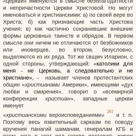
«церкви» именуются в смысле безблагодатности
и непричастности Церкви Христовой. Но могут
именоваться и христианскими: а) по своей вере во
Христа; б) как признающие часть Христова
учения; в) как частично сохранившие внешние
формы церковных таинств и обрядов. В первом
смысле они ничем не отличаются от безбожников
или иноверцев, во втором, безусловно,
выделяются из их ряда. Тот же свщмч Иларион, с
одной стороны, утверждающий: «
католики для
меня - не Церковь, а следовательно и не
христиане», -
называет членов протестантских
общин «
христианами
Америки», имеющими «дух
любви и смирения», говорит о «всемирной
конференции
христиан
», западные церкви
именует
267
«
христианскими
вероисповеданиями»
и т. п.
Поэтому весь язвительный сарказм по поводу
вручения панагий шаманам, генералам КГБ и
всем, кого в этот ряд готово поставить живое