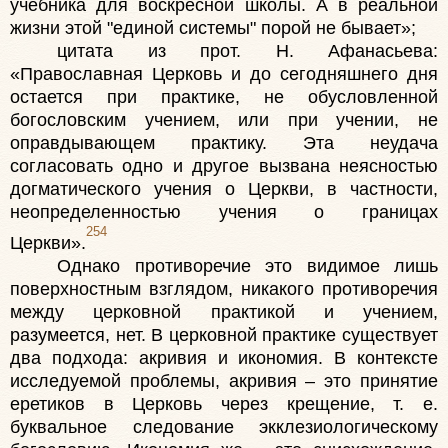
учебника для воскресной школы. А в реальной
жизни этой "единой системы" порой не бывает»;
цитата из прот. Н. Афанасьева:
«Православная Церковь и до сегодняшнего дня
остается при практике, не обусловленной
богословским учением, или при учении, не
оправдывающем практику. Эта неудача
согласовать одно и другое вызвана неясностью
догматического учения о Церкви, в частности,
неопределенностью учения о границах
254
Церкви».
Однако противоречие это видимое лишь
поверхностным взглядом, никакого противоречия
между церковной практикой и учением,
разумеется, нет. В церковной практике существует
два подхода: акривия и икономия. В контексте
исследуемой проблемы, акривия – это принятие
еретиков в Церковь через крещение, т. е.
буквальное следование экклезиологическому