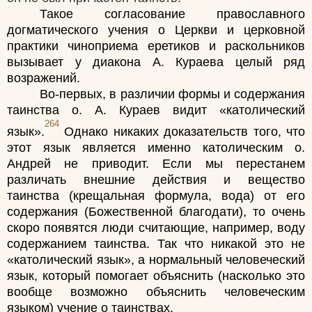
Такое согласование православного
догматического учения о Церкви и церковной
практики чиноприема еретиков и раскольников
вызывает у диакона А. Кураева целый ряд
возражений.
Во-первых, в различии формы и содержания
таинства о. А. Кураев видит «католический
264
язык».
Однако никаких доказательств того, что
этот язык является именно католическим о.
Андрей не приводит. Если мы перестанем
различать внешние действия и вещество
таинства (крещальная формула, вода) от его
содержания (Божественной благодати), то очень
скоро появятся люди считающие, например, воду
содержанием таинства. Так что никакой это не
«католический язык», а нормальный человеческий
язык, который помогает объяснить (насколько это
вообще возможно объяснить человеческим
языком) учение о таинствах.