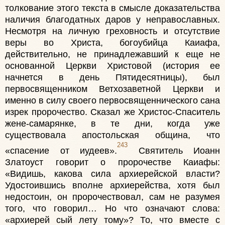
толкование этого текста в смысле доказательства
наличия благодатных даров у неправославных.
Несмотря на личную греховность и отсутствие
веры во Христа, богоубийца Каиафа,
действительно, не принадлежавший к еще не
основанной Церкви Христовой (история ее
начнется в день Пятидесятницы), был
первосвященником Ветхозаветной Церкви и
именно в силу своего первосвященнического сана
изрек пророчество. Сказал же Христос-Спаситель
жене-самарянке, в те дни, когда уже
существовала апостольская община, что
243
«спасение от иудеев».
Святитель Иоанн
Златоуст говорит о пророчестве Каиафы:
«Видишь, какова сила архиерейской власти?
Удостоившись вполне архиерейства, хотя был
недостоин, он пророчествовал, сам не разумея
того, что говорил… Но что означают слова:
«архиерей сый лету тому»? То, что вместе с