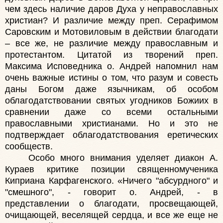
чем здесь наличие даров Духа у неправославных
христиан? И различие между преп. Серафимом
Саровским и Мотовиловым в действии благодати
– все же, не различие между православным и
протестантом. Цитатой из творений преп.
Максима Исповедника о. Андрей напомнил нам
очень важные истины о том, что разум и совесть
даны Богом даже язычникам, об особом
облагодатствовании святых угодников Божиих в
сравнении даже со всеми остальными
православными христианами. Но и это не
подтверждает облагодатствования еретических
сообществ.
Особо много внимания уделяет диакон А.
Кураев критике позиции священномученика
Киприана Карфагенского. «Ничего "абсурдного" и
"смешного", - говорит о. Андрей, - в
представлении о благодати, просвещающей,
очищающей, веселящей сердца, и все же еще не