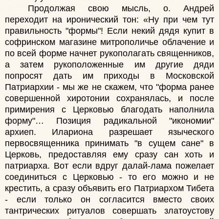
Продолжая свою мысль, о. Андрей
переходит на иронический тон: «Ну при чем тут
правильность "формы"! Если некий дядя купит в
софринском магазине митрополичье облачение и
по всей форме начнет рукополагать священников,
а затем рукоположенные им другие дяди
попросят дать им приходы в Московской
Патриархии - мы же не скажем, что "форма ранее
совершенной хиротонии сохранялась, и после
примирения с Церковью благодать наполнила
форму"… Позиция радикальной "икономии"
архиеп. Илариона разрешает языческого
первосвященника принимать "в сущем сане" в
Церковь, предоставляя ему сразу сан хоть и
патриарха. Вот если вдруг далай-лама пожелает
соединиться с Церковью - то его можно и не
крестить, а сразу объявить его Патриархом Тибета
- если только он согласится вместо своих
тантрических ритуалов совершать златоустову