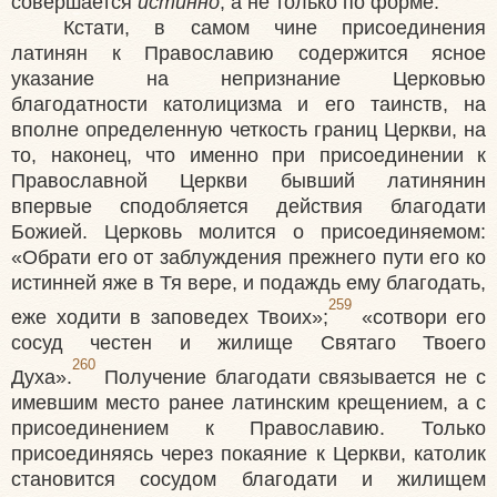
совершается
истинно
, а не только по форме.
Кстати, в самом чине присоединения
латинян к Православию содержится ясное
указание на непризнание Церковью
благодатности католицизма и его таинств, на
вполне определенную четкость границ Церкви, на
то, наконец, что именно при присоединении к
Православной Церкви бывший латинянин
впервые сподобляется действия благодати
Божией. Церковь молится о присоединяемом:
«Обрати его от заблуждения прежнего пути его ко
истинней яже в Тя вере, и подаждь ему благодать,
259
еже ходити в заповедех Твоих»;
«сотвори его
сосуд честен и жилище Святаго Твоего
260
Духа».
Получение благодати связывается не с
имевшим место ранее латинским крещением, а с
присоединением к Православию. Только
присоединяясь через покаяние к Церкви, католик
становится сосудом благодати и жилищем