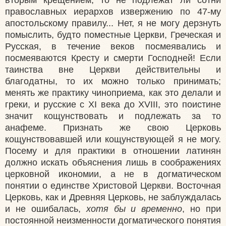
православных иерархов извержению по 47-му
апостольскому правилу... Нет, я не могу дерзнуть
помыслить, будто поместные Церкви, Греческая и
Русская, в течение веков посмеявались и
посмеяваются Кресту и смерти Господней! Если
таинства вне Церкви действительны и
благодатны, то их можно только принимать;
менять же практику чиноприема, как это делали и
греки, и русские с XI века до XVIII, это поистине
значит кощунствовать и подлежать за то
анафеме. Признать же свою Церковь
кощунствовавшей или кощунствующей я не могу.
Посему и для практики в отношении латинян
должно искать объяснения лишь в соображениях
церковной икономии, а не в догматическом
понятии о единстве Христовой Церкви. Восточная
Церковь, как и Древняя Церковь, не заблуждалась
и не ошибалась,
хотя бы и временно
, но при
постоянной неизменности догматического понятия