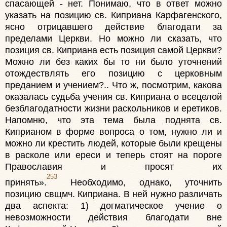
спасающей - нет. Понимаю, что в ответ можно
указать на позицию св. Киприана Карфагенского,
ясно отрицавшего действие благодати за
пределами Церкви. Но можно ли сказать, что
позиция св. Киприана есть позиция самой Церкви?
Можно ли без каких бы то ни было уточнений
отождествлять его позицию с церковным
преданием и учением?.. Что ж, посмотрим, какова
оказалась судьба учения св. Киприана о всецелой
безблагодатности жизни раскольников и еретиков.
Напомню, что эта тема была поднята св.
Киприаном в форме вопроса о том, нужно ли и
можно ли крестить людей, которые были крещены
в расколе или ереси и теперь стоят на пороге
Православия и просят их
253
принять».
Необходимо, однако, уточнить
позицию свщмч. Киприана. В ней нужно различать
два аспекта: 1) догматическое учение о
невозможности действия благодати вне