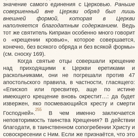
значение самого единения с Церковью.
Раньше
совершенный вне Церкви обряд был лишь
внешней формой, которая в Церкви
наполняется благодатным содержанием
. Ведь
тот же святитель Киприан особенно много говорит
о «крещении кровью», которое совершается,
конечно, без всякого обряда и без всякой формы»
(см. сноску 169).
Когда святые отцы совершали крещение
над приходящими к Церкви еретиками и
раскольниками, они не погрешали против 47
апостольского правила, в частности, гласящего:
«Епископ или пресвитер, аще по истине
имеющего крещение вновь окрестит…: да будет
извержен, яко посмевающийся кресту и смерти
255
Господней».
В чем именно заключается
неповторимость таинства Крещения? В действии
благодати, в таинственном сопогребении Христу и
совоскресении с Ним. Если же признаётся, что это