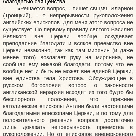
благодатью священства.
«
Решается вопрос, - пишет свщмч. Иларион
(Троицкий), - о непрерывности рукоположения
английских епископов. Для меня этого вопроса не
существует. По первому правилу святого Василия
Великого вне Церкви вообще оскудевает
преподаяние благодати и всякое преемство вне
Церкви незаконно, так как там мирянин (и даже
менее того) возлагает руку на мирянина, не
сообщая ему никакой благодати, потому что ее
вообще нет и быть не может вне единой Церкви,
вне единства тела Христова. Обсуждающие в
русском богословии вопрос о законности
англиканской иерархии исходят из того будто бы
бесспорного положения, что прежние
католические епископы Англии были настоящими
благодатными епископами Церкви, и по тому для
положительного решения вопроса достаточно
лишь доказать непрерывность преемства в
рукоположении. Но от епископов внецерковного