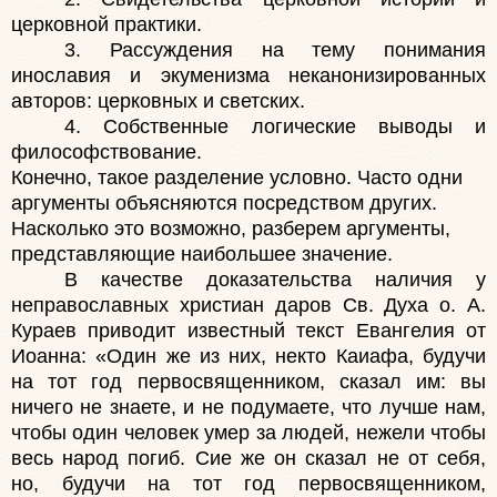
церковной практики.
3. Рассуждения на тему понимания
инославия и экуменизма неканонизированных
авторов: церковных и светских.
4. Собственные логические выводы и
философствование.
Конечно, такое разделение условно. Часто одни
аргументы объясняются посредством других.
Насколько это возможно, разберем аргументы,
представляющие наибольшее значение.
В качестве доказательства наличия у
неправославных христиан даров Св. Духа о. А.
Кураев приводит известный текст Евангелия от
Иоанна: «Один же из них, некто Каиафа, будучи
на тот год первосвященником, сказал им: вы
ничего не знаете, и не подумаете, что лучше нам,
чтобы один человек умер за людей, нежели чтобы
весь народ погиб. Сие же он сказал не от себя,
но, будучи на тот год первосвященником,