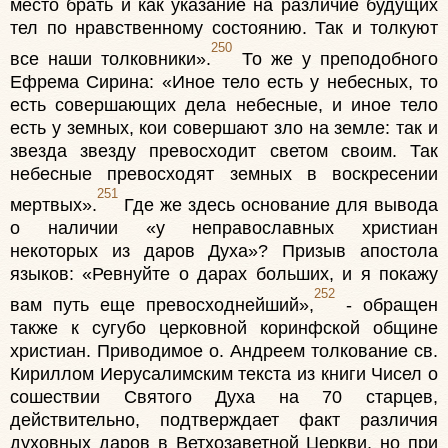
место брать и как указание на различие будущих
тел по нравственному состоянию. Так и толкуют
250
все наши толковники».
То же у преподобного
Ефрема Сирина: «Иное тело есть у небесных, то
есть совершающих дела небесные, и иное тело
есть у земных, кои совершают зло на земле: так и
звезда звезду превосходит светом своим. Так
небесные превосходят земных в воскресении
251
мертвых».
Где же здесь основание для вывода
о наличии «у неправославных христиан
некоторых из даров Духа»? Призыв апостола
языков: «Ревнуйте о дарах больших, и я покажу
252
вам путь еще превосходнейший»,
- обращен
также к сугубо церковной коринфской общине
христиан. Приводимое о. Андреем толкование св.
Кириллом Иерусалимским текста из книги Чисел о
сошествии Святого Духа на 70 старцев,
действительно, подтверждает факт различия
духовных даров в Ветхозаветной Церкви, но при