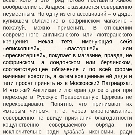
воображение о. Андрея, оказывается совершенно
неуместным. Но одну из его ассоциаций – о дяде,
купившем облачение в софринском магазине -
пожалуй, можно применить. В отношении
современного англиканского или лютеранского
крещения.
Некая тетя, именующая себя
«епископшей», «пасторшей» или
«пресвитершей», покупает в магазине, правда, не
софринском, а лондонском или берлинском,
соответствующее облачение и по всей форме
начинает крестить, а затем крещенные ей дяди и
тети просят принять их в Московский Патриархат.
И что же?
Англикан и лютеран до сего дня при
переходе в Русскую Православную Церковь не
перекрещивают. Понятно, что принимают их
«вторым чином», т. е. через миропомазание,
совершенно не ввиду признания благодатности
кощунственно совершаемого обряда, но
исключительно ради
крайней
икономии, ради