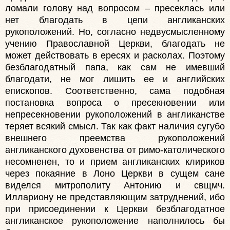
ломали голову над вопросом – пресеклась или
нет благодать в цепи англиканских
рукоположений. Но, согласно недвусмысленному
учению Православной Церкви, благодать не
может действовать в ересях и расколах. Поэтому
безблагодатный папа, как сам не имевший
благодати, не мог лишить ее и английских
епископов. Соответственно, сама подобная
постановка вопроса о пресекновении или
непресекновении рукоположений в англиканстве
теряет всякий смысл. Так как факт наличия сугубо
внешнего преемства рукоположений
англиканского духовенства от римо-католического
несомненен, то и прием англиканских клириков
через покаяние в Лоно Церкви в сущем сане
виделся митрополиту Антонию и свщмч.
Иллариону не представляющим затруднений, ибо
при присоединении к Церкви безблагодатное
англиканское рукоположение наполнилось бы