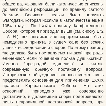
общества, каковыми были католические епископы
до английской реформации, по правилу святого
Василия Великого, нельзя было получить
благодати, которая иссякла в католичестве еще в
1054 году… По LXXIX правилу Карфагенского
Собора, которое я приводил выше (см. сноску 172
– А. Н.), вся англиканская иерархия может быть
немедленно принята в сущем сане без всяких
ученых исследований и споров. По этому правилу
“не должно быть поставляемо никакой преграды
единению”, если “очевидна польза душ братии”.
Именно “преградой единению” я считаю
современную обычную постановку вопроса.
Историческое обсуждение вопроса может лишь
представлять основания для применения LXXIX
правила Карфагенского Собора. Но этих
оснований приведено уже совершенно
достаточно, и дальнейшие споры подогреваются
лишь неправильной постановкой вопроса, при