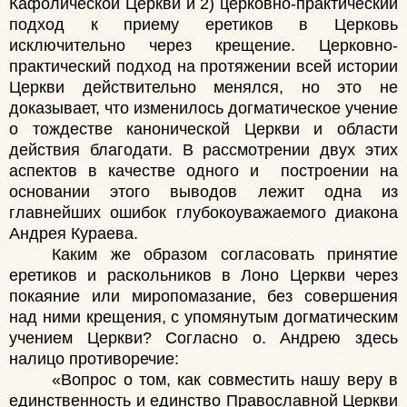
Кафолической Церкви и 2) церковно-практический
подход к приему еретиков в Церковь
исключительно через крещение. Церковно-
практический подход на протяжении всей истории
Церкви действительно менялся, но это не
доказывает, что изменилось догматическое учение
о тождестве канонической Церкви и области
действия благодати. В рассмотрении двух этих
аспектов в качестве одного и построении на
основании этого выводов лежит одна из
главнейших ошибок глубокоуважаемого диакона
Андрея Кураева.
Каким же образом согласовать принятие
еретиков и раскольников в Лоно Церкви через
покаяние или миропомазание, без совершения
над ними крещения, с упомянутым догматическим
учением Церкви? Согласно о. Андрею здесь
налицо противоречие:
«Вопрос о том, как совместить нашу веру в
единственность и единство Православной Церкви