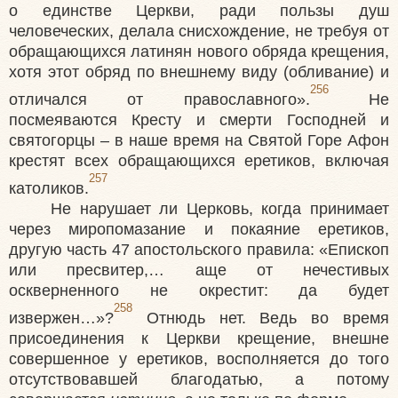
о единстве Церкви, ради пользы душ
человеческих, делала снисхождение, не требуя от
обращающихся латинян нового обряда крещения,
хотя этот обряд по внешнему виду (обливание) и
256
отличался от православного».
Не
посмеяваются Кресту и смерти Господней и
святогорцы – в наше время на Святой Горе Афон
крестят всех обращающихся еретиков, включая
257
католиков.
Не нарушает ли Церковь, когда принимает
через миропомазание и покаяние еретиков,
другую часть 47 апостольского правила: «Епископ
или пресвитер,… аще от нечестивых
оскверненного не окрестит: да будет
258
извержен…»?
Отнюдь нет. Ведь во время
присоединения к Церкви крещение, внешне
совершенное у еретиков, восполняется до того
отсутствовавшей благодатью, а потому