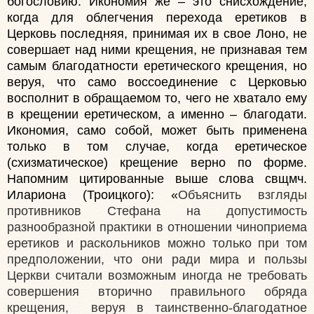
богословию. Икономия же – это снисхождение,
когда для облегчения перехода еретиков в
Церковь последняя, принимая их в свое Лоно, не
совершает над ними крещения, не признавая тем
самым благодатности еретического крещения, но
веруя, что само воссоединение с Церковью
восполнит в обращаемом то, чего не хватало ему
в крещении еретическом, а именно – благодати.
Икономия, само собой, может быть применена
только в том случае, когда еретическое
(схизматическое) крещение верно по форме.
Напомним цитированные выше слова свщмч.
Илариона (Троицкого): «
Объяснить взгляды
противников Стефана на допустимость
разнообразной практики в отношении чиноприема
еретиков и раскольников можно только при том
предположении, что они ради мира и пользы
Церкви считали возможным иногда не требовать
совершения вторично правильного обряда
крещения, веруя в таинственно-благодатное