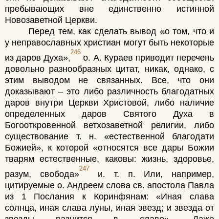
пребывающих вне единственно истинной
Новозаветной Церкви.
Перед тем, как сделать вывод «о том, что и
у неправославных христиан могут быть некоторые
246
из даров Духа»,
о. А. Кураев приводит перечень
довольно разнообразных цитат, никак, однако, с
этим выводом не связанных. Все, что они
доказывают – это либо различность благодатных
даров внутри Церкви Христовой, либо наличие
определенных даров Святого Духа в
Богооткровенной ветхозаветной религии, либо
существование т. н. «естественной благодати
Божией», к которой «относятся все дары Божии
тварям естественные, каковы: жизнь, здоровье,
247
разум, свобода»
и. т. п. Или, например,
цитируемые о. Андреем слова св. апостола Павла
из 1 Послания к Коринфянам: «Иная слава
солнца, иная слава луны, иная звезд; и звезда от
звезды разнится в славе». Даже