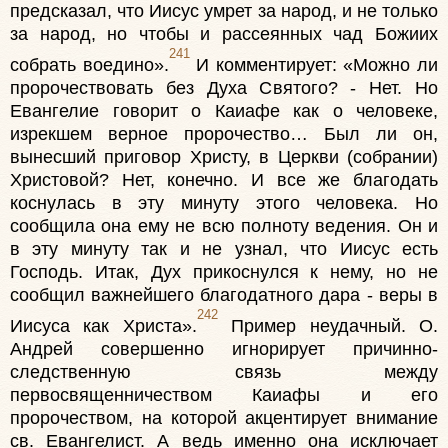
предсказал, что Иисус умрет за народ, и не только
за народ, но чтобы и рассеянных чад Божиих
241
собрать воедино».
И комментирует: «Можно ли
пророчествовать без Духа Святого? - Нет. Но
Евангелие говорит о Каиафе как о человеке,
изрекшем верное пророчество… Был ли он,
вынесший приговор Христу, в Церкви (собрании)
Христовой? Нет, конечно. И все же благодать
коснулась в эту минуту этого человека. Но
сообщила она ему не всю полноту ведения. Он и
в эту минуту так и не узнал, что Иисус есть
Господь. Итак, Дух прикоснулся к нему, но не
сообщил важнейшего благодатного дара - веры в
242
Иисуса как Христа».
Пример неудачный. О.
Андрей совершенно игнорирует причинно-
следственную связь между
первосвященничеством Каиафы и его
пророчеством, на которой акцентирует внимание
св. Евангелист. А ведь именно она исключает