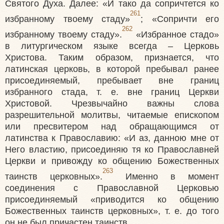
Святого Духа. Далее: «И тако да сопричтется ко
261
избранному твоему стаду»
; «Сопричти его
262
избранному твоему стаду».
«Избранное стадо»
в литургическом языке всегда – Церковь
Христова. Таким образом, признается, что
латинская церковь, в которой пребывал ранее
присоединяемый, пребывает вне границ
избранного стада, т. е. вне границ Церкви
Христовой. Чрезвычайно важны слова
разрешительной молитвы, читаемые епископом
или пресвитером над обращающимся от
латинства к Православию: «И аз, данною мне от
Него властию, присоединяю тя ко Православней
Церкви и привожду ко общению Божественных
263
таинств церковных».
Именно в момент
соединения с Православной Церковью
присоединяемый «приводится ко общению
Божественных таинств церковных», т. е. до того
он не был причастен таинств.