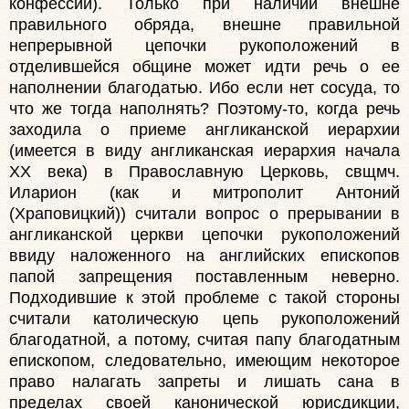
конфессий). Только при наличии внешне
правильного обряда, внешне правильной
непрерывной цепочки рукоположений в
отделившейся общине может идти речь о ее
наполнении благодатью. Ибо если нет сосуда, то
что же тогда наполнять? Поэтому-то, когда речь
заходила о приеме англиканской иерархии
(имеется в виду англиканская иерархия начала
ХХ века) в Православную Церковь, свщмч.
Иларион (как и митрополит Антоний
(Храповицкий)) считали вопрос о прерывании в
англиканской церкви цепочки рукоположений
ввиду наложенного на английских епископов
папой запрещения поставленным неверно.
Подходившие к этой проблеме с такой стороны
считали католическую цепь рукоположений
благодатной, а потому, считая папу благодатным
епископом, следовательно, имеющим некоторое
право налагать запреты и лишать сана в
пределах своей канонической юрисдикции,