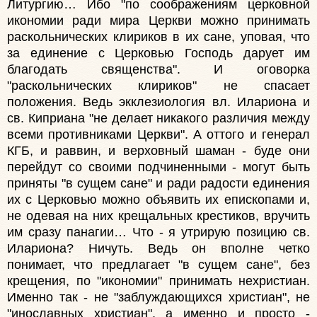
Литургию… Ибо "по соображениям церковной
икономии ради мира Церкви можно принимать
раскольнических клириков в их сане, уповая, что
за единение с Церковью Господь дарует им
благодать священства". И оговорка
"раскольнических клириков" не спасает
положения. Ведь экклезиология вл. Илариона и
св. Киприана "не делает никакого различия между
всеми противниками Церкви". А оттого и генерал
КГБ, и раввин, и верховный шаман - буде они
перейдут со своими подчиненными - могут быть
приняты "в сущем сане" и ради радости единения
их с Церковью можно объявить их епископами и,
не одевая на них крещальных крестиков, вручить
им сразу панагии… Что - я утрирую позицию св.
Илариона? Ничуть. Ведь он вполне четко
понимает, что предлагает "в сущем сане", без
крещения, по "икономии" принимать нехристиан.
Именно так - не "заблуждающихся христиан", не
"инославных христиан", а именно и просто -