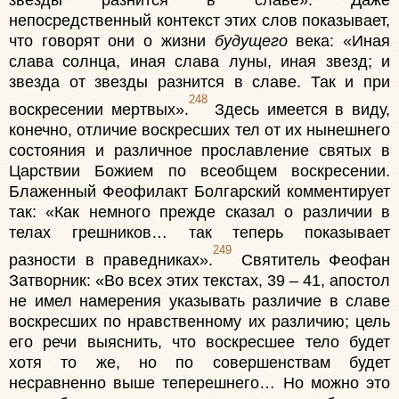
непосредственный контекст этих слов показывает,
что говорят они о жизни
будущего
века: «Иная
слава солнца, иная слава луны, иная звезд; и
звезда от звезды разнится в славе. Так и при
248
воскресении мертвых».
Здесь имеется в виду,
конечно, отличие воскресших тел от их нынешнего
состояния и различное прославление святых в
Царствии Божием по всеобщем воскресении.
Блаженный Феофилакт Болгарский комментирует
так: «Как немного прежде сказал о различии в
телах грешников… так теперь показывает
249
разности в праведниках».
Святитель Феофан
Затворник: «Во всех этих текстах, 39 – 41, апостол
не имел намерения указывать различие в славе
воскресших по нравственному их различию; цель
его речи выяснить, что воскресшее тело будет
хотя то же, но по совершенствам будет
несравненно выше теперешнего… Но можно это