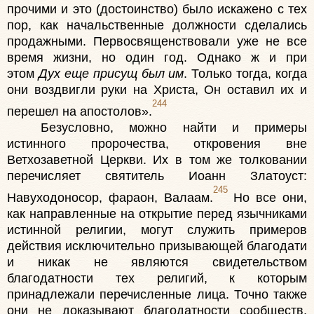
прочими и это (достоинство) было искажено с тех
пор, как начальственные должности сделались
продажными. Первосвященствовали уже не все
время жизни, но один год. Однако ж и при
этом
Дух еще присущ был им
. Только тогда, когда
они воздвигли руки на Христа, Он оставил их и
244
перешел на апостолов».
Безусловно, можно найти и примеры
истинного пророчества, откровения вне
Ветхозаветной Церкви. Их в том же толковании
перечисляет святитель Иоанн Златоуст:
245
Навуходоносор, фараон, Валаам.
Но все они,
как направленные на открытие перед язычниками
истинной религии, могут служить примеров
действия исключительно призывающей благодати
и никак не являются свидетельством
благодатности тех религий, к которым
принадлежали перечисленные лица. Точно также
они не доказывают благодатности сообществ,