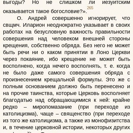
выгоды? Но не слишком ли иезуитским
265
оказывается такое богословие?».
О. Андрей совершенно игнорирует, что
свщмч. Иларион неоднократно указывает в своих
работах на безусловную важность правильности
совершения над человеком внешней стороны
крещения, собственно обряда. Без него не может
быть речи ни о каком принятии в Лоно Церкви
через покаяние, ибо крещение не может быть
восполнено, когда нечего восполнять, т. е. когда
не было даже самого совершения обряда с
произнесением крещальной формулы. Это же с
полным основанием должно быть перенесено и
на прочие таинства, которые Церковь восполняет
благодатью над обращающимися к ней: крайне
редко – миропомазание (при переходе из
католицизма), чаще – священство (при переходе
из того же католицизма, а также из монофизитства
и, в течение церковной истории, некоторых других