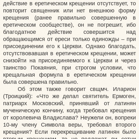
действие в еретическом крещении отсутствует, то
повторит священник или нет внешнюю форму
крещения (ранее правильно совершенную в
еретическом сообществе), он не погрешит, ибо
благодатное действие совершится над
обращающимся от ереси только единожды – при
присоединении его к Церкви. Однако благодать,
отсутствовавшая в еретическом крещении, может
снизойти на присоединяемого к Церкви и через
таинство Покаяния, при строгом условии, что
крещальная формула в еретическом крещении
была совершена правильно.
Об этом также говорит свщмч. Иларион
(Троицкий): «Что же делал святитель Ермоген,
патриарх Московский, принявший от латинян
мученическую кончину, когда требовал крещения
от королевича Владислава? Неужели он, вопреки
10-му члену Символа веры, требовал второго
крещения? Если перекрещивание латинян было
вторым крещением, то не подлежат ли сотни