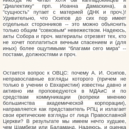
"Диалектику" прп. Иоанна Дамаскина), а
"сущность" путает с материей (ДНК и проч.)!
Удивительно, что Осипов до сих пор имеет
отдельных сторонников -- это можно объяснить
только общим "совковым" невежеством. Надеюсь,
акты Собора и проч. материалы отрезвят тех, кто
не хочет поплатиться вечным спасением и (для
иных) более ощутимыми "благами сего мира" --
постами, должностями и проч.
Остается вопрос к ОВЦС: почему А. И. Осипов,
неправославные взгляды которого (причем не
только в учении о Евхаристии) известны давно и
активно им проповедуются в МДАиС и по
средствам коммуникации (вопреки мнению
большинства академической корпорации),
направляется как представитель РПЦ и излагает
свои еретические взгляды от лица Православной
Церкви? В результате мы имеем нечто худшее,
чем Шамбези или Баламанд. Надеюсь, и оценка