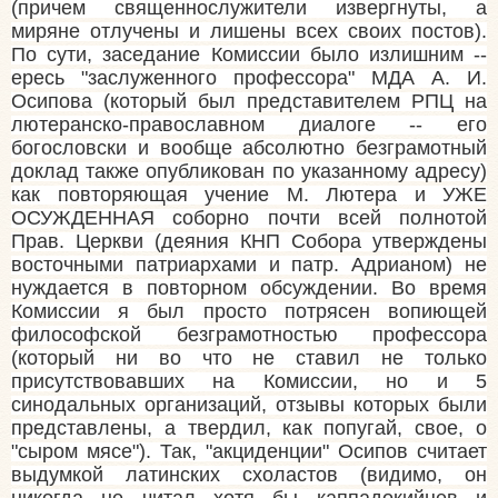
(причем священнослужители извергнуты, а
миряне отлучены и лишены всех своих постов).
По сути, заседание Комиссии было излишним --
ересь "заслуженного профессора" МДА А. И.
Осипова (который был представителем РПЦ на
лютеранско-православном диалоге -- его
богословски и вообще абсолютно безграмотный
доклад также опубликован по указанному адресу)
как повторяющая учение М. Лютера и УЖЕ
ОСУЖДЕННАЯ соборно почти всей полнотой
Прав. Церкви (деяния КНП Собора утверждены
восточными патриархами и патр. Адрианом) не
нуждается в повторном обсуждении. Во время
Комиссии я был просто потрясен вопиющей
философской безграмотностью профессора
(который ни во что не ставил не только
присутствовавших на Комиссии, но и 5
синодальных организаций, отзывы которых были
представлены, а твердил, как попугай, свое, о
"сыром мясе"). Так, "акциденции" Осипов считает
выдумкой латинских схоластов (видимо, он
никогда не читал хотя бы каппадокийцев и