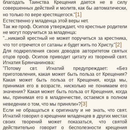
благодать Таинства Крещения дается не в силу
совершенных действий и молитв, как бы автоматически,
[1]
но только по вере крестящегося."
Естественно у младенца этой веры нет.
Так же проф. Осипов утверждает, что крестные родители
не могут поручиться за младенца:
"...никакой крестный не может поручиться за крестника,
[2]
что тот отречется от сатаны и будет жить по Христу."
Для подкрепления своих доводов авторитетом святых
отцов проф. Осипов приводит цитату из творений свят.
Игнатия Брянчанинова:
"Потому свт. Игнатий предупреждает: «Без
приготовления, какая может быть польза от Крещения?
Какая может быть польза от Крещения, когда мы,
принимая его в возрасте, нисколько не понимаем его
значения? Какая может быть польза от Крещения, когда
мы, принимая его в младенчестве, остаемся в полном
[3]
неведении о том, что мы приняли»?
Если не обращаться к оригиналу и не знать, что свят.
Игнатий говорил о крещении младенцев в других местах
своих творений может показаться, что святой
действительно говорит о бесполезности крещения