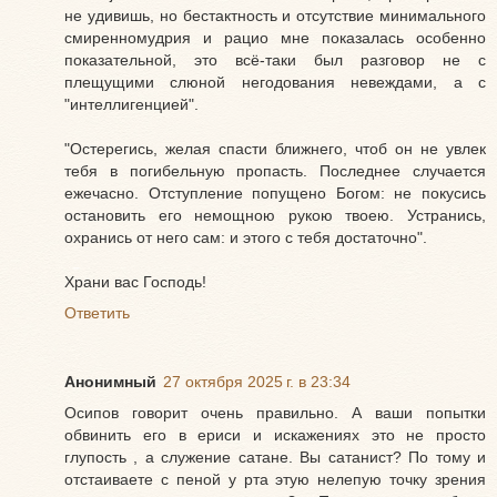
не удивишь, но бестактность и отсутствие минимального
смиренномудрия и рацио мне показалась особенно
показательной, это всё-таки был разговор не с
плещущими слюной негодования невеждами, а с
"интеллигенцией".
"Остерегись, желая спасти ближнего, чтоб он не увлек
тебя в погибельную пропасть. Последнее случается
ежечасно. Отступление попущено Богом: не покусись
остановить его немощною рукою твоею. Устранись,
охранись от него сам: и этого с тебя достаточно".
Храни вас Господь!
Ответить
Анонимный
27 октября 2025 г. в 23:34
Осипов говорит очень правильно. А ваши попытки
обвинить его в ериси и искажениях это не просто
глупость , а служение сатане. Вы сатанист? По тому и
отстаиваете с пеной у рта этую нелепую точку зрения