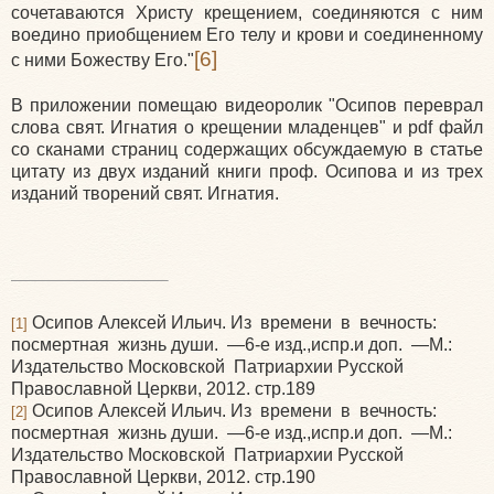
сочетаваются Христу крещением, соединяются с ним
воедино приобщением Его телу и крови и соединенному
[6]
с ними Божеству Его."
В приложении помещаю видеоролик "Осипов переврал
слова свят. Игнатия о крещении младенцев" и
pdf
файл
со сканами страниц содержащих обсуждаемую в статье
цитату из двух изданий книги проф. Осипова и из трех
изданий творений свят. Игнатия.
Осипов Алексей Ильич. Из времени в вечность:
[1]
посмертная жизнь души. —6-е изд.,испр.и доп. —М.:
Издательство Московской Патриархии Русской
Православной Церкви, 2012. стр.189
Осипов Алексей Ильич. Из времени в вечность:
[2]
посмертная жизнь души. —6-е изд.,испр.и доп. —М.:
Издательство Московской Патриархии Русской
Православной Церкви, 2012. стр.190