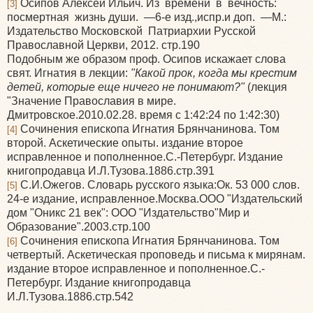
Осипов Алексей Ильич. Из времени в вечность:
[3]
посмертная жизнь души. —6-е изд.,испр.и доп. —М.:
Издательство Московской Патриархии Русской
Православной Церкви, 2012. стр.190
Подобным же образом проф. Осипов искажает слова
свят. Игнатия в лекции:
"Какой прок, когда мы крестим
детей, которые еще ничего не понимают?"
(лекция
"Значение Православия в мире.
Дмитровское.2010.02.28. время с 1:42:24 по 1:42:30)
Сочинения епископа Игнатия Брянчанинова. Том
[4]
второй. Аскетические опыты. издание второе
исправленное и пополненное.С.-Петербург. Издание
книгопродавца И.Л.Тузова.1886.стр.391
С.И.Ожегов. Словарь русского языка:Ок. 53 000 слов.
[5]
24-е издание, исправленное.Москва.ООО "Издательский
дом "Оникс 21 век": ООО "Издательство"Мир и
Образование".2003.стр.100
Сочинения епископа Игнатия Брянчанинова. Том
[6]
четвертый. Аскетическая проповедь и письма к мирянам.
издание второе исправленное и пополненное.С.-
Петербург. Издание книгопродавца
И.Л.Тузова.1886.стр.542