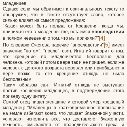
младенцев.
Однако если мы обратимся к оригинальному тексту то
обнаружим, что в тексте отсутствует слово, которое
сильно влияет на смысл предложения:
"Какая может быть польза от Крещения, когда мы,
принимая его в младенчестве, остаемся
впоследствии
[4]
в полном неведении о том, что мы приняли?"
[5]
По словарю Ожегова наречие "впоследствии"
имеет
значение "потом", "после", свят. Игнатий говорит о том,
что крещение во младенчество бесполезно для
человека, который потом к вере так и не пришел, если же
человек с детского возраста веровал или приобщился к
вере позже то его крещение отнюдь не было
бесполезным.
Таким образом свят. Игнатий отнюдь не выступает
против крещения младенцев, в подтверждение этого
приведу одну цитату:
Святой отец пишет женщине у которой умер крещеный
младенец: "Младенцы в кратковременное пребывание
на земле избегают всего, что лишает блаженной участи,
успевают исполнить все, что доставляет блаженную
вечность, омываются от прародительского греха и