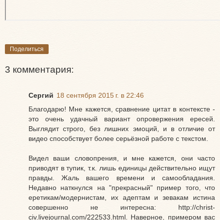
Поделиться
3 комментария:
Сергий
18 сентября 2015 г. в 22:46
Благодарю! Мне кажется, сравнение цитат в контексте -
это очень удачный вариант опровержения ересей.
Выглядит строго, без лишних эмоций, и в отличие от
видео способствует более серьёзной работе с текстом.
Видел ваши словопрения, и мне кажется, они часто
приводят в тупик, т.к. лишь единицы действительно ищут
правды. Жаль вашего времени и самообладания.
Недавно наткнулся на "прекрасный" пример того, что
еретикам/модернистам, их адептам и зевакам истина
совершенно не интересна: http://christ-
civ.livejournal.com/222533.html. Наверное, примером вас