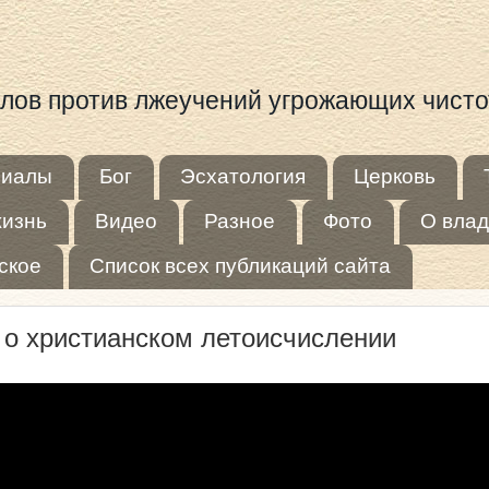
иалов против лжеучений угрожающих чист
риалы
Бог
Эсхатология
Церковь
жизнь
Видео
Разное
Фото
О влад
ское
Список всех публикаций сайта
 о христианском летоисчислении