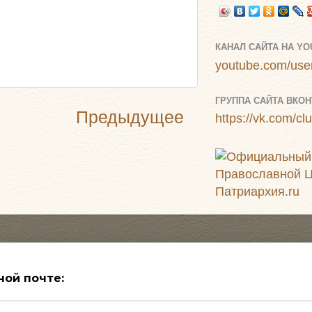
КАНАЛ САЙТА НА Y
youtube.com/user
ГРУППА САЙТА ВКОН
Предыдущее
https://vk.com/c
ной почте: