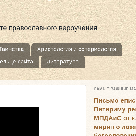
оте православного вероучения
Таинства
Христология и сотериология
ельце сайта
Литература
САМЫЕ ВАЖНЫЕ М
Письмо епис
Питириму ре
МПДАиС от к
мирян о лож
богословски