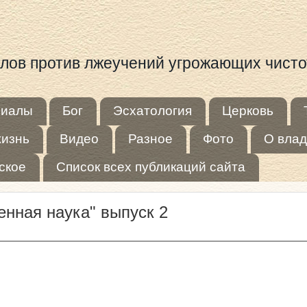
иалов против лжеучений угрожающих чист
риалы
Бог
Эсхатология
Церковь
жизнь
Видео
Разное
Фото
О влад
ское
Список всех публикаций сайта
енная наука" выпуск 2