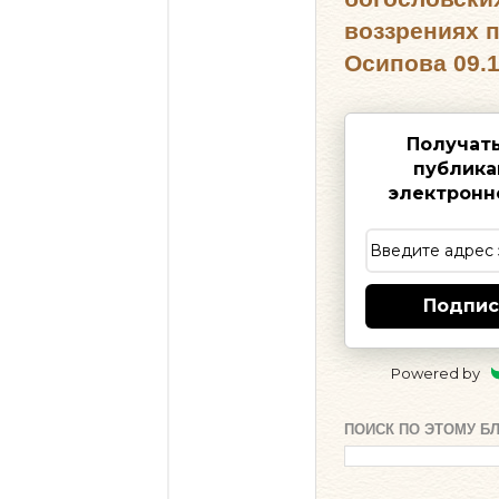
воззрениях 
Осипова 09.1
Получат
публика
электронн
Подпис
Powered by
ПОИСК ПО ЭТОМУ Б