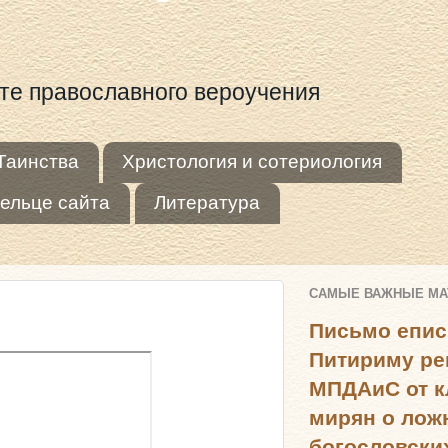
оте православного вероучения
Таинства
Христология и сотериология
ельце сайта
Литература
САМЫЕ ВАЖНЫЕ М
Письмо епис
Питириму ре
МПДАиС от к
мирян о лож
богословски