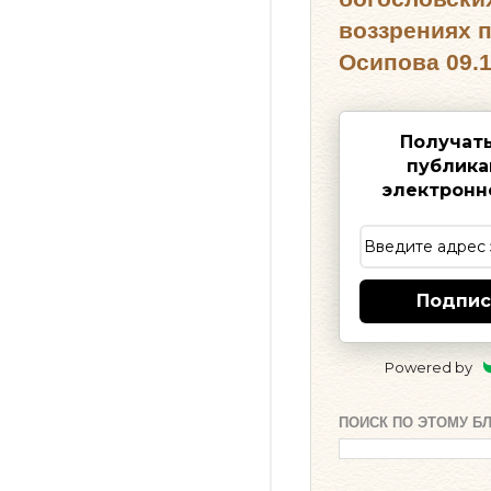
воззрениях 
Осипова 09.1
Получат
публика
электронн
Подпис
Powered by
ПОИСК ПО ЭТОМУ Б