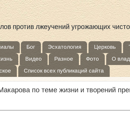
иалов против лжеучений угрожающих чист
риалы
Бог
Эсхатология
Церковь
жизнь
Видео
Разное
Фото
О влад
ское
Список всех публикаций сайта
акарова по теме жизни и творений пре