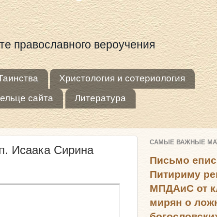
оте православного вероучения
Таинства
Христология и сотериология
ельце сайта
Литература
САМЫЕ ВАЖНЫЕ М
п. Исаака Сирина
Письмо епис
Питириму ре
МПДАиС от к
мирян о лож
богословски