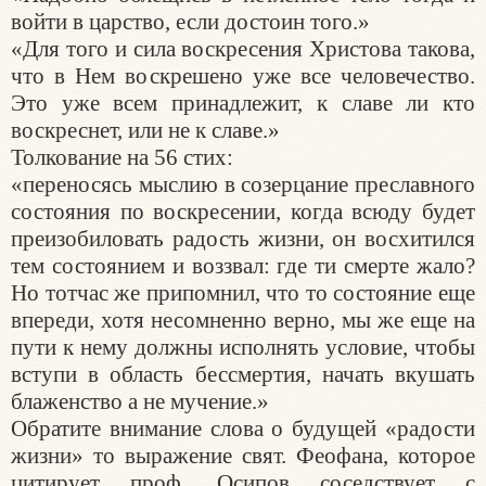
войти в царство, если достоин того.»
«Для того и сила воскресения Христова такова,
что в Нем воскрешено уже все человечество.
Это уже всем принадлежит, к славе ли кто
воскреснет, или не к славе.»
Толкование на 56 стих:
«переносясь мыслию в созерцание преславного
состояния по воскресении, когда всюду будет
преизобиловать радость жизни, он восхитился
тем состоянием и воззвал: где ти смерте жало?
Но тотчас же припомнил, что то состояние еще
впереди, хотя несомненно верно, мы же еще на
пути к нему должны исполнять условие, чтобы
вступи в область бессмертия, начать вкушать
блаженство а не мучение.»
Обратите внимание слова о будущей «радости
жизни» то выражение свят. Феофана, которое
цитирует проф. Осипов соседствует с