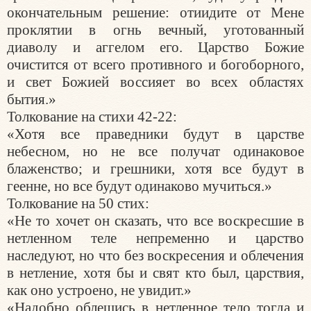
окончательным решение: отиидите от Мене
проклятии в огнь вечный, уготованный
диаволу и аггелом его. Царство Божие
очистится от всего противного и богоборного,
и свет Божией воссияет во всех областях
бытия.»
Толкование на стихи 42-22:
«Хотя все праведники будут в царстве
небесном, но не все получат одинаковое
блаженство; и грешники, хотя все будут в
геенне, но все будут одинаково мучиться.»
Толкование на 50 стих:
«Не то хочет он сказать, что все воскресшие в
нетленном теле непременно и царство
наследуют, но что без воскресения и облечения
в нетление, хотя бы и свят кто был, царствия,
как оно устроено, не увидит.»
«Надобно облещись в нетленное тело тогда и