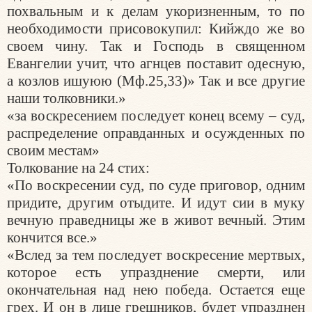
похвальным и к делам укоризненным, то по
необходимости присовокупил: Кийждо же во
своем чину. Так и Господь в священном
Евангелии учит, что агнцев поставит одесную,
а козлов ишуюю (Мф.25,33)» Так и все другие
наши толковники.»
«за воскресением последует конец всему – суд,
распределение оправданных и осужденных по
своим местам»
Толкование на 24 стих:
«По воскресении суд, по суде приговор, одним
придите, другим отыдите. И идут сии в муку
вечную праведницы же в живот вечный. Этим
кончится все.»
«Вслед за тем последует воскресение мертвых,
которое есть упразднение смерти, или
окончательная над нею победа. Остается еще
грех. И он в лице грешников, будет упразднен