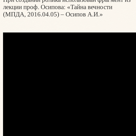
лекции проф. Осипова: «Тайна вечности
(МПДА, 2016.04.05) – Осипов А.И.»