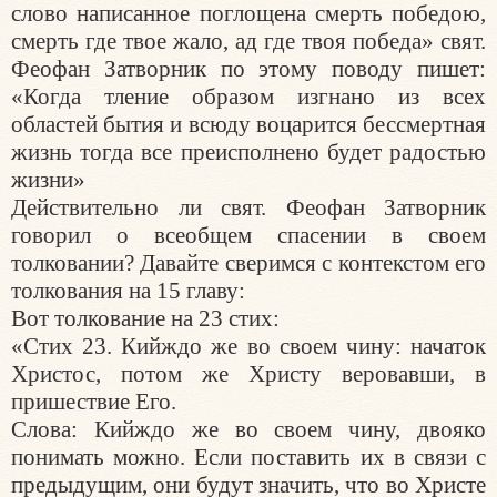
слово написанное поглощена смерть победою,
смерть где твое жало, ад где твоя победа» свят.
Феофан Затворник по этому поводу пишет:
«Когда тление образом изгнано из всех
областей бытия и всюду воцарится бессмертная
жизнь тогда все преисполнено будет радостью
жизни»
Действительно ли свят. Феофан Затворник
говорил о всеобщем спасении в своем
толковании? Давайте сверимся с контекстом его
толкования на 15 главу:
Вот толкование на 23 стих:
«Стих 23. Кийждо же во своем чину: начаток
Христос, потом же Христу веровавши, в
пришествие Его.
Слова: Кийждо же во своем чину, двояко
понимать можно. Если поставить их в связи с
предыдущим, они будут значить, что во Христе