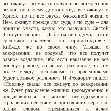
все оживут; но участь получат по воскресении
всякий по своему достоинству; все оживут о
Христе, но не все вкусят блаженной жизни о
Нем, оживут прежде для суда, а по суде – для
приятия участи, какую кто заслужил. Святой
Златоуст говорит: «Дабы ты не подумал, что и
грешники спасутся, он привосокупляет:
Кийждо же во своем чину. Слышал о
воскресении, не подумай, что все получат
равное воздаяние, ибо если наказание не все
понесут равное, но весьма различное, то тем
более между грешниками и праведниками
будет великое различие». И Феодорит пишет:
«Поелику сказал: все оживут, по воскресении
же будет разделение живших целомудренно и
предававшихся в жизни невоздержанию,
страдавших неверием и просиявших верою и,
одним словом, стремившихся к делам