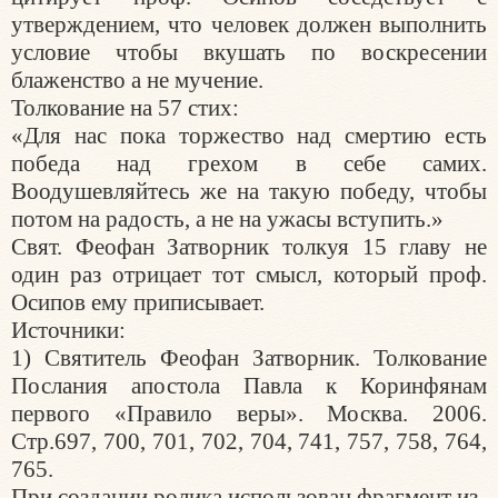
утверждением, что человек должен выполнить
условие чтобы вкушать по воскресении
блаженство а не мучение.
Толкование на 57 стих:
«Для нас пока торжество над смертию есть
победа над грехом в себе самих.
Воодушевляйтесь же на такую победу, чтобы
потом на радость, а не на ужасы вступить.»
Свят. Феофан Затворник толкуя 15 главу не
один раз отрицает тот смысл, который проф.
Осипов ему приписывает.
Источники:
1) Святитель Феофан Затворник. Толкование
Послания апостола Павла к Коринфянам
первого «Правило веры». Москва. 2006.
Стр.697, 700, 701, 702, 704, 741, 757, 758, 764,
765.
При создании ролика использован фрагмент из