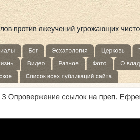
иалов против лжеучений угрожающих чист
риалы
Бог
Эсхатология
Церковь
жизнь
Видео
Разное
Фото
О влад
ское
Список всех публикаций сайта
 3 Опровержение ссылок на преп. Ефр