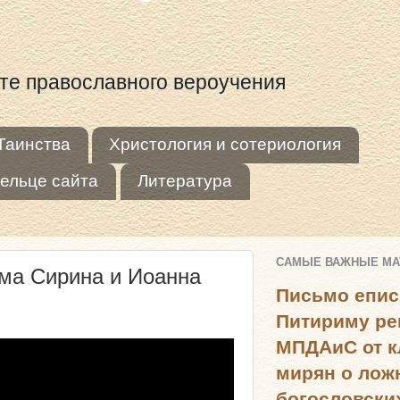
оте православного вероучения
Таинства
Христология и сотериология
ельце сайта
Литература
САМЫЕ ВАЖНЫЕ М
ема Сирина и Иоанна
Письмо епис
Питириму ре
МПДАиС от к
мирян о лож
богословски