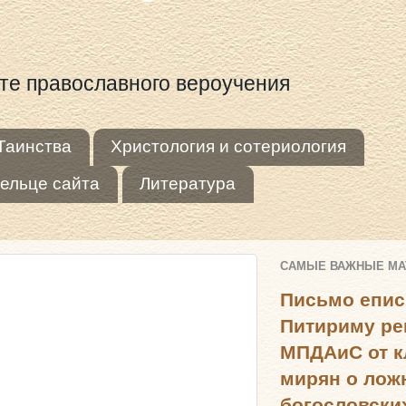
оте православного вероучения
Таинства
Христология и сотериология
ельце сайта
Литература
САМЫЕ ВАЖНЫЕ М
Письмо епис
Питириму ре
МПДАиС от к
мирян о лож
богословски