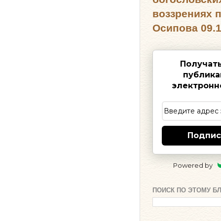
воззрениях 
Осипова 09.1
Получат
публика
электронн
Подпис
Powered by
ПОИСК ПО ЭТОМУ Б