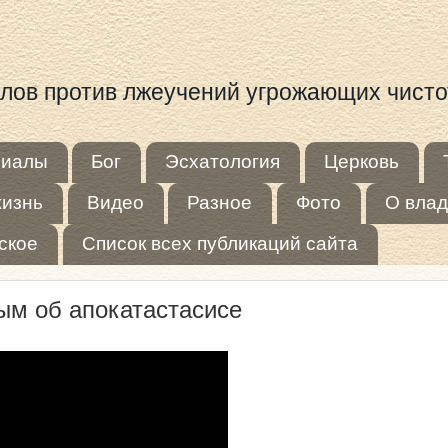
иалов против лжеучений угрожающих чист
риалы
Бог
Эсхатология
Церковь
жизнь
Видео
Разное
Фото
О влад
ское
Список всех публикаций сайта
ым об апокатастасисе