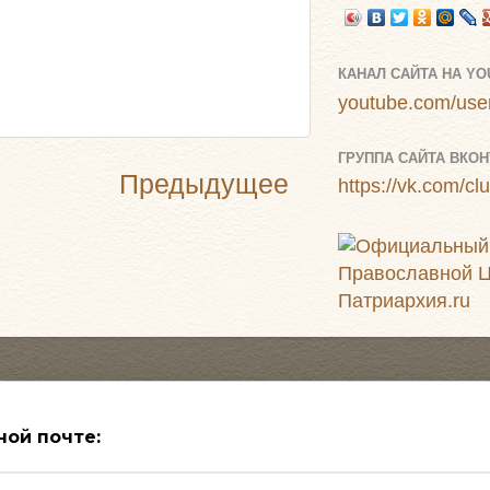
КАНАЛ САЙТА НА Y
youtube.com/user
ГРУППА САЙТА ВКОН
Предыдущее
https://vk.com/c
ной почте: