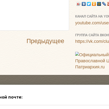
КАНАЛ САЙТА НА Y
youtube.com/user
ГРУППА САЙТА ВКОН
Предыдущее
https://vk.com/c
ной почте: