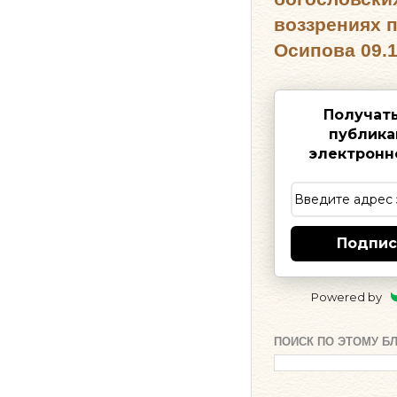
воззрениях 
Осипова 09.1
Получат
публика
электронн
Подпис
Powered by
ПОИСК ПО ЭТОМУ Б