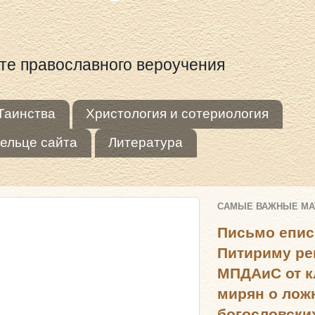
оте православного вероучения
Таинства
Христология и сотериология
ельце сайта
Литература
САМЫЕ ВАЖНЫЕ М
Письмо епис
Питириму ре
МПДАиС от к
мирян о лож
богословски