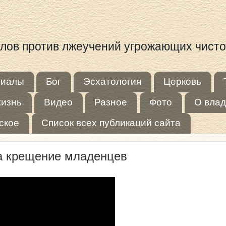
иалов против лжеучений угрожающих чист
риалы
Бог
Эсхатология
Церковь
жизнь
Видео
Разное
Фото
О влад
ское
Список всех публикаций сайта
на крещение младенцев