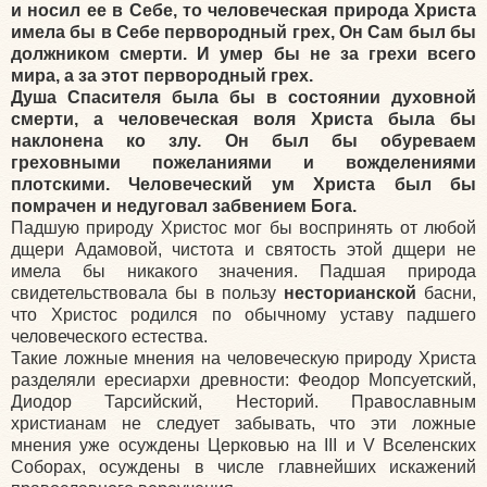
и носил ее в Себе, то человеческая природа Христа
имела бы в Себе первородный грех, Он Сам был бы
должником смерти. И умер бы не за грехи всего
мира, а за этот первородный грех.
Душа Спасителя была бы в состоянии духовной
смерти, а человече­ская воля Христа была бы
наклонена ко злу. Он был бы обуреваем
греховными пожеланиями и вожделениями
плотскими. Человеческий ум Христа был бы
помрачен и недуговал забвением Бога.
Падшую природу Христос мог бы воспринять от любой
дщери Адамовой, чистота и святость этой дщери не
имела бы никакого значения. Падшая природа
свидетельствовала бы в пользу
несторианской
басни,
что Христос родился по обычному уставу падшего
человеческого естества.
Такие ложные мнения на человеческую природу Христа
разделяли ересиархи древности: Феодор Мопсуетский,
Диодор Тарсийский, Несторий. Православным
христианам не следует забывать, что эти ложные
мнения уже осуждены Церковью на III и V Вселенских
Соборах, осуждены в числе главнейших искажений