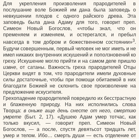
Для укрепления произволения прародителей в
послушание воле Божией им дана была заповедь о
невкушении плодов с одного райского древа. Эта
заповедь была дана Адаму для того, говорит преп.
Симеон Новый Богослов, «чтобы знал, что он
пременяем и изменяем, и остерегался, и пребыл
3
навсегда в том добром и божественном состоянии»
.
Будучи совершенным, первый человек не мог иметь и не
имел никаких внутренних искушений и поползновений ко
греху. Искушение могло прийти и на самом деле пришло
извне
, от сатаны. Важность греха прародителей Отцы
Церкви видят в том, что прародители имели духовные
силы достаточные, чтобы при помощи обитаемой в них
благодати Божией не склонить свое произволение на
предложение искусителя.
Грехопадение прародителей повредило их бесстрастную
и блаженную природу. На них исполнились слова
Творца:
в оньже аще день снесте от него, смертию
умрете
(Быт. 2, 17). «Душею Адам умер тотчас, как
только вкусил, — говорит преп. Симеон Новый
Богослов, — а после, спустя девятьсот тридцать лет,
умер и телом. Ибо… смерть души — есть отделение от