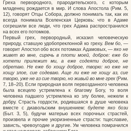
Греха первородного, прародительского, с которым
младенец рождается в мир. И слова Апостола (Рим. 5,
12), говорят Отцы Собора, должно понимать так, как их
всегда понимала Вселенская Церковь: что в Адаме
согрешили все люди, что грех Адама распространился
на всех его потомков.
Первый грех, первородный, исказил человеческую
природу, ставшую удобопреклонной ко греху.
Вем бо
,
—
говорит Апостол обо всех потомках Адамовых, —
яко
не
живет
во
мне,
сиречь
в
плоти
моей, доброе: еже бо
хотети прилежит ми, а еже содеяти доброе, не
обретаю. Не еже бо хощу доброе, творю: но еже не
хощу злое, сие содеваю. Аще ли еже не хощу аз, сие
творю, уже не аз сие творю, но живый во мне грех
(Рим.
7, 18–20). Если природная воля первозданного человека
была всецело устремлена к благому Богу, то воля
человека падшего устремлена ко злу более, нежели к
добру. Страсть гордости, родившаяся в душе человека
вместе с диавольским внушением:
будете яко бози
(Быт. 3, 5), будучи матерью всех порочных страстей,
произвела и прочие укоризненные страсти: тщеславие,
зависть, чревоугодие и другие. Ум человека помрачился