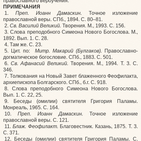
православного вероучения.
ПРИМЕЧАНИЯ
1.
Преп. Иоанн Дамаскин.
Точное изложение
православной веры. СПб., 1894. С. 80–81.
2.
Св. Василий Великий.
Творения. М., 1993. С. 156.
3. Слова преподобного Симеона Нового Богослова. М.,
1892. Вып. 1. С. 28.
4. Там же. С. 23.
5. Цит. по:
Митр. Макарий (Булгаков).
Православно-
догматическое богословие. СПб., 1883. С. 501.
6.
Св. Афанасий Великий.
Творения. М., 1994. Т. 3. С.
346.
7. Толкования на Новый Завет блаженного Феофилакта,
архиепископа Болгарского. СПб., б.г. С. 918.
8. Слова преподобного Симеона Нового Богослова.
Вып. 1. С. 22, 25.
9. Беседы (омилии) святителя Григория Паламы.
Монреаль, 1965. С. 164.
10.
Преп. Иоанн Дамаскин.
Точное изложение
православной веры. С. 121.
11.
Блаж. Феофилакт.
Благовестник. Казань, 1875. Т. 3.
С. 371.
12. Беседы (омилии) святителя Григория Паламы. С.