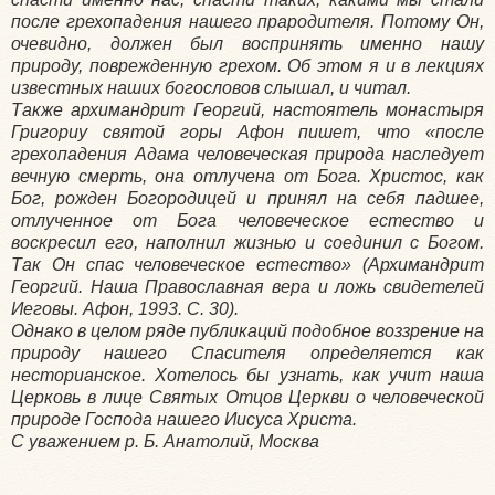
после грехопадения нашего прародителя. Потому Он,
очевидно, должен был воспринять именно нашу
природу, поврежденную грехом. Об этом я и в лекциях
известных наших богословов слышал, и читал.
Также архимандрит Георгий, настоятель монастыря
Григориу святой горы Афон пишет, что «после
грехопадения Адама человеческая природа наследует
вечную смерть, она отлучена от Бога. Христос, как
Бог, рожден Богородицей и принял на себя падшее,
отлученное от Бога человеческое естество и
воскресил его, наполнил жизнью и соединил с Богом.
Так Он спас человеческое естество» (Архимандрит
Георгий. Наша Православная вера и ложь свидетелей
Иеговы. Афон, 1993. С. 30).
Однако в целом ряде публикаций подобное воззрение на
природу нашего Спасителя определяется как
несторианское. Хотелось бы узнать, как учит наша
Церковь в лице Святых Отцов Церкви о человеческой
природе Господа нашего Иисуса Христа.
С уважением р. Б. Анатолий,
Москва