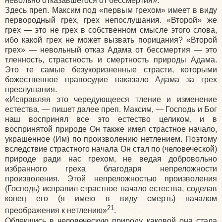
невольно отказавшегося от бессмертия».
Здесь преп. Максим под «первым грехом» имеет в виду
первородный грех, грех непослушания. «Второй» же
грех — это не грех в собственном смысле этого слова,
ибо какой грех не может вызвать порицания? «Второй
грех» — невольный отказ Адама от бессмертия — это
тленность, страстность и смертность природы Адама.
Это те самые безукоризненные страсти, которыми
божественное правосудие наказало Адама за грех
преслушания.
«Исправляя это чередующееся тление и изменение
естества, — пишет далее преп. Максим, — Господь и Бог
наш воспринял все это естество целиком, и в
воспринятой природе Он также имел страстное начало,
украшенное (Им) по произволению нетлением. Поэтому
вследствие страстного начала Он стал по (человеческой)
природе ради нас грехом, не ведая добровольно
избранного греха благодаря непреложности
произволения. Этой непреложностью произволения
(Господь) исправил страстное начало естества, соделав
конец его (я имею в виду смерть) началом
21
преображения к нетлению»
.
Облекшись в человеческую природу, каковой она стала