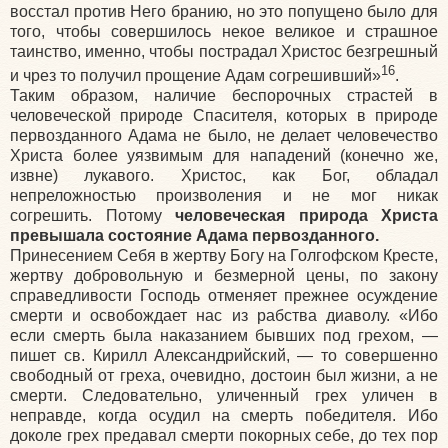
восстал против Него бранию, но это попущено было для
того, чтобы совершилось некое великое и страшное
таинство, именно, чтобы пострадал Христос безгрешный
16
и чрез то получил прощение Адам согрешивший»
.
Таким образом, наличие беспорочных страстей в
человеческой природе Спасителя, которых в природе
первозданного Адама не было, не делает человечество
Христа более уязвимым для нападений (конечно же,
извне) лукавого. Христос, как Бог, обладал
непреложностью произволения и не мог никак
согрешить. Потому
человеческая природа Христа
превышала состояние Адама первозданного.
Принесением Себя в жертву Богу на Голгофском Кресте,
жертву добровольную и безмерной цены, по закону
справедливости Господь отменяет прежнее осуждение
смерти и освобождает нас из рабства диаволу. «Ибо
если смерть была наказанием бывших под грехом, —
пишет св. Кирилл Александрийский, — то совершенно
свободный от греха, очевидно, достоин был жизни, а не
смерти. Следовательно, уличенный грех уличен в
неправде, когда осудил на смерть победителя. Ибо
доколе грех предавал смерти покорных себе, до тех пор