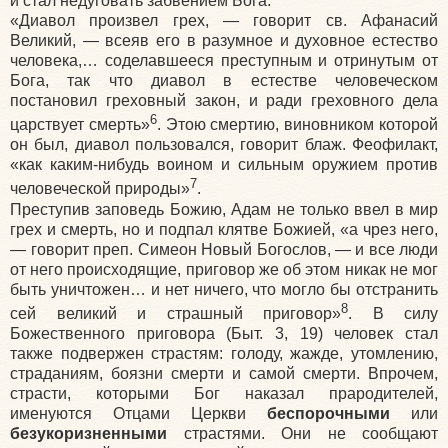
и стал недуговать забвением Бога.
«Диавол произвел грех, — говорит св. Афанасий
Великий, — всеяв его в разумное и духовное естество
человека,… соделавшееся преступным и отринутым от
Бога, так что диавол в естестве человеческом
постановил греховный закон, и ради греховного дела
6
царствует смерть»
. Этою смертию, виновником которой
он был, диавол пользовался, говорит блаж. Феофилакт,
«как каким-нибудь воином и сильным оружием против
7
человеческой природы»
.
Преступив заповедь Божию, Адам не только ввел в мир
грех и смерть, но и подпал клятве Божией, «а чрез него,
— говорит преп. Симеон Новый Богослов, — и все люди
от него происходящие, приговор же об этом никак не мог
быть уничтожен… и нет ничего, что могло бы отстранить
8
сей великий и страшный приговор»
. В силу
Божественного приговора (Быт. 3, 19) человек стал
также подвержен страстям: голоду, жажде, утомлению,
страданиям, боязни смерти и самой смерти. Впрочем,
страсти, которыми Бог наказал прародителей,
именуются Отцами Церкви
беспорочными
или
безукоризненными
страстями. Они не сообщают