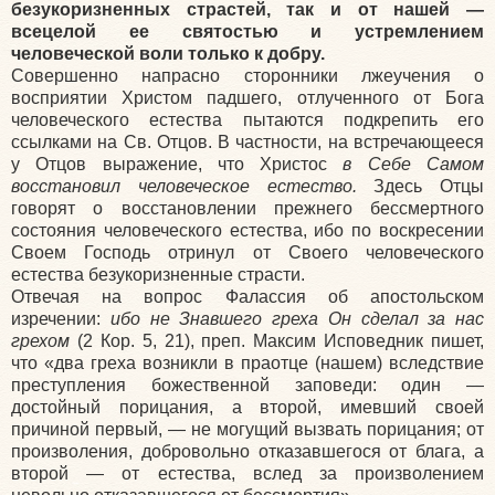
безукоризненных страстей, так и от нашей —
всецелой ее святостью и устремлением
человеческой воли только к добру.
Совершенно напрасно сторонники лжеучения о
восприятии Христом падшего, отлученного от Бога
человеческого естества пытаются подкрепить его
ссылками на Св. Отцов. В частности, на встречающееся
у Отцов выражение, что Христос
в Себе Самом
восстановил человеческое естество.
Здесь Отцы
говорят о восстановлении прежнего бессмертного
состояния человеческого естества, ибо по воскресении
Своем Господь отринул от Своего человеческого
естества безукоризненные страсти.
Отвечая на вопрос Фалассия об апостольском
изречении:
ибо не Знавшего греха Он сделал за нас
грехом
(2 Кор. 5, 21), преп. Максим Исповедник пишет,
что «два греха возникли в праотце (нашем) вследствие
преступления божественной заповеди: один —
достойный порицания, а второй, имевший своей
причиной первый, — не могущий вызвать порицания; от
произволения, добровольно отказавшегося от блага, а
второй — от естества, вслед за произволением