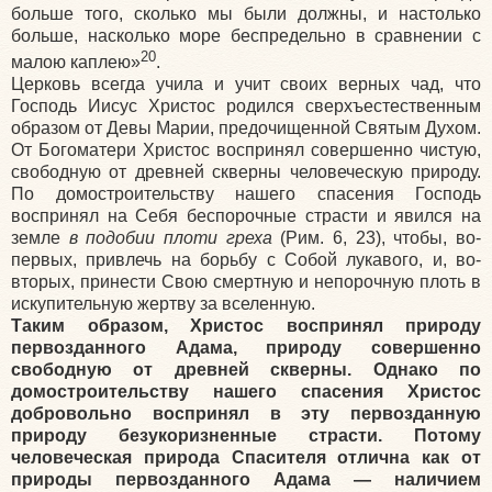
больше того, сколько мы были должны, и настолько
больше, насколько море беспредельно в сравнении с
20
малою каплею»
.
Церковь всегда учила и учит своих верных чад, что
Господь Иисус Христос родился сверхъестественным
образом от Девы Марии, предочищенной Святым Духом.
От Богоматери Христос воспринял совершенно чистую,
свободную от древней скверны человеческую природу.
По домостроительству нашего спасения Господь
воспринял на Себя беспорочные страсти и явился на
земле
в подобии плоти греха
(Рим. 6, 23), чтобы, во-
первых, привлечь на борьбу с Собой лукавого, и, во-
вторых, принести Свою смертную и непорочную плоть в
искупительную жертву за вселенную.
Таким образом, Христос воспринял природу
первозданного Адама, природу совершенно
свободную от древней скверны. Однако по
домостроительству нашего спасения Христос
добровольно воспринял в эту первозданную
природу безукоризненные страсти. Потому
человеческая природа Спасителя отлична как от
природы первозданного Адама
— наличием