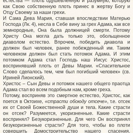
естества — плоть одушевленную и разумную, которую
как Свою собственную плоть принес в жертву Богу и
Отцу Своему за наши грехи.
И Сама Дева Мария, ставшая впоследствии Матерью
Господа (Лк. 4), несла в Себе вину за грех Адама, как все
земнородные, Она была должницей смерти. Потому
Христу Она могла дать только это, обольщенное
диаволом естество. Впрочем, победить диавола и
должен был человек, ранее побежденный им. Таким
человеком должен был стать потомок Адама. И этим
потомком Адама стал Господь наш Иисус Христос,
воспринявший плоть от Девы Марии. «Спасительное
Слово сделалось тем, чем был погибший человек» (св.
Ириней Лионский).
Христос – Сын Девы и потомок нашего общего праотца
Адама стал во всем подобным нам, кроме греха.
Потому, восприняв это смертное естество, Христос, как
поется в Октоихе,
«страсти обоюду отсече»
, т.е. отсек
их от Своей Божественной души и тела. Какие страсти
он отсек? Разумеется, укоризненные. Какие страсти
воспринял? Безукоризненные. Для чего Он воспринял
безукоризненные страсти? Для того, чтобы во плоти
совершить Домостроительство нашего спасения.