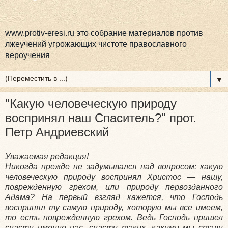
www.protiv-eresi.ru это собрание материалов против
лжеучений угрожающих чистоте православного
вероучения
▼
"Какую человеческую природу
воспринял наш Спаситель?" прот.
Петр Андриевский
Уважаемая редакция!
Никогда прежде не задумывался над вопросом: какую
человеческую природу воспринял Христос — нашу,
поврежденную грехом, или природу первозданного
Адама? На первый взгляд кажется, что Господь
воспринял ту самую природу, которую мы все имеем,
то есть поврежденную грехом. Ведь Господь пришел
спасти именно нас, спасти таких, какими мы стали