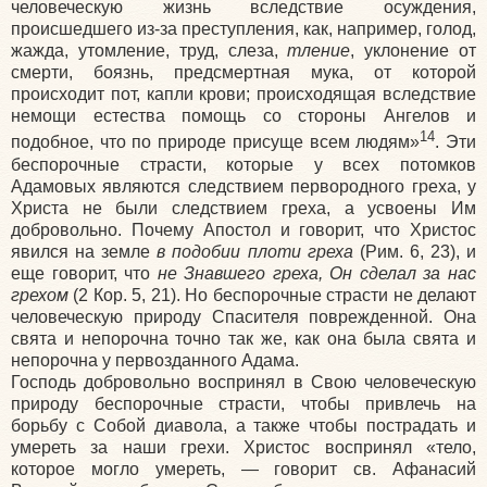
человеческую жизнь вследствие осуждения,
происшедшего из-за преступления, как, например, голод,
жажда, утомление, труд, слеза,
тление
, уклонение от
смерти, боязнь, предсмертная мука, от которой
происходит пот, капли крови; происходящая вследствие
немощи естества помощь со стороны Ангелов и
14
подобное, что по природе присуще всем людям»
. Эти
беспорочные страсти, которые у всех потомков
Адамовых являются следствием первородного греха, у
Христа не были следствием греха, а усвоены Им
добровольно. Почему Апостол и говорит, что Христос
явился на земле
в подобии плоти греха
(Рим. 6, 23), и
еще говорит, что
не Знавшего греха, Он сделал за нас
грехом
(2 Кор. 5, 21). Но беспорочные страсти не делают
человеческую природу Спасителя поврежденной. Она
свята и непорочна точно так же, как она была свята и
непорочна у первозданного Адама.
Господь добровольно воспринял в Свою человеческую
природу беспорочные страсти, чтобы привлечь на
борьбу с Собой диавола, а также чтобы пострадать и
умереть за наши грехи. Христос воспринял «тело,
которое могло умереть, — говорит св. Афанасий