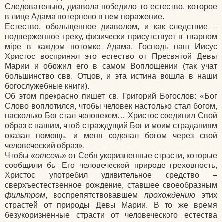
Следовательно, диавола победило то естество, которое
в лице Адама потерпело в нем поражение.
Естество, обольщенное диаволом, и как следствие –
подверженное греху, физически присутствует в тварном
мiре в каждом потомке Адама. Господь наш Иисус
Христос воспринял это естество от Пресвятой Девы
Марии и об
о
жил его в самом Воплощении (так учат
большинство свв. Отцов, и эта истина вошла в наши
богослужебные книги).
Об этом прекрасно пишет св. Григорий Богослов: «Бог
Слово воплотился, чтобы человек настолько стал богом,
насколько Бог стал человеком… Христос соединил Свой
образ с нашим, чтоб страждущий Бог и моим страданиям
оказал помощь, и меня соделал богом через свой
человеческий образ».
Чтобы
«отсечь»
от Себя укоризненные страсти, которые
сообщили бы Его человеческой природе греховность,
Христос употребил удивительное средство –
сверхъестественное рождение, ставшее своеобразным
фильтром
, воспрепятствовавшем
прохождению
этих
страстей от природы Девы Марии. В то же время
безукоризненные страсти от человеческого естества