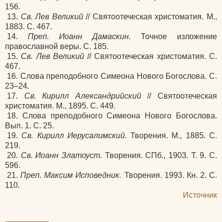
156.
13.
Св. Лев Великий
// Святоотеческая христоматия. М.,
1883. С. 467.
14.
Преп. Иоанн Дамаскин.
Точное изложение
православной веры. С. 185.
15.
Св. Лев Великий
// Святоотеческая христоматия. С.
467.
16. Слова преподобного Симеона Нового Богослова. С.
23–24.
17.
Св. Кирилл Александрийский
// Святоотеческая
христоматия. М., 1895. С. 449.
18. Слова преподобного Симеона Нового Богослова.
Вып. 1. С. 25.
19.
Св. Кирилл Иерусалимский.
Творения. М., 1885. С.
219.
20.
Св. Иоанн Златоуст.
Творения. СПб., 1903. Т. 9. С.
596.
21.
Преп. Максим Исповедник.
Творения. 1993. Кн. 2. С.
110.
Источник