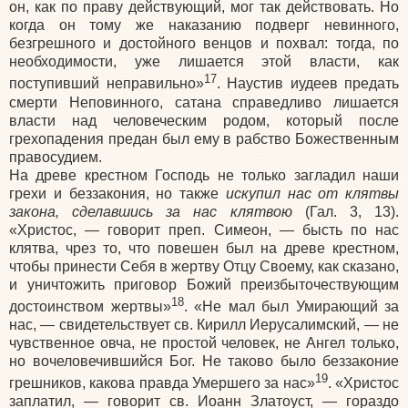
он, как по праву действующий, мог так действовать. Но
когда он тому же наказанию подверг невинного,
безгрешного и достойного венцов и похвал: тогда, по
необходимости, уже лишается этой власти, как
17
поступивший неправильно»
. Наустив иудеев предать
смерти Неповинного, сатана справедливо лишается
власти над человеческим родом, который после
грехопадения предан был ему в рабство Божественным
правосудием.
На древе крестном Господь не только загладил наши
грехи и беззакония, но также
искупил нас от клятвы
закона, сделавшись за нас клятвою
(Гал. 3, 13).
«Христос, — говорит преп. Симеон, — бысть по нас
клятва, чрез то, что повешен был на древе крестном,
чтобы принести Себя в жертву Отцу Своему, как сказано,
и уничтожить приговор Божий преизбыточествующим
18
достоинством жертвы»
. «Не мал был Умирающий за
нас, — свидетельствует св. Кирилл Иерусалимский, — не
чувственное овча, не простой человек, не Ангел только,
но вочеловечившийся Бог. Не таково было беззаконие
19
грешников, какова правда Умершего за нас»
. «Христос
заплатил, — говорит св. Иоанн Златоуст, — гораздо