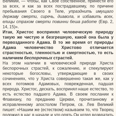
Великий, — чтобы, как Свое собственное, принести его
за всех, и как за всех пострадавшему, по причине
пребывания Своего в Теле,
упразднить имущаго
державу смерти, сиречь, диавола,
и
избавить всех,
елицы страхом смерти повинни беша работе
(Евр. 2,
14, 15)».
Итак, Христос воспринял человеческую природу
такую же чистую и безгрешную, какой она была у
первозданного Адама. В то же время от природы
Адама человечество Христово отличается
страстностью, тленностью и смертностью, то есть
наличием
беспорочных
страстей.
На этом наличии в человеческой природе Христа
беспорочных страстей, к сожалению, и спекулируют
некоторые богословы, утверждающие в своих
сочинениях, что у Христа совершенно такая же, как у
всех потомков Адамовых, поврежденная, падшая
природа. Христос, дескать, воспринял наше естество, то
есть естество падшего Адама. В своем послании к
Флавиану, по преданию Церкви, прочитанному и
исправленному апостолом Петром, св. Лев Великий
пишет: «Нашим же (естеством) называем то, что Творец
положил в нас в начале и что опять Он хотел возвратить