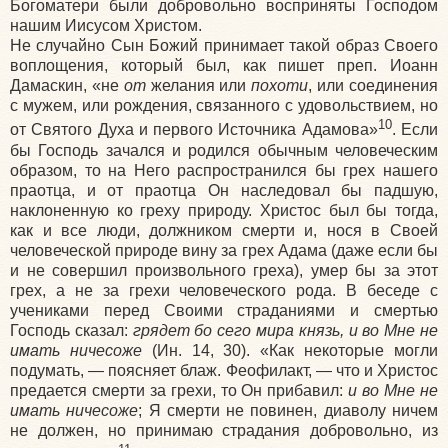
Богоматери были добровольно восприняты Господом
нашим Иисусом Христом.
Не случайно Сын Божий принимает такой образ Своего
воплощения, который был, как пишет преп. Иоанн
Дамаскин, «не
от
желания или
похоти
, или соединения
с мужем, или рождения, связанного с удовольствием, но
10
от Святого Духа и первого Источника Адамова»
. Если
бы Господь зачался и родился обычным человеческим
образом, то на Него распространился бы грех нашего
праотца, и от праотца Он наследовал бы падшую,
наклоненную ко греху природу. Христос был бы тогда,
как и все люди, должником смерти и, нося в Своей
человеческой природе вину за грех Адама (даже если бы
и не совершил произвольного греха), умер бы за этот
грех, а не за грехи человеческого рода. В беседе с
учениками перед Своими страданиями и смертью
Господь сказал:
грядет бо сего мира князь, и во Мне не
имать ничесоже
(Ин. 14, 30). «Как некоторые могли
подумать, — поясняет блаж. Феофилакт, — что и Христос
предается смерти за грехи, то Он прибавил:
и во Мне не
имать ничесоже
; Я смерти не повинен, диаволу ничем
не должен, но принимаю страдания добровольно, из