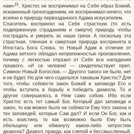
15
нам»
. Христос не воспринимал на Себя образ Божий,
искаженный грехопадением, не воспринимал ничего, что
всеяно в природу первозданного Адама искусителем.
Спаситель воспринял на Себя страстную (то есть
подверженную страданиям и смерти) природу, чтобы
пострадать и умереть за наши грехи. А поскольку эта
страстная, тленная и смертная природа воспринята в
Ипостась Бога Слова, то Новый Адам в отличие от
Адама ветхого обладал непреложностью произволения,
почему с легкостью отразил от Себя все нападения
лукавого. «И се человек! — свидетельствует преп.
Симеон Новый Богослов. — Другого такого не было, нет
и не будет. Но для чего соделался таковым Христос? Для
того, чтобы соблюсти закон Божий и заповеди Его и
чтобы вступить в борьбу и победить диавола. То и
другое совершилось в Нем само собою. Ибо если
Христос есть тот самый Бог, Который дал заповеди и
закон, то как можно было не соблюсти Ему того закона и
тех заповедей, которые Сам дал? И если Он Бог, как и
есть воистину, то как возможно было Ему быть
обольщену или обмануту какою-либо хитростию
диавола? Диавол, правда, как слепой и бессмысленный,