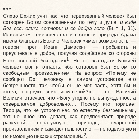
* * *
Слово Божие учит нас, что первозданный человек был
сотворен Богом совершенным по телу и душе:
и виде
Бог вся, елика сотвори: и се добра зело
(Быт. 1, 31).
Источником совершенства и святости природа Адама
имела благодать Божию. Человек «имел возможность, —
говорит преп. Иоанн Дамаскин, — пребывать и
преуспевать в добре, получая содействие со стороны
1
Божественной благодати»
. Но от благодати Божией
человек мог и отпасть, ибо сотворен был Богом со
свободным произволением. На вопрос: «Почему не
сообщил Бог человеку в самом устройстве его
безгрешности, так, чтобы он не мог пасть, хотя бы и
хотел, посреди всех искушений?» — св. Василий
Великий отвечает, что «Богу угодно не вынужденное, а
совершаемое добровольно.… Посему кто порицает
Творца, что не устроил нас по естеству безгрешными,
тот не иное что делает, как предпочитает природе
разумной неразумную, природе, одаренной
произволением и самодеятельностию, — неподвижную и
2
не имеющую никаких стремлений»
.