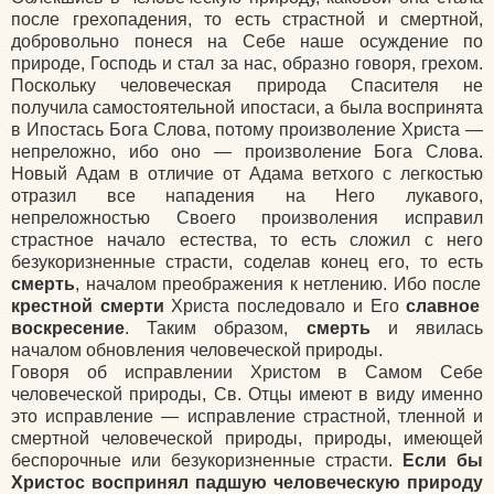
после грехопадения, то есть страстной и смертной,
добровольно понеся на Себе наше осуждение по
природе, Господь и стал за нас, образно говоря, грехом.
Поскольку человеческая природа Спасителя не
получила самостоятельной ипостаси, а была воспринята
в Ипостась Бога Слова, потому произволение Христа —
непреложно, ибо оно — произволение Бога Слова.
Новый Адам в отличие от Адама ветхого с легкостью
отразил все нападения на Него лукавого,
непреложностью Своего произволения исправил
страстное начало естества, то есть сложил с него
безукоризненные страсти, соделав конец его, то есть
смерть
, началом преображения к нетлению. Ибо после
крестной смерти
Христа последовало и Его
славное
воскресение
. Таким образом,
смерть
и явилась
началом обновления человеческой природы.
Говоря об исправлении Христом в Самом Себе
человеческой природы, Св. Отцы имеют в виду именно
это исправление — исправление страстной, тленной и
смертной человеческой природы, природы, имеющей
беспорочные или безукоризненные страсти.
Если бы
Христос воспринял падшую человеческую природу