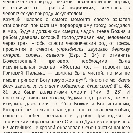
человеческой природе никакой греховности или порока,
в отличие от страстей
порочных
, всеянных в
человеческую природу искусителем.
Каждый человек с самого момента своего зачатия
становился причастным первородному греху, рождался
в мир, будучи должником смерти, чадом гнева Божия и
рабом диавола, который господствовал над человеком
через грех. Чтобы спасти человеческий род от греха,
проклятия и смерти,
упразднить имущаго державу
смерти, сиречь, диавола
(Евр. 2, 14) и отменить
Божественный приговор, необходима была
искупительная жертва. «Жертва же, — говорит св.
Григорий Палама, — должна быть чистой, но мы не
9
имели принести Богу такую жертву»
. Никто не мог
дать
Богу измены за ся и цену избавления души своей
(Пс. 48,
8), все были должниками смерти (Рим. 6, 23). И
поскольку никто из людей, будучи под грехом, не мог
искупить даже себя, то Сын Божий и Бог истинный,
Который не только праведен, но и человеколюбив,
сошел с небес, вселился в утробу Приснодевы и
творческим образом через Святого Духа из непорочных
и чистейших Ее кровей образовал Себе начатки нашего