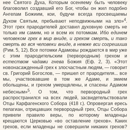
нее Святого Духа, Которым осеняему быть человеку
благоволил создавший его Бог, чтобы он жил подобно
Ангелам Божиим, кои, будучи всегда просвещаемы
4
Духом Святым, пребывают неподвижными на зло»
.
Этот грех прародителей доставил духовную смерть не
только им самим, но и всем их потомкам. Ибо
единем
человеком грех в мир вниде, и грехом смерть, и тако
смерть во вся человеки вниде, в немже вси согрешиша
(Рим. 5, 12). Все потомки Адамовы рождаются в мир уже
с этим прародительским (первородным) грехом и
естеством чадами
гнева
Божия (Еф. 2, 3). «Этот
новонасажденный грех к злосчастным людям, — говорит
св. Григорий Богослов, — пришел от прародителя... все
мы, участвовавшие в том же Адаме, и змием
обольщены, и грехом умерщвлены, и спасены Адамом
5
небесным»
. О том, что первородный грех
распространился на всех людей, засвидетельствовали
Отцы Карфагенского Собора (418 г.). Опровергая ересь
пелагиан, отрицавших первородный грех, Отцы Собора
привели правило веры, по которому младенцы
крещаются Церковью «во оставление грехов». Каких
грехов, если младенцы не совершили никаких грехов?