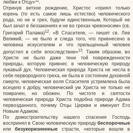
11
любви к Отцу»
.
Отринув ветхое рождение, Христос «приял только
корень (то есть самое лишь естество) человеческого
рода, но не и грех, будучи единственным, Который не
был зачат в беззакониях и не во грехах чревоносим» (св.
12
Григорий Палама)
. «В Спасителе, — пишет св. Лев
Великий, — не было и следа того, что привнесено в
человека искусителем и что прельщенный человек
13
допустил в себя впоследствии»
. Таким образом, во
Христе не было даже тени той поврежденности
природы, которую привнес в человеческую природу
лукавый дух. Человече­ская природа Христа не несла в
себе первородного греха, не была в состоянии духовной
смерти, человеческая воля Спасителя устремлена была
всецело к добру, человеческий ум Христа не только не
помрачен, но обожен. По чистоте и святости
человеческая природа Христа подобна природе Адама
первозданного, почему Отцы Церкви и именуют Его
Новым Адамом.
По домостроительству нашего спасения Господь
воспринял в Свою человеческую природу
беспорочные
или
безукоризненные
страсти, «которые вошли в