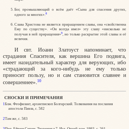
Бог, промышляющий о всём даёт «Сына для спасения других,
8
одного за многих».
Слава Христова не является приращением славы, она «свойственна
Ему по существу». «Он всегда имел» эту славу «нисколько не
9
получая в ней приращения»
, но только раскрытие этой славы и её
величия.
И свт. Иоанн Златоуст напоминает, что
страдания Спасителя, как вершина Его подвига,
имеет назидательный характер для верующих, ибо
«страдающий за кого-нибудь не ему только
приносит пользу, но и сам становится славнее и
10
совершеннее».
СНОСКИ И ПРИМЕЧАНИЯ
1
Блж. Феофилакт, архиепископ Болгарский. Толкования на послания
апостола Павла, с. 582
2
Там же, с. 583
3
Прп. Ефрем Сирин, Творения т.7. Изд. Отчий дом, 1993, с. 261