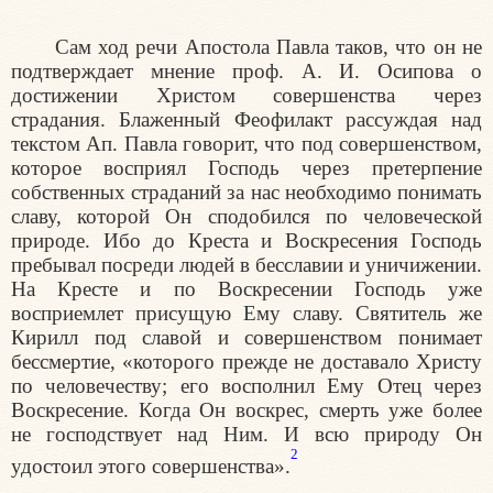
Сам ход речи Апостола Павла таков, что он не
подтверждает мнение проф. А. И. Осипова о
достижении Христом совершенства через
страдания. Блаженный Феофилакт рассуждая над
текстом Ап. Павла говорит, что под совершенством,
которое восприял Господь через претерпение
собственных страданий за нас необходимо понимать
славу, которой Он сподобился по человеческой
природе. Ибо до Креста и Воскресения Господь
пребывал посреди людей в бесславии и уничижении.
На Кресте и по Воскресении Господь уже
восприемлет присущую Ему славу. Святитель же
Кирилл под славой и совершенством понимает
бессмертие, «которого прежде не доставало Христу
по человечеству; его восполнил Ему Отец через
Воскресение. Когда Он воскрес, смерть уже более
не господствует над Ним. И всю природу Он
2
удостоил этого совершенства».