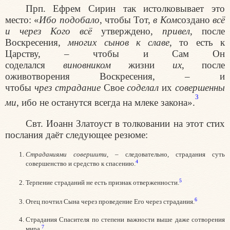
Прп. Ефрем Сирин так истолковывает это
место: «
Ибо подобало
, чтобы Тот,
в Ком
создано
всё
и через Кого всё
утверждено,
привел
, после
Воскресения,
многих сынов к славе
, то есть к
Царству, – чтобы и Сам Он
соделался
виновником
жизни
их
, после
оживотворения Воскресения, – и
чтобы
чрез
страдание
Свое
соделал
их
совершенны
3
ми
, ибо не останутся всегда на млеке закона».
Свт. Иоанн Златоуст в толковании на этот стих
послания даёт следующее резюме:
Страданиями совершити
, – следовательно, страдания суть
4
совершенство и средство к спасению.
5
Терпение страданий не есть признак отверженности.
6
Отец почтил Сына через проведение Его через страдания.
Страдания Спасителя по степени важности выше даже сотворения
7
мира.