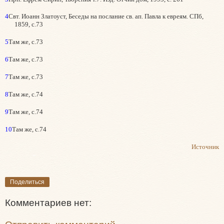
4
Свт. Иоанн Златоуст, Беседы на послание св. ап. Павла к евреям. СПб,
1859, с.73
5
Там же, с.73
6
Там же, с.73
7
Там же, с.73
8
Там же, с.74
9
Там же, с.74
10
Там же, с.74
Источник
Поделиться
Комментариев нет: