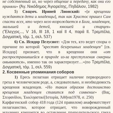
не собственный их, но через общение и передачу, как они его
приняли
»
(
Ἁγ
.
Νικόδημος Ἁγιορείτης
,
Πηδάλιον
, 1982)
5
)
Свщмч. Ириней Лионский:
«[
в крещении
нуждаются дети и младенцы
]
, так как Христос пришел Сам
спасти всех, кто через него возрождается в Бога, младенцев,
малышей и детей, юношей и старцев»
(
Ἔλεγχος
...,
V
16,
III
18, 1
καί
II
4,
παρά II
.
Τρεμπ
έ
λα
,
Δογματικ
ή,
τ
ό
μ
. 1,
σελ
. 537
)
6)
Св. Исидор Пелусиот:
«Для тех, кто ведет споры о
причине по которой
"крестят безгрешных младенцев"
[c
в.
Исидор
]
признает, что в крещении они
«от
распространившейся в природе
из-за преступления
скверны
омываются
»
, именно так он характеризует…»(по
Τρεμπ
έ
λα
,
Δογματικ
ή,
τ
ό
μ
. 1,
σελ
. 559
)
2. Косвенные упоминания соборов
1)
Ересь пелагиан отрицает наличие первородного
греха в человеческом роде, а, следовательно, и необходимость
крещения младенцев. «
Но таким образом достоинство
крещения младенцев ставится под сомнение
» (Βας.
Στεφανίδου, ἘκκληαστικήἸστορία, Ἀθῆναι1978, σ. 250)
Карфагенский собор 418 года (124 правилом) анафематствует
пелагианство, которое отрицает, что новорожденный
младенец крещается во оставление прародительского греха