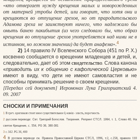
«
кто отвергает нужду крещения малых и новорожденных
от матерней утробы детей, или говорит, что хотя они и
крещаются во отпущение грехов, но от прародительского
Адамова греха не заимствуют ничего, что надлежало бы
омыть банею пакибытия (из чего следовало бы, что образ
крещения во отпущение грехов употребляется над ними не в
4
истинном, но ложном значении) да будет анафема
».
2)
14 правило
IV Вселенского Собора (451 по Р. Х.)
косвенно сообщается о крещении младенцев и детей, и,
следовательно, дает об этом
свидетельство
Слова канона
.
«
приводить их к общению с кафолической Церковью
»
имеют в виду, что дети не имеют самовластия и не
способны принимать решение о своем крещении.
[Передал сей документ] Иеромонах Лука Григориатский
4.
09. 2007
СНОСКИ И ПРИМЕЧАНИЯ
1
В греч. оригинале стоит иное существительное
ἡ
κακία
- злость, порочность
2
русском переводе: Свт. Григорий Богослов. Творения. Репринт СТСЛ. 1994, т. 1, Слово 40, На
святое Крещение, с. 554,
PG 36, 380-381
3
с. 562.
PG
36,
400
4
В русском переводе см. Правила Православной Церкви СТСЛ, 1996, т.2, с.258, правило 110