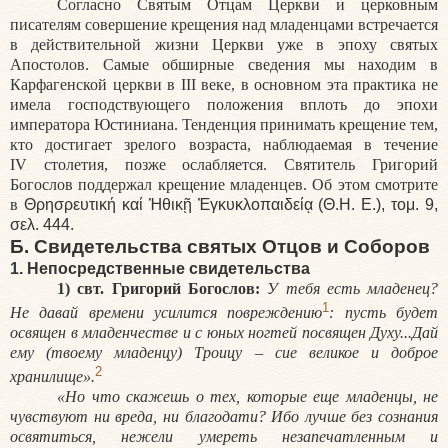
Согласно Святым Отцам Церкви и церковным
писателям совершение крещения над младенцами встречается
в действительной жизни Церкви уже в эпоху святых
Апостолов. Самые обширные сведения мы находим в
Карфагенской церкви в III веке, в основном эта практика не
имела господствующего положения вплоть до эпохи
императора Юстиниана. Тенденция принимать крещение тем,
кто достигает зрелого возраста, наблюдаемая в течение
IV столетия, позже ослабляется. Святитель Григорий
Богослов поддержал крещение младенцев. Об этом смотрите
в
Θρησρευτική
καί
Ἠθικῇ
Ἐγκυκλοπαιδείᾳ
(
Θ
.
Η
.
Ε
.),
τομ
. 9,
σελ
. 444.
Б. Свидетельства святых Отцов и Соборов
1. Непосредственные свидетельства
1) свт. Григорий Богослов:
У тебя есть младенец?
1
Не давай времени усилится повреждению
: пусть будет
освящен в младенчестве и с юных ногтей посвящен Духу...Дай
ему (твоему младенцу) Троицу – сие великое и доброе
2
хранилище».
«Но что скажешь о тех, которые еще младенцы, не
чувствуют ни вреда, ни благодати? Ибо лучше без сознания
освятиться, нежели умереть незапечатленным и