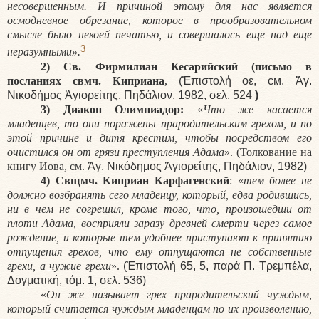
несовершенным. И причиной этому для нас является
осмодневное обрезание, которое в прообразовательном
смысле было некоей печатью, и совершалось еще над еще
3
неразумными».
2) Св. Фирмилиан Кесарийский (письмо в
посланиях свмч. Киприана
,
(Ἐ
πιστολ
ή
οε
, см.
Ἁγ
.
Νικοδήμος Ἁγιορείτης
,
Πηδάλιον
, 1982,
σελ
. 524
)
3) Диакон Олимпиадор:
«
Что же касается
младенцев, то они поражены прародительским грехом, и по
этой причине и дитя крестим, чтобы посредством его
очистился он от грязи преступления Адама
». (Толкование на
книгу Иова, см.
Ἁγ
.
Νικόδημος Ἁγιορείτης
,
Πηδάλιον
, 1982)
4) Свщмч. Киприан Карфагенский
: «
тем более не
должно возбранять сего младенцу, который, едва родившись,
ни в чем не согрешил, кроме того, что, произошедши от
плоти Адама, восприяли заразу древней смерти через самое
рождение, и которые тем удобнее приступают к принятию
отпущения грехов, что ему отпущаются не собственные
грехи, а чужие грехи
».
(Ἐ
πιστολ
ή 65, 5,
παρ
ά
Π
.
Τρεμπ
έ
λα
,
Δογματικ
ή,
τ
ό
μ
. 1,
σελ
. 536)
«
Он же называет грех прародительский чуждым,
который считается чуждым младенцам по их произволению,