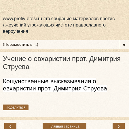
www.protiv-eresi.ru это собрание материалов против
лжеучений угрожающих чистоте православного
вероучения
▼
Учение о евхаристии прот. Димитрия
Струева
Кощунственные высказывания о
евхаристии прот. Димитрия Струева
Поделиться
‹
›
Главная страница