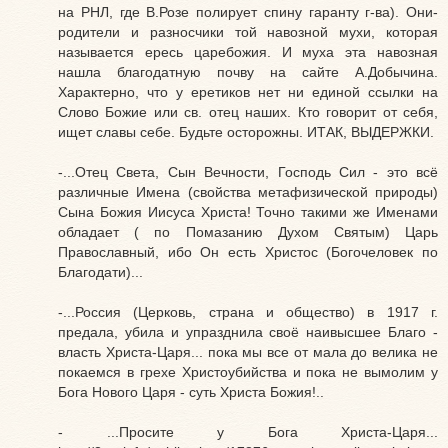
на РНЛ, где В.Розе полирует спину гаранту г-ва). Они-
родители и разносчики той навозной мухи, которая
называется ересь царебожия. И муха эта навозная
нашла благодатную почву на сайте А.Добычина.
Характерно, что у еретиков нет ни единой ссылки на
Слово Божие или св. отец наших. Кто говорит от себя,
ищет славы себе. Будьте осторожны. ИТАК, ВЫДЕРЖКИ.
-...Отец Света, Сын Вечности, Господь Сил - это всё
различные Имена (свойства метафизической природы)
Сына Божия Иисуса Христа! Точно такими же Именами
обладает ( по Помазанию Духом Святым) Царь
Православный, ибо Он есть Христос (Богочеловек по
Благодати)...
-...Россия (Церковь, страна и общество) в 1917 г.
предала, убила и упразднила своё наивысшее Благо -
власть Христа-Царя... пока мы все от мала до велика не
покаемся в грехе Христоубийства и пока не вымолим у
Бога Нового Царя - суть Христа Божия!..
- ...Просите у Бога Христа-Царя...