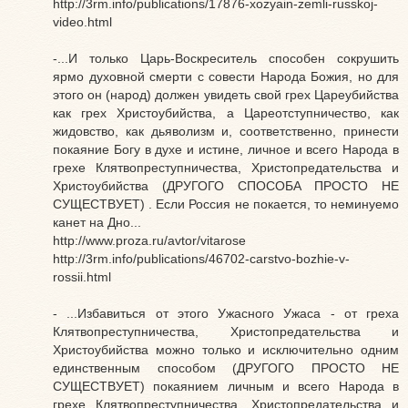
http://3rm.info/publications/17876-xozyain-zemli-russkoj-
video.html
-...И только Царь-Воскреситель способен сокрушить
ярмо духовной смерти с совести Народа Божия, но для
этого он (народ) должен увидеть свой грех Цареубийства
как грех Христоубийства, а Цареотступничество, как
жидовство, как дьяволизм и, соответственно, принести
покаяние Богу в духе и истине, личное и всего Народа в
грехе Клятвопреступничества, Христопредательства и
Христоубийства (ДРУГОГО СПОСОБА ПРОСТО НЕ
СУЩЕСТВУЕТ) . Если Россия не покается, то неминуемо
канет на Дно...
http://www.proza.ru/avtor/vitarose
http://3rm.info/publications/46702-carstvo-bozhie-v-
rossii.html
- ...Избавиться от этого Ужасного Ужаса - от греха
Клятвопреступничества, Христопредательства и
Христоубийства можно только и исключительно одним
единственным способом (ДРУГОГО ПРОСТО НЕ
СУЩЕСТВУЕТ) покаянием личным и всего Народа в
грехе Клятвопреступничества, Христопредательства и