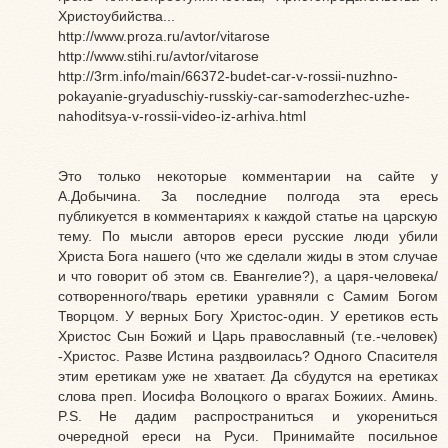
Христоубийства...
http://www.proza.ru/avtor/vitarose
http://www.stihi.ru/avtor/vitarose
http://3rm.info/main/66372-budet-car-v-rossii-nuzhno-
pokayanie-gryaduschiy-russkiy-car-samoderzhec-uzhe-
nahoditsya-v-rossii-video-iz-arhiva.html
Это только некоторые комментарии на сайте у
А.Добычина. За последние полгода эта ересь
публикуется в комментариях к каждой статье на царскую
тему. По мысли авторов ереси русские люди убили
Христа Бога нашего (что же сделали жиды в этом случае
и что говорит об этом св. Евангелие?), а царя-человека/
сотворенного/тварь еретики уравняли с Самим Богом
Творцом. У верных Богу Христос-один. У еретиков есть
Христос Сын Божий и Царь православный (т.е.-человек)
-Христос. Разве Истина раздвоилась? Одного Спасителя
этим еретикам уже не хватает. Да сбудутся на еретиках
слова преп. Иосифа Волоцкого о врагах Божиих. Аминь.
P.S. Не дадим распространиться и укорениться
очередной ереси на Руси. Принимайте посильное