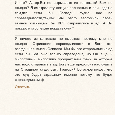
И что? Автор,Вы же вырываете из контекста! Вам не
стыдно? Я смотрел эту лекцию полностью и речь идет о
том,что если бы Господь судил нас по
справедливости,так,как мы этого заслужили своей
земной жизнью,мы бы ВСЕ отправились в ад. А Вы
показали кусочек,не показав сути."
________________________
Я ничего из контекста не вырывал поэтому мне не
стыдно. Отрицание справедливости в Боге это
всегдашняя мысль Осипова. Мы бы все отправились в ад
если бы Бог был только справедлив, но Он еще и
милостивый, милостиво прощает нам грехи за которые
нас надо отправить в ад. Богу еще предстоит нас судить
на Страшном суде, свят. Григорий Богослов пишет, что
это суд будет страшным именно потому что будет
справедливым.ф
Ответить