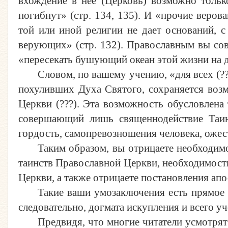
вхождение в нее (Церковь) возможно толь
погибнут» (стр. 134, 135). И «прочие веров
той или иной религии не дает оснований, с
верующих» (стр. 132). Православным вы сове
«пересекать бушующий океан этой жизни на до
Словом, по вашему учению, «для всех (??
похуливших Духа Святого, сохраняется возм
Церкви (???). Эта возможность обусловлена 
совершающий лишь священнодействие Таинс
гордость, самопревозношения человека, ожест
Таким образом, вы отрицаете необходим
таинств Православной Церкви, необходимост
Церкви, а также отрицаете постановления ап
Такие ваши умозаключения есть прямое с
следовательно, догмата искупления и всего у
Предвидя, что многие читатели усмотр