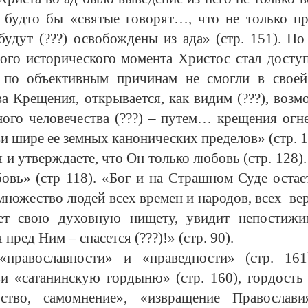
, будто бы «святые говорят…, что не только п
 будут (???) освобождены из ада» (стр. 151). 
того исторического момента Христос стал доступ
 по объективным причинам не смогли в своей
а Крещения, открывается, как видим (???), воз
тного человечества (???) – путем… крещения огнем
 шире ее земных канонических пределов» (стр. 1
я и утверждаете, что Он только любовь (стр. 128
бовь» (стр 118). «Бог и на Страшном Суде остае
ножество людей всех времен и народов, всех
вер
нает свою духовную нищету, увидит непости
ред Ним – спасется (???)!» (стр. 90).
«православности» и «праведности» (стр. 16
и «сатанинскую гордыню» (стр. 160), гордость 
ество, самомнение», «извращение Православ