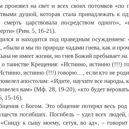
произвел на свет и всех своих потомков «по 
ртвыми душой, которая стала принадлежать к о
 смерть царствовала посредством одного», «
рти» (Рим. 5, 16-21).
дился и находится под праведным осуждением: 
, «были и мы по природе чадами гнева, как и про
на не имеет жизни, но гнев Божий пребывает на н
о таинстве Крещения: «Истинно, истинно (!!!) г
тинно, истинно (!!!) говорю…, если кто не роди
 повелел апостолам: «Идите, научите все народы, 
овелел вам» (Мф. 28, 19-20), «кто будет веровать 
, 15-16).
бщения с Богом.
Это общение потерял весь род 
существ погибших. Погибель – удел всех людей, 
 «Сниду к сыну моему, сетуя, во ад», – говорит