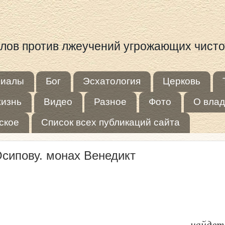
иалов против лжеучений угрожающих чист
риалы
Бог
Эсхатология
Церковь
жизнь
Видео
Разное
Фото
О влад
ское
Список всех публикаций сайта
сипову. монах Венедикт
найдет ли веру на зем