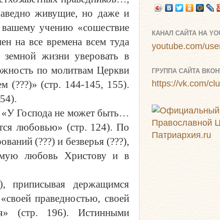
раведно живущие, но даже и
По вашему учению «сошествие
КАНАЛ САЙТА НА Y
ен на все времена всем туда
youtube.com/user
 земной жизни уверовать в
можность по молитвам Церкви
ГРУППА САЙТА ВКОН
 (???)» (стр. 144-145, 155).
https://vk.com/c
54).
). «У Господа не может быть…
тся любовью» (стр. 124). По
ований (???) и безверья (???),
жимую любовь Христову и в
1), приписывая держащимся
«своей праведностью, своей
ия» (стр. 196). Истинными