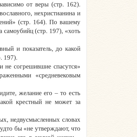
ависимо от веры (стр. 162).
вославного, нехристианина и
ений» (стр. 164). По вашему
а самоубийц (стр. 197), «хоть
вный и показатель, до какой
. 197).
и не согрешившие спасутся»
араженными «средневековым
дите, желание его – то есть
какой крестный не может за
мых, недвусмысленных словах
 будто бы «не утверждают, что