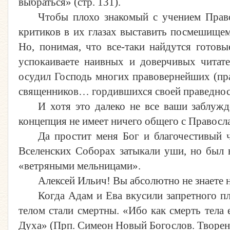
выбраться» (стр. 131).
Чтобы плохо знакомый с учением Прав
критиков в их глазах выставить посмешищем,
Но, понимая, что все-таки найдутся готовы
успокаиваете наивных и доверчивых читате
осудил Господь многих правовернейших (пра
священников… гордившихся своей праведност
И хотя это далеко не все ваши заблужд
концепция не имеет ничего общего с Правосл
Да простит меня Бог и благочестивый ч
Вселенских Соборах затыкали уши, но был в
«ветряными мельницами».
Алексей Ильич! Вы абсолютно не знаете н
Когда Адам и Ева вкусили запретного пло
телом стали смертны. «Ибо как смерть тела 
Духа» (Прп. Симеон Новый Богослов. Творения,