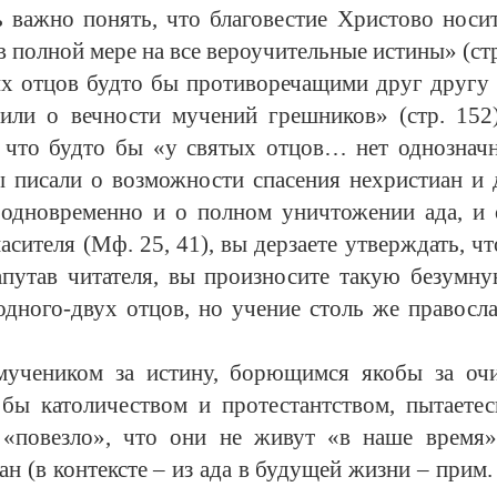
ь важно понять, что благовестие Христово носи
 полной мере на все вероучительные истины» (стр
ых отцов будто бы противоречащими друг другу и
или о вечности мучений грешников» (стр. 152
е, что будто бы «у святых отцов… нет однознач
ы писали о возможности спасения нехристиан и д
 одновременно и о полном уничтожении ада, и
асителя (Мф. 25, 41), вы дерзаете утверждать, ч
апутав читателя, вы произносите такую безумну
одного-двух отцов, но учение столь же правосла
 мучеником за истину, борющимся якобы за оч
 бы католичеством и протестантством, пытаете
«повезло», что они не живут «в наше время»
 (в контексте – из ада в будущей жизни – прим. с