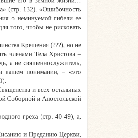
нявшие его в земной жизни…
ва» (стр. 132). «Ошибочность
ения о неминуемой гибели ее
ля того, чтобы не рисковать
инства Крещения (???), но не
ать членами Тела Христова –
дь, а не священнослужитель,
 в вашем понимании, – «это
0).
Священства и всех остальных
той Соборной и Апостольской
ного греха (стр. 40-49), а,
Писанию и Преданию Церкви,