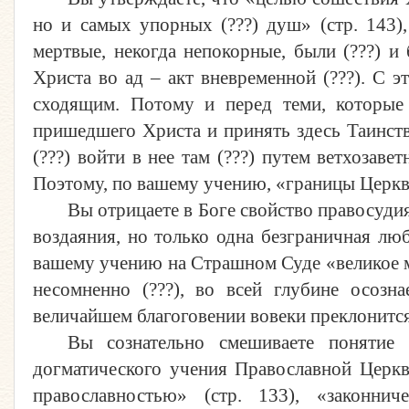
но и самых упорных (???) душ» (стр. 143)
мертвые, некогда непокорные, были (???) и
Христа во ад – акт вневременной (???). С э
сходящим. Потому и перед теми, которые
пришедшего Христа и принять здесь Таинств
(???) войти в нее там (???) путем ветхозаве
Поэтому, по вашему учению, «границы Церкви
Вы отрицаете в Боге свойство правосуди
воздаяния, но только одна безграничная лю
вашему учению на Страшном Суде «великое м
несомненно (???), во всей глубине осоз
величайшем благоговении вовеки преклонится п
Вы сознательно смешиваете понятие 
догматического учения Православной Церкв
православностью» (стр. 133), «законнич