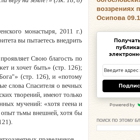
воззрениях 
Осипова 09.1
нского монастыря, 2011 г.)
оритета
в
ы пытаетесь внедрить
Получат
публика
электронн
 проявляет Свою благость по
ет и хочет быть» (стр. 126);
ога"» (стр. 126), и «потому
ные слова Спасителя о вечных
Подпис
ских творений, имеют только
нных мучений: «хотя геена и
Powered by
й опыт тьмы внешней, хотя бы
ПОИСК ПО ЭТОМУ Б
121).
ветхозаветных праведников…,