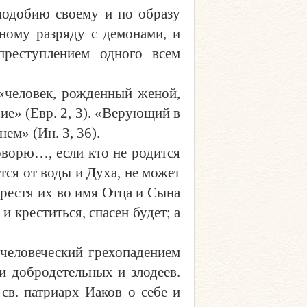
подобию своему и по образу
дному разряду с демонами, и
преступлением одного всем
«человек, рожденный женой,
чие» (Евр. 2, 3). «Верующий в
ем» (Ин. 3, 36).
оворю…, если кто не родится
тся от воды и Духа, не может
крестя их во имя Отца и Сына
и креститься, спасен будет; а
человеческий грехопадением
и добродетельных и злодеев.
 св. патриарх Иаков о себе и