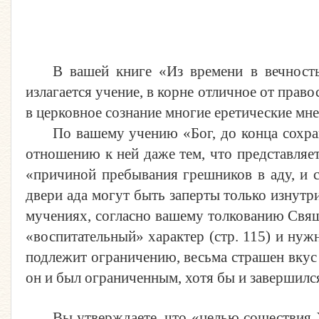
В
в
ашей книге «Из времени в вечность
излагается учение, в корне отличное от прав
в церковное сознание многие еретические мне
По
в
ашему учению «Бог, до конца сохра
отношению к ней даже тем, что представляет 
«причиной пребывания грешников в аду, и са
двери ада могут быть заперты только изнутри
мучениях, согласно вашему толкованию Свящ
«воспитательный» характер (стр. 115) и нуж
подлежит ограничению, весьма страшен вкус 
он и был ограниченным, хотя бы и завершился
Вы утверждаете, что «целью сошествия 