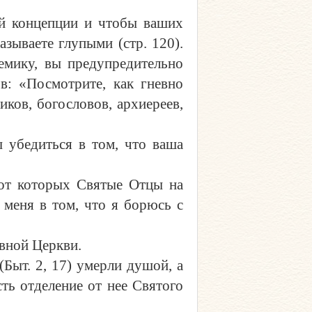
ей концепции и чтобы ваших
зываете глупыми (стр. 120).
лемику, вы предупредительно
в: «Посмотрите, как гневно
ков, богословов, архиереев,
ы убедиться в том, что ваша
, от которых Святые Отцы на
 меня в том, что я борюсь с
авной Церкви.
(Быт. 2, 17) умерли душой, а
сть отделение от нее Святого