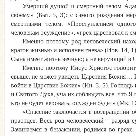
Умерший душой и смертный телом Адам 
своему» (Быт. 5, 3): с самого рождения ме
смертными телом. «Преступлением одного
человекам осуждение», «грех царствовал к сме
Именно поэтому род человеческий нахо
краток жизнью и исполнен гнева» (Иов. 14, 1)
Сына имеет жизнь вечную; а не верующий в Сы
Именно поэтому Иисус Христос говорит 
свыше, не может увидеть Царствия Божия… Ис
войти в Царствие Божие» (Ин. 3, 5). Господь
и Святого Духа, уча их соблюдать все, что Я п
кто не будет веровать, осужден будет» (Мк. 16
«Спасение заключается в возвращении о
праотцев. Весь род человеческий – разряд 
Зачинаемся в беззаконии, родимся во грехе.