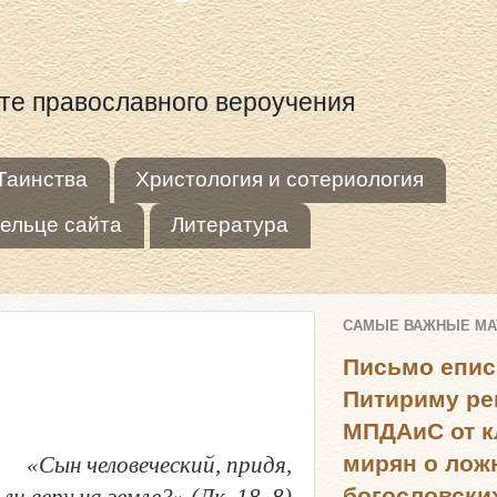
оте православного вероучения
Таинства
Христология и сотериология
ельце сайта
Литература
САМЫЕ ВАЖНЫЕ М
Письмо епис
Питириму ре
МПДАиС от к
мирян о лож
«Сын человеческий, придя,
богословски
ле?» (Лк. 18, 8)