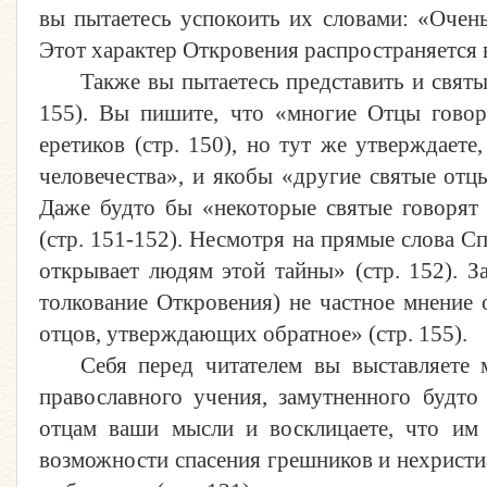
вы пытаетесь успокоить их словами: «Очен
Этот характер Откровения распространяется в
Также вы пытаетесь представить и свят
155). Вы пишите, что «многие Отцы говор
еретиков (стр. 150), но тут же утверждает
человечества», и якобы «другие святые отц
Даже будто бы «некоторые святые говорят
(стр. 151-152). Несмотря на прямые слова Сп
открывает людям этой тайны» (стр. 152). З
толкование Откровения) не частное мнение 
отцов, утверждающих обратное» (стр. 155).
Себя перед читателем вы выставляете
православного учения, замутненного будто
отцам ваши мысли и восклицаете, что им 
возможности спасения грешников и нехристиан