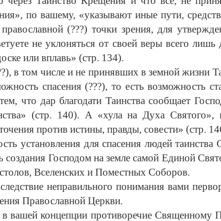
ко через Таинство Крещения и что все, не при
ания», по вашему, «указывают иные пути, средст
 православной (???) точки зрения, для утвержд
туете не уклоняться от своей веры всего лишь д
ске или вплавь» (стр. 134).
?), в том числе и не принявших в земной жизни Та
ожность спасения (???), то есть возможность ст
тем, что дар благодати Таинства сообщает Госпо
тва» (стр. 140). А «хула на Духа Святого»,
очения против истины, правды, совести» (стр. 14
ость установления для спасения людей таинства 
ь создания Господом на земле самой Единой Свя
остолов, Вселенских и Поместных Соборов.
ледствие неправильного понимания вами первород
чения Православной Церкви.
ят в вашей концепции противоречие Священному 