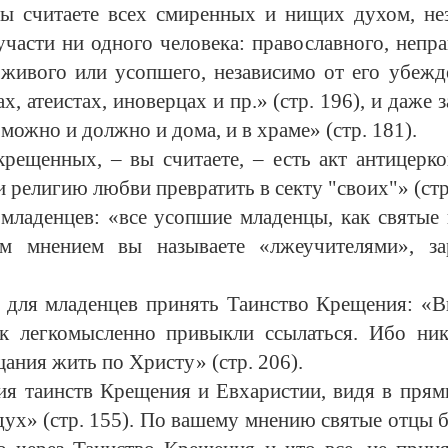
ы считаете всех смиренных и нищих духом, нез
части ни одного человека: православного, непра
, живого или усопшего, независимо от его убежд
, атеистах, иноверцах и пр.» (стр. 196), и даже з
можно и должно и дома, и в храме» (стр. 181).
крещенных, – вы считаете, – есть акт антицерко
 религию любви превратить в секту "своих"» (стр
младенцев: «все усопшие младенцы, как святые 
им мнением вы называете «лжеучителями», з
для младенцев принять Таинство Крещения: «Ви
ак легкомысленно привыкли ссылаться. Ибо ни
щания жить по Христу» (стр. 206).
ия таинств Крещения и Евхаристии, видя в пря
 а дух» (стр. 155). По вашему мнению святые отцы