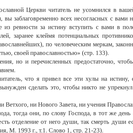
ославной Церкви читатель не усомнился в ваш
 вы заблаговременно всех несогласных с вами на
е из ревности за истину вступить с вами в по
лей, заранее клеймя потенциальных противнико
вославнейших), по человеческим меркам, законни
ью, своей православностью» (стр. 133).
ения, но и перечисленных предостаточно, чтоб
авием.
итатель, что я привел все эти хулы на истину
ынужден сделать это, чтобы никто не упрекнул
и Ветхого, ни Нового Завета, ни учения Правосл
да, тогда они, по слову Господа, в тот же день 
есть отделение от него души, так смерть души е
 М. 1993 г., т.1. Слово 1, стр. 21-23).