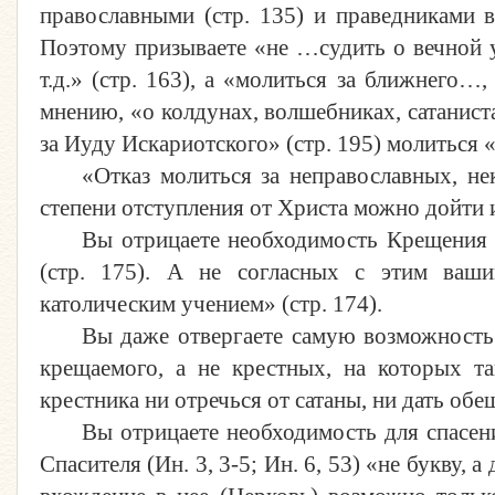
православными (стр. 135) и праведниками в
Поэтому призываете «не …судить о вечной у
т.д.» (стр. 163), а «молиться за ближнего…
мнению, «о колдунах, волшебниках, сатанистах
за Иуду Искариотского» (стр. 195) молиться «
«Отказ молиться за неправославных, не
степени отступления от Христа можно дойти и
Вы отрицаете необходимость Крещения 
(стр. 175). А не согласных с этим ваш
католическим учением» (стр. 174).
Вы даже отвергаете самую возможность 
крещаемого, а не крестных, на которых т
крестника ни отречься от сатаны, ни дать обе
Вы отрицаете необходимость для спасен
Спасителя (Ин. 3, 3-5; Ин. 6, 53) «не букву,