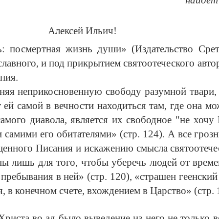
Алексей Ильич!
: посмертная жизнь души» (Издательство Срете
ославного, и под прикрытием святоотеческого авт
ния.
няя неприкосновенную свободу разумной твари,
ей самой в вечности находиться там, где она мож
мого диавола, является их свободное "не хочу Б
 самими его обитателями» (стр. 124). А все гроз
енного Писания и искажению смысла святоотече
ны лишь для того, чтобы уберечь людей от време
пребывания в ней» (стр. 120), «страшен геенски
, в конечном счете, вхождением в Царство» (стр. 
Христа во ад было выведение из него не только 