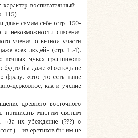
т характер воспитательный…
. 115).
 даже самим себе (стр. 150-
) и невозможности спасения
ного учения о вечной участи
аже всех людей» (стр. 154).
 о вечных муках грешников»
то будто бы даже «Господь не
ю фразу: «это (то есть ваше
вно-церковное, как и учение
ищение древнего восточного
сь приписать многим святым
. «За их убеждение (???) о
ост.) – из еретиков бы им не