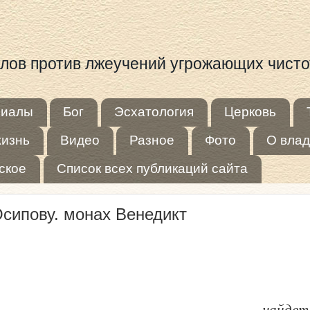
иалов против лжеучений угрожающих чист
риалы
Бог
Эсхатология
Церковь
жизнь
Видео
Разное
Фото
О влад
ское
Список всех публикаций сайта
сипову. монах Венедикт
найдет ли веру на зем