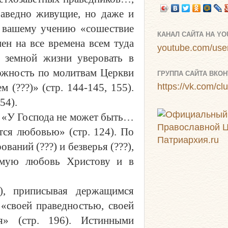
раведно живущие, но даже и
По вашему учению «сошествие
КАНАЛ САЙТА НА Y
ен на все времена всем туда
youtube.com/user
 земной жизни уверовать в
можность по молитвам Церкви
ГРУППА САЙТА ВКОН
 (???)» (стр. 144-145, 155).
https://vk.com/c
54).
). «У Господа не может быть…
тся любовью» (стр. 124). По
ований (???) и безверья (???),
жимую любовь Христову и в
1), приписывая держащимся
«своей праведностью, своей
ия» (стр. 196). Истинными