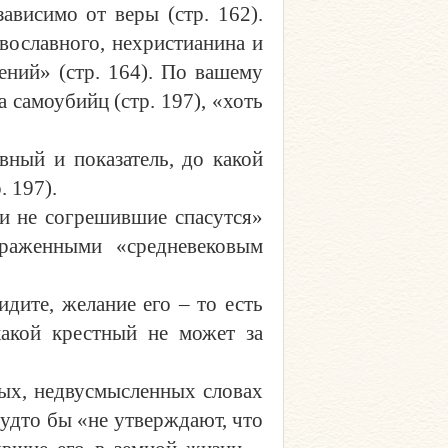
ависимо от веры (стр. 162).
вославного, нехристианина и
ений» (стр. 164). По вашему
а самоубийц (стр. 197), «хоть
вный и показатель, до какой
. 197).
и не согрешившие спасутся»
араженными «средневековым
дите, желание его – то есть
какой крестный не может за
мых, недвусмысленных словах
 будто бы «не утверждают, что