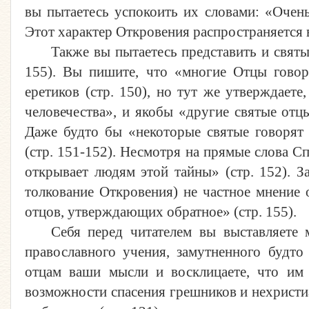
вы пытаетесь успокоить их словами: «Очен
Этот характер Откровения распространяется в
Также вы пытаетесь представить и свят
155). Вы пишите, что «многие Отцы говор
еретиков (стр. 150), но тут же утверждает
человечества», и якобы «другие святые отц
Даже будто бы «некоторые святые говорят
(стр. 151-152). Несмотря на прямые слова Сп
открывает людям этой тайны» (стр. 152). З
толкование Откровения) не частное мнение 
отцов, утверждающих обратное» (стр. 155).
Себя перед читателем вы выставляете
православного учения, замутненного будто
отцам ваши мысли и восклицаете, что им 
возможности спасения грешников и нехристиан