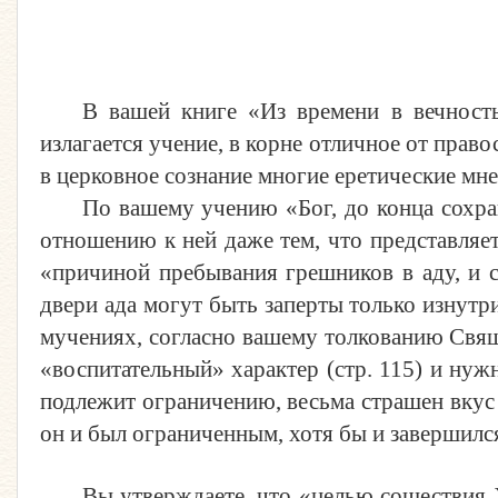
В
в
ашей книге «Из времени в вечность
излагается учение, в корне отличное от прав
в церковное сознание многие еретические мне
По
в
ашему учению «Бог, до конца сохра
отношению к ней даже тем, что представляет 
«причиной пребывания грешников в аду, и са
двери ада могут быть заперты только изнутри
мучениях, согласно вашему толкованию Свящ
«воспитательный» характер (стр. 115) и нуж
подлежит ограничению, весьма страшен вкус 
он и был ограниченным, хотя бы и завершился
Вы утверждаете, что «целью сошествия 