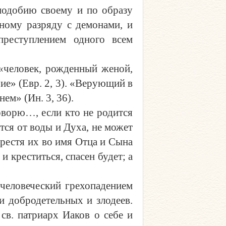
подобию своему и по образу
дному разряду с демонами, и
преступлением одного всем
«человек, рожденный женой,
чие» (Евр. 2, 3). «Верующий в
ем» (Ин. 3, 36).
оворю…, если кто не родится
тся от воды и Духа, не может
крестя их во имя Отца и Сына
и креститься, спасен будет; а
человеческий грехопадением
и добродетельных и злодеев.
 св. патриарх Иаков о себе и