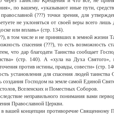
ко через Таинство Крещения и что все, не при
ания», по вашему, «указывают иные пути, средст
 православной (???) точки зрения, для утвержд
туете не уклоняться от своей веры всего лишь д
ске или вплавь» (стр. 134).
?), в том числе и не принявших в земной жизни Та
ожность спасения (???), то есть возможность ст
тем, что дар благодати Таинства сообщает Госпо
тва» (стр. 140). А «хула на Духа Святого»,
очения против истины, правды, совести» (стр. 14
ость установления для спасения людей таинства 
ь создания Господом на земле самой Единой Свя
остолов, Вселенских и Поместных Соборов.
ледствие неправильного понимания вами первород
чения Православной Церкви.
ят в вашей концепции противоречие Священному 