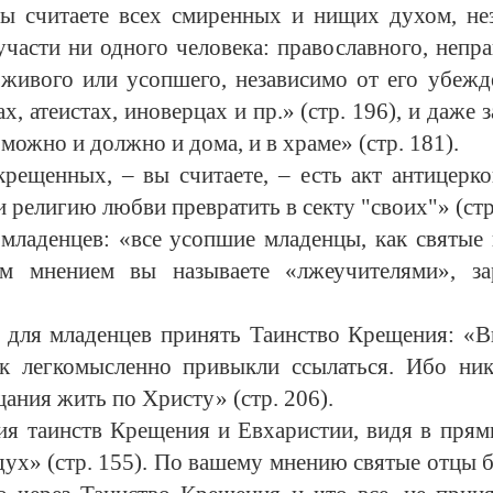
ы считаете всех смиренных и нищих духом, нез
части ни одного человека: православного, непра
, живого или усопшего, независимо от его убежд
, атеистах, иноверцах и пр.» (стр. 196), и даже з
можно и должно и дома, и в храме» (стр. 181).
крещенных, – вы считаете, – есть акт антицерко
 религию любви превратить в секту "своих"» (стр
младенцев: «все усопшие младенцы, как святые 
им мнением вы называете «лжеучителями», з
для младенцев принять Таинство Крещения: «Ви
ак легкомысленно привыкли ссылаться. Ибо ни
щания жить по Христу» (стр. 206).
ия таинств Крещения и Евхаристии, видя в пря
 а дух» (стр. 155). По вашему мнению святые отцы