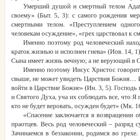
Умерший душой и смертный телом Адам 
своему» (Быт. 5, 3): с самого рождения ме
смертными телом. «Преступлением одного
человекам осуждение», «грех царствовал к сме
Именно поэтому род человеческий нахо
краток жизнью и исполнен гнева» (Иов. 14, 1)
Сына имеет жизнь вечную; а не верующий в Сы
Именно поэтому Иисус Христос говорит 
свыше, не может увидеть Царствия Божия… Ис
войти в Царствие Божие» (Ин. 3, 5). Господь
и Святого Духа, уча их соблюдать все, что Я п
кто не будет веровать, осужден будет» (Мк. 16
«Спасение заключается в возвращении о
праотцев. Весь род человеческий – разряд 
Зачинаемся в беззаконии, родимся во грехе.