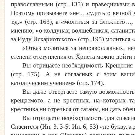
православными (стр. 135) и праведниками в
Поэтому призываете «не …судить о вечной у
т.д.» (стр. 163), а «молиться за ближнего…
мнению, «о колдунах, волшебниках, сатанистах
за Иуду Искариотского» (стр. 195) молиться «
«Отказ молиться за неправославных, не
степени отступления от Христа можно дойти и
Вы отрицаете необходимость Крещения 
(стр. 175). А не согласных с этим ваш
католическим учением» (стр. 174).
Вы даже отвергаете самую возможность 
крещаемого, а не крестных, на которых т
крестника ни отречься от сатаны, ни дать обе
Вы отрицаете необходимость для спасен
Спасителя (Ин. 3, 3-5; Ин. 6, 53) «не букву,