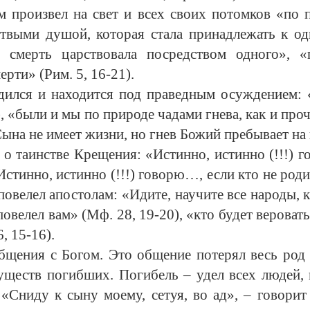
произвел на свет и всех своих потомков «по 
ртвыми душой, которая стала принадлежать к о
 смерть царствовала посредством одного», «
рти» (Рим. 5, 16-21).
дился и находится под праведным осуждением: 
, «были и мы по природе чадами гнева, как и про
на не имеет жизни, но гнев Божий пребывает на н
о таинстве Крещения: «Истинно, истинно (!!!) г
тинно, истинно (!!!) говорю…, если кто не роди
 повелел апостолам: «Идите, научите все народы, 
овелел вам» (Мф. 28, 19-20), «кто будет веровать 
, 15-16).
бщения с Богом.
Это общение потерял весь род 
существ погибших. Погибель – удел всех людей, 
 «Сниду к сыну моему, сетуя, во ад», – говорит