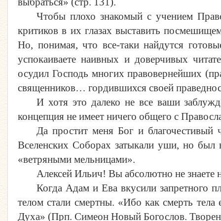
выбраться» (стр. 131).
Чтобы плохо знакомый с учением Прав
критиков в их глазах выставить посмешищем,
Но, понимая, что все-таки найдутся готовы
успокаиваете наивных и доверчивых читате
осудил Господь многих правовернейших (пра
священников… гордившихся своей праведност
И хотя это далеко не все ваши заблужд
концепция не имеет ничего общего с Правосл
Да простит меня Бог и благочестивый ч
Вселенских Соборах затыкали уши, но был в
«ветряными мельницами».
Алексей Ильич! Вы абсолютно не знаете н
Когда Адам и Ева вкусили запретного пло
телом стали смертны. «Ибо как смерть тела 
Духа» (Прп. Симеон Новый Богослов. Творения,