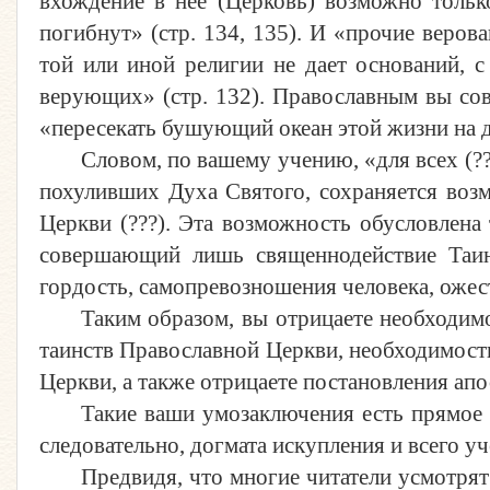
вхождение в нее (Церковь) возможно толь
погибнут» (стр. 134, 135). И «прочие веров
той или иной религии не дает оснований, с
верующих» (стр. 132). Православным вы сове
«пересекать бушующий океан этой жизни на до
Словом, по вашему учению, «для всех (??
похуливших Духа Святого, сохраняется возм
Церкви (???). Эта возможность обусловлена 
совершающий лишь священнодействие Таинс
гордость, самопревозношения человека, ожест
Таким образом, вы отрицаете необходим
таинств Православной Церкви, необходимост
Церкви, а также отрицаете постановления ап
Такие ваши умозаключения есть прямое с
следовательно, догмата искупления и всего у
Предвидя, что многие читатели усмотр