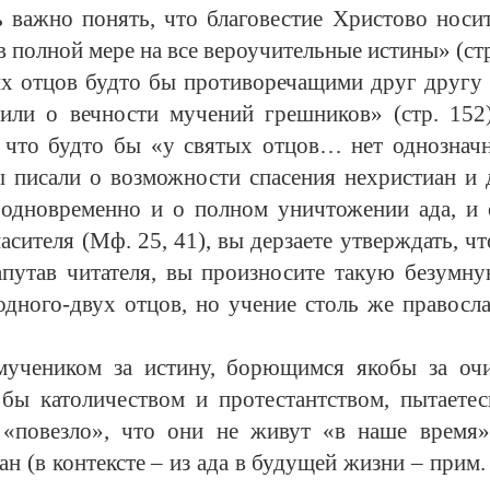
ь важно понять, что благовестие Христово носи
 полной мере на все вероучительные истины» (стр
ых отцов будто бы противоречащими друг другу и
или о вечности мучений грешников» (стр. 152
е, что будто бы «у святых отцов… нет однознач
ы писали о возможности спасения нехристиан и д
 одновременно и о полном уничтожении ада, и
асителя (Мф. 25, 41), вы дерзаете утверждать, ч
апутав читателя, вы произносите такую безумну
одного-двух отцов, но учение столь же правосла
 мучеником за истину, борющимся якобы за оч
 бы католичеством и протестантством, пытаете
«повезло», что они не живут «в наше время»
 (в контексте – из ада в будущей жизни – прим. с