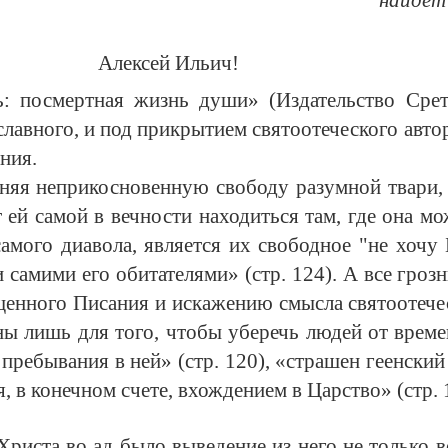
Алексей Ильич!
: посмертная жизнь души» (Издательство Срете
ославного, и под прикрытием святоотеческого авт
ния.
няя неприкосновенную свободу разумной твари,
ей самой в вечности находиться там, где она мож
мого диавола, является их свободное "не хочу Б
 самими его обитателями» (стр. 124). А все гроз
енного Писания и искажению смысла святоотече
ны лишь для того, чтобы уберечь людей от време
пребывания в ней» (стр. 120), «страшен геенски
, в конечном счете, вхождением в Царство» (стр. 
Христа во ад было выведение из него не только 