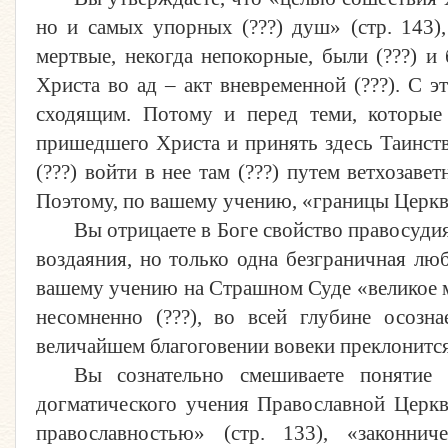
но и самых упорных (???) душ» (стр. 143)
мертвые, некогда непокорные, были (???) и
Христа во ад – акт вневременной (???). С э
сходящим. Потому и перед теми, которые
пришедшего Христа и принять здесь Таинств
(???) войти в нее там (???) путем ветхозаве
Поэтому, по вашему учению, «границы Церкви
Вы отрицаете в Боге свойство правосуди
воздаяния, но только одна безграничная лю
вашему учению на Страшном Суде «великое м
несомненно (???), во всей глубине осоз
величайшем благоговении вовеки преклонится п
Вы сознательно смешиваете понятие 
догматического учения Православной Церкв
православностью» (стр. 133), «законнич