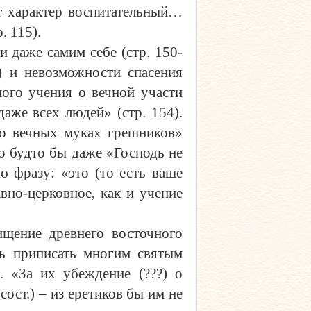
т характер воспитательный…
. 115).
 даже самим себе (стр. 150-
) и невозможности спасения
ного учения о вечной участи
аже всех людей» (стр. 154).
 о вечных муках грешников»
то будто бы даже «Господь не
ю фразу: «это (то есть ваше
вно-церковное, как и учение
ищение древнего восточного
сь приписать многим святым
. «За их убеждение (???) о
ост.) – из еретиков бы им не