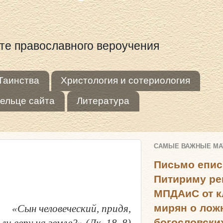
оте православного вероучения
Таинства
Христология и сотериология
ельце сайта
Литература
САМЫЕ ВАЖНЫЕ М
Письмо епис
Питириму ре
МПДАиС от к
мирян о лож
«Сын человеческий, придя,
богословски
ле?» (Лк. 18, 8)