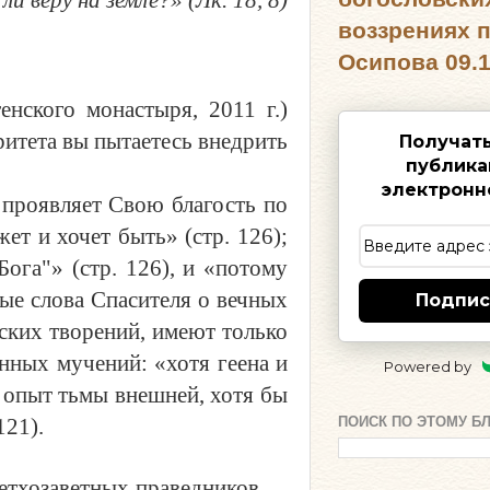
воззрениях 
Осипова 09.1
нского монастыря, 2011 г.)
оритета
в
ы пытаетесь внедрить
Получат
публика
электронн
 проявляет Свою благость по
ет и хочет быть» (стр. 126);
ога"» (стр. 126), и «потому
ные слова Спасителя о вечных
Подпис
ских творений, имеют только
нных мучений: «хотя геена и
Powered by
й опыт тьмы внешней, хотя бы
ПОИСК ПО ЭТОМУ Б
121).
ветхозаветных праведников…,