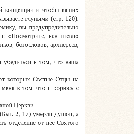
ей концепции и чтобы ваших
зываете глупыми (стр. 120).
лемику, вы предупредительно
в: «Посмотрите, как гневно
ков, богословов, архиереев,
ы убедиться в том, что ваша
, от которых Святые Отцы на
 меня в том, что я борюсь с
авной Церкви.
(Быт. 2, 17) умерли душой, а
сть отделение от нее Святого