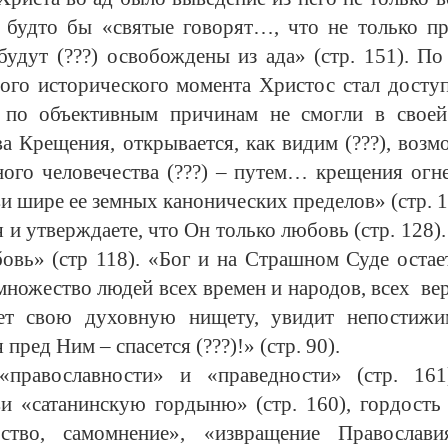
, будто бы «святые говорят…, что не только п
 будут (???) освобождены из ада» (стр. 151). 
того исторического момента Христос стал доступ
 по объективным причинам не смогли в своей
а Крещения, открывается, как видим (???), воз
тного человечества (???) – путем… крещения огнем
 шире ее земных канонических пределов» (стр. 1
я и утверждаете, что Он только любовь (стр. 128
бовь» (стр 118). «Бог и на Страшном Суде остае
ножество людей всех времен и народов, всех
вер
нает свою духовную нищету, увидит непости
ред Ним – спасется (???)!» (стр. 90).
«православности» и «праведности» (стр. 16
и «сатанинскую гордыню» (стр. 160), гордость 
ество, самомнение», «извращение Православ