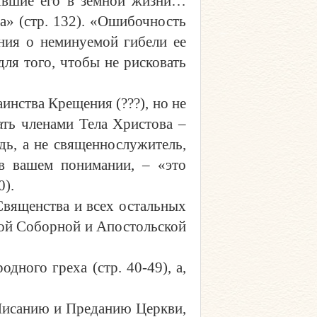
нявшие его в земной жизни…
ва» (стр. 132). «Ошибочность
ения о неминуемой гибели ее
ля того, чтобы не рисковать
инства Крещения (???), но не
ать членами Тела Христова –
дь, а не священнослужитель,
 в вашем понимании, – «это
0).
Священства и всех остальных
той Соборной и Апостольской
ного греха (стр. 40-49), а,
Писанию и Преданию Церкви,