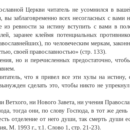
ославной Церкви читатель не усомнился в ваш
 вы заблаговременно всех несогласных с вами на
е из ревности за истину вступить с вами в по
лей, заранее клеймя потенциальных противнико
вославнейших), по человеческим меркам, законни
ью, своей православностью» (стр. 133).
ения, но и перечисленных предостаточно, чтоб
авием.
итатель, что я привел все эти хулы на истину
ынужден сделать это, чтобы никто не упрекнул
и Ветхого, ни Нового Завета, ни учения Правосл
да, тогда они, по слову Господа, в тот же день 
есть отделение от него души, так смерть души е
 М. 1993 г., т.1. Слово 1, стр. 21-23).