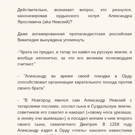
Действительно, возникает вопрос, кто рехнулся,
канонизировав ордынского холуя Александра
Ярославича (aka Невский)?
Даже ангажированная пропагандистская российская
Википедия вынуждена упомянуть:
-"брата он предал, и татар он навёл на русскую землю, и
вообще непонятно, за что его великим полководцем
считают."
- "Александр во время своей поездки в Орду
способствовал организации карательного похода против
своего брата"
- "В Новгород явился сам Александр Невский с
татарскими послами, сослал сына в Суздальскую землю,
советчиков его схватил и наказал («овому носа урезаша,
а иному очи выимаша») и посадил князем к ним второго
своего сына, семилетнего Дмитрия. В 1258 году
Александр ездил в Орду «чтить» ханского наместника