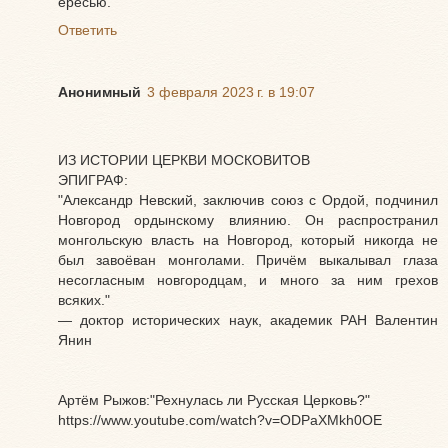
ересью.
Ответить
Анонимный
3 февраля 2023 г. в 19:07
ИЗ ИСТОРИИ ЦЕРКВИ МОСКОВИТОВ
ЭПИГРАФ:
"Александр Невский, заключив союз с Ордой, подчинил
Новгород ордынскому влиянию. Он распространил
монгольскую власть на Новгород, который никогда не
был завоёван монголами. Причём выкалывал глаза
несогласным новгородцам, и много за ним грехов
всяких."
— доктор исторических наук, академик РАН Валентин
Янин
Артём Рыжов:"Рехнулась ли Русская Церковь?"
https://www.youtube.com/watch?v=ODPaXMkh0OE