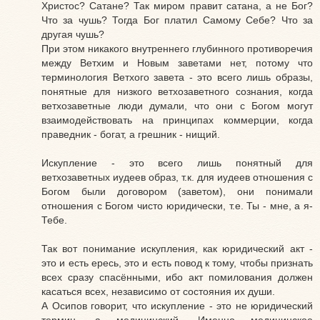
Христос? Сатане? Так миром правит сатана, а не Бог?
Что за чушь? Тогда Бог платил Самому Себе? Что за
другая чушь?
При этом никакого внутреннего глубинного противоречия
между Ветхим и Новым заветами нет, потому что
терминология Ветхого завета - это всего лишь образы,
понятные для низкого ветхозаветного сознания, когда
ветхозаветные люди думали, что они с Богом могут
взаимодействовать на принципах коммерции, когда
праведник - богат, а грешник - нищий.
Искупление - это всего лишь понятный для
ветхозаветных иудеев образ, т.к. для иудеев отношения с
Богом были договором (заветом), они понимали
отношения с Богом чисто юридически, т.е. Ты - мне, а я-
Тебе.
Так вот понимание искупления, как юридический акт -
это и есть ересь, это и есть повод к тому, чтобы признать
всех сразу спасёнными, ибо акт помилования должен
касаться всех, независимо от состояния их души.
А Осипов говорит, что искупление - это не юридический
термин, а медицинский. Именно медицинское