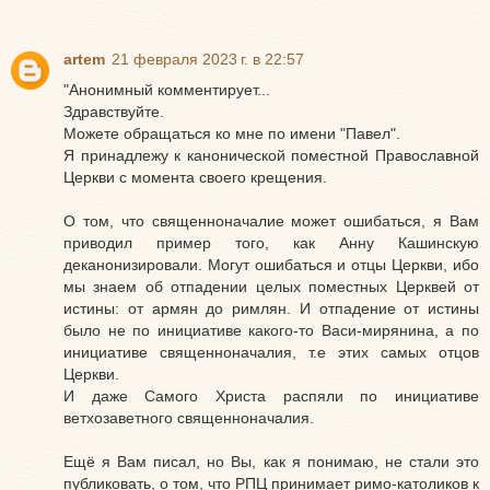
artem
21 февраля 2023 г. в 22:57
"Анонимный комментирует...
Здравствуйте.
Можете обращаться ко мне по имени "Павел".
Я принадлежу к канонической поместной Православной
Церкви с момента своего крещения.
О том, что священноначалие может ошибаться, я Вам
приводил пример того, как Анну Кашинскую
деканонизировали. Могут ошибаться и отцы Церкви, ибо
мы знаем об отпадении целых поместных Церквей от
истины: от армян до римлян. И отпадение от истины
было не по инициативе какого-то Васи-мирянина, а по
инициативе священноначалия, т.е этих самых отцов
Церкви.
И даже Самого Христа распяли по инициативе
ветхозаветного священноначалия.
Ещё я Вам писал, но Вы, как я понимаю, не стали это
публиковать, о том, что РПЦ принимает римо-католиков к