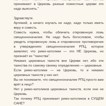
принимают в Церковь разные поместные церкви это
надо выяснять."
Здравствуте.
Артемий, а ничего изучать не надо, надо только иметь
веру и совесть.
Совесть нужна, чтобы обличить откровенную ложь
священноначалия. Не надо быть богословом, чтобы
увидеть откровенную ложь и откровенное противоречие
в утверждениях священноначалия РПЦ, которое
заявляет, что римо-католики — это НЕ Церковь, но
признаёт их "таинства".
Никаких церковных таинств вне Церкви нет, ибо эти
таинства по самому своему определению — церковные.
Если римо-католики — не Церковь, то и никаких
церковных таинств у них нет.
Вы не понимаете, что священноначалие РПЦ просто вам
врёт в лицо?
Нет у римо-католиков церковных таинств, если они не
Церковь.
Так почему РПЦ принимает римо-католиков в СУЩЕМ
САНЕ?