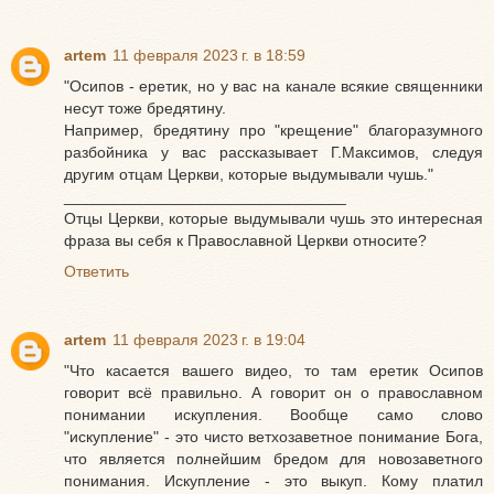
artem
11 февраля 2023 г. в 18:59
"Осипов - еретик, но у вас на канале всякие священники
несут тоже бредятину.
Например, бредятину про "крещение" благоразумного
разбойника у вас рассказывает Г.Максимов, следуя
другим отцам Церкви, которые выдумывали чушь."
________________________________
Отцы Церкви, которые выдумывали чушь это интересная
фраза вы себя к Православной Церкви относите?
Ответить
artem
11 февраля 2023 г. в 19:04
"Что касается вашего видео, то там еретик Осипов
говорит всё правильно. А говорит он о православном
понимании искупления. Вообще само слово
"искупление" - это чисто ветхозаветное понимание Бога,
что является полнейшим бредом для новозаветного
понимания. Искупление - это выкуп. Кому платил