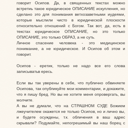
говорит Осипов. Да, в священных текстах можно
встретиь такое юридическое ОПИСАНИЕ искупления, но
сделано это для понимания ветхозаветными иудеями,
которые мыслили чисто в юридической плоскости
относительно отношений с Богом. Так вот, да, есть в
текстах юридическое ОПИСАНИЕ, но это только
ОПИСАНИЕ, это только ОБРАЗ, а не суть.
Личное спасение человека - это медицинское
понимание, а не юридическое. И Осипов об этом и
говорит.
Осипов - еретик, только не надо все его слова
записыватьв ересь.
Если вы так уверены в себе, что публично обвиняете
Осипова, так опубликуйте мои комментарии, и докажите,
что я пишу бред. Но вы не хотите меня опровергать, вы
молчите.
А вы не думали, что на СТРАШНОМ СУДЕ Божием
лжеучителем окажется не только Осипов, но и лично вы,
и будете осуждены, т.к. обличения в ваш адрес
скрывали? Подумайте, непогрешимый вы наш борец с