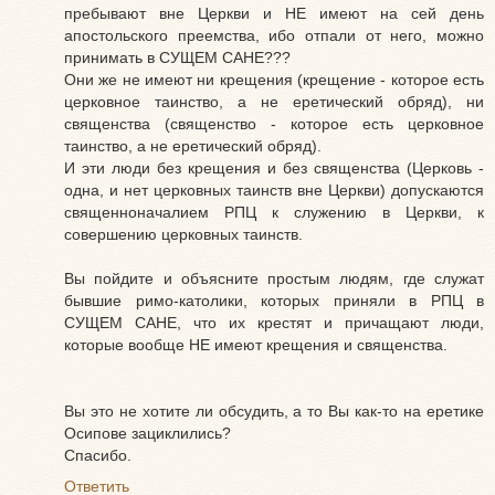
пребывают вне Церкви и НЕ имеют на сей день
апостольского преемства, ибо отпали от него, можно
принимать в СУЩЕМ САНЕ???
Они же не имеют ни крещения (крещение - которое есть
церковное таинство, а не еретический обряд), ни
священства (священство - которое есть церковное
таинство, а не еретический обряд).
И эти люди без крещения и без священства (Церковь -
одна, и нет церковных таинств вне Церкви) допускаются
священноначалием РПЦ к служению в Церкви, к
совершению церковных таинств.
Вы пойдите и объясните простым людям, где служат
бывшие римо-католики, которых приняли в РПЦ в
СУЩЕМ САНЕ, что их крестят и причащают люди,
которые вообще НЕ имеют крещения и священства.
Вы это не хотите ли обсудить, а то Вы как-то на еретике
Осипове зациклились?
Спасибо.
Ответить