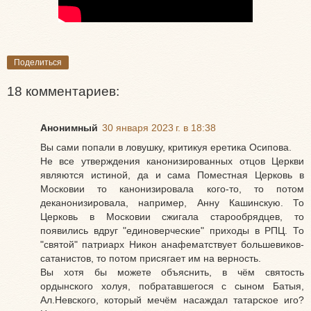
Поделиться
18 комментариев:
Анонимный
30 января 2023 г. в 18:38
Вы сами попали в ловушку, критикуя еретика Осипова.
Не все утверждения канонизированных отцов Церкви
являются истиной, да и сама Поместная Церковь в
Московии то канонизировала кого-то, то потом
деканонизировала, например, Анну Кашинскую. То
Церковь в Московии сжигала старообрядцев, то
появились вдруг "единоверческие" приходы в РПЦ. То
"святой" патриарх Никон анафематствует большевиков-
сатанистов, то потом присягает им на верность.
Вы хотя бы можете объяснить, в чём святость
ордынского холуя, побратавшегося с сыном Батыя,
Ал.Невского, который мечём насаждал татарское иго?