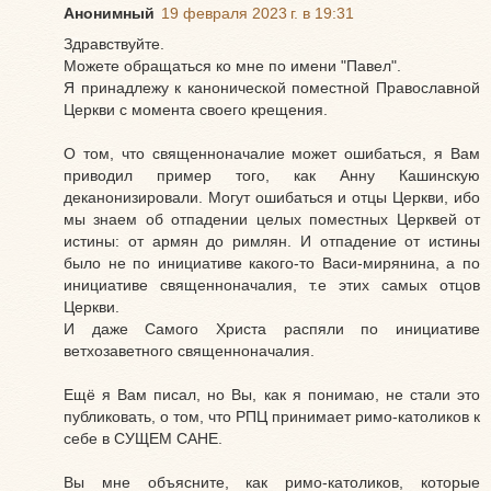
Анонимный
19 февраля 2023 г. в 19:31
Здравствуйте.
Можете обращаться ко мне по имени "Павел".
Я принадлежу к канонической поместной Православной
Церкви с момента своего крещения.
О том, что священноначалие может ошибаться, я Вам
приводил пример того, как Анну Кашинскую
деканонизировали. Могут ошибаться и отцы Церкви, ибо
мы знаем об отпадении целых поместных Церквей от
истины: от армян до римлян. И отпадение от истины
было не по инициативе какого-то Васи-мирянина, а по
инициативе священноначалия, т.е этих самых отцов
Церкви.
И даже Самого Христа распяли по инициативе
ветхозаветного священноначалия.
Ещё я Вам писал, но Вы, как я понимаю, не стали это
публиковать, о том, что РПЦ принимает римо-католиков к
себе в СУЩЕМ САНЕ.
Вы мне объясните, как римо-католиков, которые