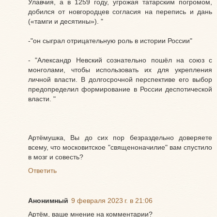
Улавчия, а в 1259 году, угрожая татарским погромом,
добился от новгородцев согласия на перепись и дань
(«тамги и десятины»). "
-"он сыграл отрицательную роль в истории России"
- "Александр Невский сознательно пошёл на союз с
монголами, чтобы использовать их для укрепления
личной власти. В долгосрочной перспективе его выбор
предопределил формирование в России деспотической
власти. "
Артёмушка, Вы до сих пор безраздельно доверяете
всему, что московитское "священоначилие" вам спустило
в мозг и совесть?
Ответить
Анонимный
9 февраля 2023 г. в 21:06
Артём, ваше мнение на комментарии?