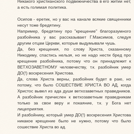
Никакого христианского подвижничества в его житии нет,
а есть голимая политика.
Осипов - еретик, но у вас на канале всякие священники
несут тоже бредятину.
Например, бредятину про "крещение" благоразумного
разбойника у вас рассказывает Г.Максимов, следуя
другим отцам Церкви, которые выдумывали чушь.
Да, без крещения, по слову Христа, сказанному
Никодиму, спастись нельзя, но не надо нести бред про
крещение разбойника, потому что он принадлежит к
ВЕТХОЗАВЕТНОМУ человечеству, т.к. разбойник умер
ДО(!) воскресения Христова.
Да, слова Христа верны, разбойник будет в раю, но
потому, что было СОШЕСТВИЕ ХРИСТА ВО АД, когда
Христос вывел из ада души ветхозаветных праведников.
А разбойник причислен к ветхозаветным праведникам
только за свои веру и покаяние, т.к. у Бога нет
лицеприятия.
И разбойнику, который умер ДО(!) воскресения Христова
никакое крещение было не нужно, потому что было
сошествие Христа во ад.