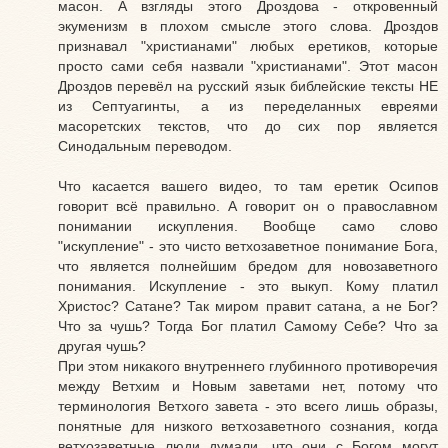
масон. А взгляды этого Дроздова - откровенный
экуменизм в плохом смысле этого слова. Дроздов
признавал "христианами" любых еретиков, которые
просто сами себя назвали "христианами". Этот масон
Дроздов перевёл на русский язык библейские тексты НЕ
из Септуагинты, а из переделанных евреями
масоретских текстов, что до сих пор является
Синодальным переводом.
Что касается вашего видео, то там еретик Осипов
говорит всё правильно. А говорит он о православном
понимании искупления. Вообще само слово
"искупление" - это чисто ветхозаветное понимание Бога,
что является полнейшим бредом для новозаветного
понимания. Искупление - это выкуп. Кому платил
Христос? Сатане? Так миром правит сатана, а не Бог?
Что за чушь? Тогда Бог платил Самому Себе? Что за
другая чушь?
При этом никакого внутреннего глубинного противоречия
между Ветхим и Новым заветами нет, потому что
терминология Ветхого завета - это всего лишь образы,
понятные для низкого ветхозаветного сознания, когда
ветхозаветные люди думали, что они с Богом могут