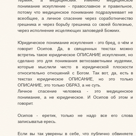
понимание искупление - православное и правильное,
потому что медицинское понимание подразумевает не
всеобщее, а личное спасение через соработничество
грешника и через борьбу грешника со своей болезнью,
через исполнение исцеляющих заповедей Божиих.
Юридическое понимание искупления - это бред, о чём и
говорит Осипов. Да, в священных текстах можно
встретиь такое юридическое ОПИСАНИЕ искупления, но
сделано это для понимания ветхозаветными иудеями,
которые мыслили чисто в юридической плоскости
относительно отношений с Богом. Так вот, да, есть в
текстах юридическое ОПИСАНИЕ, но это только
ОПИСАНИЕ, это только ОБРАЗ, а не суть.
Личное спасение человека - это медицинское
понимание, а не юридическое. И Осипов об этом и
говорит.
Осипов - еретик, только не надо все его слова
записыватьв ересь.
Если вы так уверены в себе, что публично обвиняете