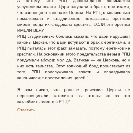
А потому, что РПЦ давным-давно занимается
услужением власти. Цари вступали в брак с еретиками,
что запрещено канонами Церкви. Но РПЦ стыдливенько
помалкивала и стыдливенько помазывала еретиков
миром, когда их следовало крестить, ЕСЛИ эти еретики
ИМЕЛИ ВЕРУ.
РПЦ стыдливенько боялась сказать, что цари нарушают
каноны Церкви, что цари вступают в брак с еретиками, и
РПЦ пыталась этот факт замазать, поэтому еретиков не
крестили. На основании этого предательства веры в РПЦ
придумали абсурд: мол да, Ватикан — не Церковь, но у
них есть таинства. Этот вопиющий бред проистекает из
того, РПЦ прислуживала власти и оправдывала
канонические преступления царей."
______________________________________
Я вам писал, что раньше греческие Церкви не
перекрещивали католиков вы готовы их за это
заклеймить вместе с РПЦ?
Ответить