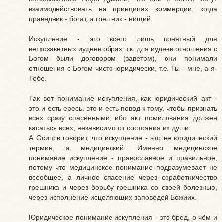
взаимодействовать на принципах коммерции, когда
праведник - богат, а грешник - нищий.
Искупление - это всего лишь понятный для
ветхозаветных иудеев образ, т.к. для иудеев отношения с
Богом были договором (заветом), они понимали
отношения с Богом чисто юридически, т.е. Ты - мне, а я-
Тебе.
Так вот понимание искупления, как юридический акт -
это и есть ересь, это и есть повод к тому, чтобы признать
всех сразу спасёнными, ибо акт помилования должен
касаться всех, независимо от состояния их души.
А Осипов говорит, что искупление - это не юридический
термин, а медицинский. Именно медицинское
понимание искупление - православное и правильное,
потому что медицинское понимание подразумевает не
всеобщее, а личное спасение через соработничество
грешника и через борьбу грешника со своей болезнью,
через исполнение исцеляющих заповедей Божиих.
Юридическое понимание искупления - это бред, о чём и