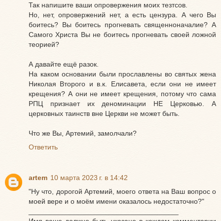
Так напишите ваши опровержения моих тезтсов.
Но, нет, опровержений нет, а есть цензура. А чего Вы
боитесь? Вы боитесь прогневать священноначалие? А
Самого Христа Вы не боитесь прогневать своей ложной
теорией?
А давайте ещё разок.
На каком основании были прославлены во святых жена
Николая Второго и в.к. Елисавета, если они не имеет
крещения? А они не имеет крещения, потому что сама
РПЦ признает их деноминации НЕ Церковью. А
церковных таинств вне Церкви не может быть.
Что же Вы, Артемий, замолчали?
Ответить
artem
10 марта 2023 г. в 14:42
"Ну что, дорогой Артемий, моего ответа на Ваш вопрос о
моей вере и о моём имени оказалось недостаточно?"
______________________________________
Имя ваше должно быть указано в каждом комментарии