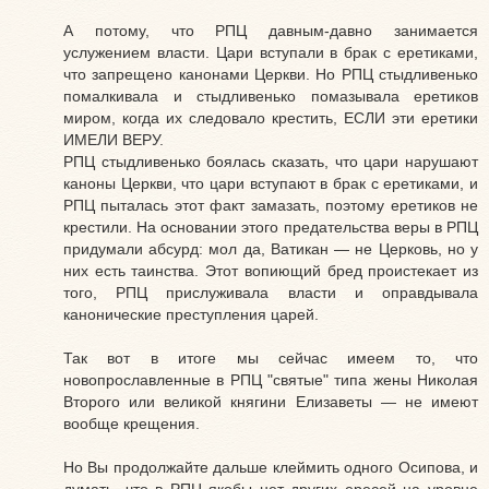
А потому, что РПЦ давным-давно занимается
услужением власти. Цари вступали в брак с еретиками,
что запрещено канонами Церкви. Но РПЦ стыдливенько
помалкивала и стыдливенько помазывала еретиков
миром, когда их следовало крестить, ЕСЛИ эти еретики
ИМЕЛИ ВЕРУ.
РПЦ стыдливенько боялась сказать, что цари нарушают
каноны Церкви, что цари вступают в брак с еретиками, и
РПЦ пыталась этот факт замазать, поэтому еретиков не
крестили. На основании этого предательства веры в РПЦ
придумали абсурд: мол да, Ватикан — не Церковь, но у
них есть таинства. Этот вопиющий бред проистекает из
того, РПЦ прислуживала власти и оправдывала
канонические преступления царей.
Так вот в итоге мы сейчас имеем то, что
новопрославленные в РПЦ "святые" типа жены Николая
Второго или великой княгини Елизаветы — не имеют
вообще крещения.
Но Вы продолжайте дальше клеймить одного Осипова, и
думать, что в РПЦ якобы нет других ересей на уровне